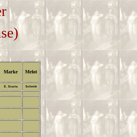
r
se)
Marke
Melot
E. Scaria
Schmitt