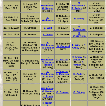
H.
M.
J. von
H
. Heger / F.
L. Hofer / R.
31. Oct. / 06.
Wildbrunn
/
Olszewska
/
Manowarda /
Schalk (06.
Schubert
Dec. 1925
G. Kappel
R. Anday
(06.
A. Jerger (06.
Dec.)
(06. Dec.)
(06. Dec.)
Dec.)
Dec.)
J. von
F. von
R. Schubert
28. Feb. / 11.
H.
Manowarda /
Weingartner / F.
/ O. Wolf
R. Anday
Apr. 1926
Wildbrunn
A. Jerger (11.
Schalk (11. Apr.)
(11. Apr.)
Apr.)
M.
20. Feb. 1927
R. Strauss
S. Wolf
H. Leuer
E. Schipper
Olszewska
M.
08. Jan. 1928
R. Strauss
E. Ohms
E. Neubert
E. Schipper
Olszewska
H.H. Nissen
30.Jan. /
R. Strauss
H.
R. Schubert
(30. Jan.) / H.
23.Feb. /
(30.Jan.) / R.
Wildbrunn
/
L. Willer
/
R.
/
G. Graarud
Wiedemann
06.14. Nov.
Heger (23.Feb.) /
M. Bäumer
Anday
(Nov.)
(Nov.)
(23. Feb.) / E.
1929
W. Furtwängler
(23.02)
Schipper
H.
R. Anday
/
L.
W. Rode / A.
09. Feb. / 09.
Wildbrunn
/
G. Graarud
/
Willer
(09.
Jerger (09.
May / 28. Sep.
R. Strauss (09.
N. Larsen-
R. Schubert
May) /
G.
May) / E.
/08. Dec.
Feb.) / F. Schalk
Todsen
(09. May)
Rünger
(08.
Schipper (08.
1930
(09. May)
Dec.)
Dec.)
H.
G. Graarud
/
26. Feb. / 21.
R. Heger / F.
Wildbrunn
/
L. Melchior
R. Anday
/
Jun. / 27.
W. Rode / (21.
Schalk (21.
H. Trundt
(21. Jun.) /
(21. Jun.:
Sep. / 21.
Jun.: Rode?)
Jun.)
(21. Jun. /
G. Pistor
Anday?)
Nov. 1931
27. Sep.)
(23. Nov.)
H.
W. Rode (02.
Wildbrunn
/
02. Jan. / 06.
Jan.) / E.
R. Heger / E.
M. Bäumer
31. Mar. / 30.
G. Graarud
G. Rünger
Schipper (06.
Pollak (30. Sep.)
(06. Mar.) /
Sep. 1932
Mar.) / A.
H. Trundt
Jerger
(30. Sep.)
H. Trundt
/
K. Böhm / F. von
E.