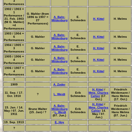
3
Performances
1902 / 1903 =
1
G. Mahler
(from
Performance /
1896 to 1907 =
A. Bahr-
E.
21. Feb. 1903
H. Kittel
H. Melms
27
Mildenburg
Schmedes
(NI G. Mahler)
Perfornances)
+4
Performances
1903 / 1904 =
A. Bahr-
E.
6
G. Mahler
H. Kittel
H. Melms
Mildenburg
Schmedes
Performances
1904 / 1905 =
A. Bahr-
E.
3
G. Mahler
H. Kittel
H. Melms
Mildenburg
Schmedes
Performances
1905 / 1906 =
A. Bahr-
E.
4
G. Mahler
H. Kittel
H. Melms
Mildenburg
Schmedes
Performances
1906 / 1907 =
A. Bahr-
E.
4
G. Mahler
H. Kittel
H. Melms
Mildenburg
Schmedes
Performances
?
1909
A. Zoder
H. Kittel
/
Friedrich
11. Sep. / 17.
Erik
Mme. Charles
Weidemann /
?
L. Weidt
Oct. 1910
Schmedes
Cahier
(17.
Hans Melms
Oct.)
(17. Oct.)
H. Kittel
/
A. Bahr-
Friedrich
15. Jan. / 14.
Mme. Charles
Bruno Walter
Mildenburg
Erik
Weidemann /
May / 07. Jun.
Cahier
14.
(15. Jan) / ?
/
L. Weidt
Schmedes
Hans Melms
1911
May / 07.
(07. Jun.)
(07. Jun.)
Jun.)
19. Sep. 1913
E. Hoy
?