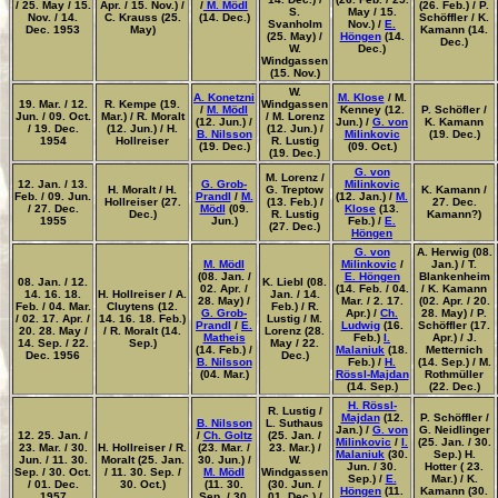
/ 25. May / 15.
Apr. / 15. Nov.) /
/
M. Mödl
(26. Feb.) / P.
S.
May / 15.
Nov. / 14.
C. Krauss (25.
(14. Dec.)
Schöffler / K.
Svanholm
Nov.) /
E.
Dec. 1953
May)
Kamann (14.
(25. May) /
Höngen
(14.
Dec.)
W.
Dec.)
Windgassen
(15. Nov.)
W.
A. Konetzni
M. Klose
/ M.
19. Mar. / 12.
R. Kempe (19.
Windgassen
/
M. Mödl
Kenney (12.
P. Schöfler /
Jun. / 09. Oct.
Mar.) / R. Moralt
/ M. Lorenz
(12. Jun.) /
Jun.) /
G. von
K. Kamann
/ 19. Dec.
(12. Jun.) / H.
(12. Jun.) /
B. Nilsson
Milinkovic
(19. Dec.)
1954
Hollreiser
R. Lustig
(19. Dec.)
(09. Oct.)
(19. Dec.)
G. von
M. Lorenz /
12. Jan. / 13.
G. Grob-
Milinkovic
H. Moralt / H.
G. Treptow
K. Kamann /
Feb. / 09. Jun.
Prandl
/
M.
(12. Jan.) /
M.
Hollreiser (27.
(13. Feb.) /
27. Dec.
/ 27. Dec.
Mödl
(09.
Klose
(13.
Dec.)
R. Lustig
Kamann?)
1955
Jun.)
Feb.) /
E.
(27. Dec.)
Höngen
G. von
A. Herwig (08.
M. Mödl
Milinkovic
/
Jan.) / T.
(08. Jan. /
E. Höngen
Blankenheim
08. Jan. / 12.
K. Liebl (08.
02. Apr. /
(14. Feb. / 04.
/ K. Kamann
14. 16. 18.
H. Hollreiser / A.
Jan. / 14.
28. May) /
Mar. / 2. 17.
(02. Apr. / 20.
Feb. / 04. Mar.
Cluytens (12.
Feb.) / R.
G. Grob-
Apr.) /
Ch.
28. May) / P.
/ 02. 17. Apr. /
14. 16. 18. Feb.)
Lustig / M.
Prandl
/
E.
Ludwig
(16.
Schöffler (17.
20. 28. May /
/ R. Moralt (14.
Lorenz (28.
Matheis
Feb.)
I.
Apr.) / J.
14. Sep. / 22.
Sep.)
May / 22.
(14. Feb.) /
Malaniuk
(18.
Metternich
Dec. 1956
Dec.)
B. Nilsson
Feb.) /
H.
(14. Sep.) / M.
(04. Mar.)
Rössl-Majdan
Rothmüller
(14. Sep.)
(22. Dec.)
H. Rössl-
R. Lustig /
Majdan
(12.
P. Schöffler /
B. Nilsson
L. Suthaus
Jan.) /
G. von
G. Neidlinger
12. 25. Jan. /
/
Ch. Goltz
(25. Jan. /
Milinkovic
/
I.
(25. Jan. / 30.
23. Mar. / 30.
H. Hollreiser / R.
(23. Mar. /
23. Mar.) /
Malaniuk
(30.
Sep.) H.
Jun. / 11. 30.
Moralt (25. Jan.
30. Jun.) /
W.
Jun. / 30.
Hotter ( 23.
Sep. / 30. Oct.
/ 11. 30. Sep. /
M. Mödl
Windgassen
Sep.) /
E.
Mar.) / K.
/ 01. Dec.
30. Oct.)
(11. 30.
(30. Jun. /
Höngen
(11.
Kamann (30.
1957
Sep. / 30.
01. Dec.) /