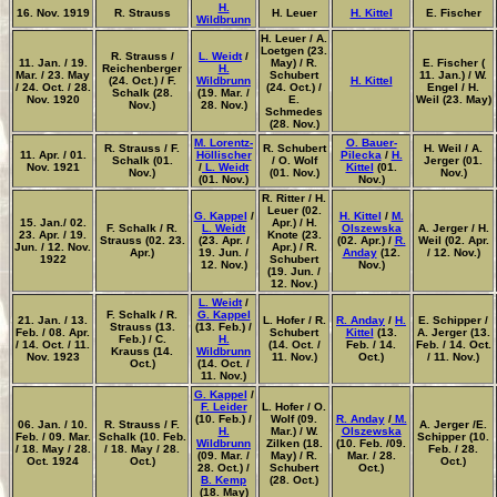
H.
16. Nov. 1919
R. Strauss
H. Leuer
H. Kittel
E. Fischer
Wildbrunn
H. Leuer
/ A.
Loetgen (23.
R. Strauss /
L. Weidt
/
11. Jan. / 19.
May) / R.
E. Fischer (
Reichenberger
H.
Mar. / 23. May
Schubert
11. Jan.) / W.
(24. Oct.) / F.
Wildbrunn
H. Kittel
/ 24. Oct. / 28.
(24. Oct.) /
Engel / H.
Schalk (28.
(19. Mar. /
Nov. 1920
E.
Weil (23. May)
Nov.)
28. Nov.)
Schmedes
(28. Nov.)
M. Lorentz-
O. Bauer-
R. Strauss / F.
R. Schubert
H. Weil / A.
11. Apr. / 01.
Höllischer
Pilecka
/
H.
Schalk (01.
/ O. Wolf
Jerger (01.
Nov. 1921
/
L. Weidt
Kittel
(01.
Nov.)
(01. Nov.)
Nov.)
(01. Nov.)
Nov.)
R. Ritter / H.
Leuer (02.
G. Kappel
/
H. Kittel
/
M.
15. Jan./ 02.
Apr.) / H.
F. Schalk / R.
L. Weidt
Olszewska
A. Jerger /
H.
23. Apr. / 19.
Knote (23.
Strauss (02. 23.
(23. Apr. /
(02. Apr.) /
R.
Weil (02. Apr.
Jun. / 12. Nov.
Apr.) / R.
Apr.)
19. Jun. /
Anday
(12.
/ 12. Nov.)
1922
Schubert
12. Nov.)
Nov.)
(19. Jun. /
12. Nov.)
L. Weidt
/
F. Schalk / R.
G. Kappel
21. Jan. / 13.
L. Hofer / R.
R. Anday
/
H.
E. Schipper /
Strauss (13.
(13. Feb.) /
Feb. / 08. Apr.
Schubert
Kittel
(13.
A. Jerger (13.
Feb.) / C.
H.
/ 14. Oct. / 11.
(14. Oct. /
Feb. / 14.
Feb. / 14. Oct.
Krauss (14.
Wildbrunn
Nov. 1923
11. Nov.)
Oct.)
/ 11. Nov.)
Oct.)
(14. Oct. /
11. Nov.)
G. Kappel
/
F. Leider
L. Hofer / O.
(10. Feb.) /
Wolf (09.
R. Anday
/
M.
06. Jan. / 10.
R. Strauss / F.
A. Jerger /E.
H.
Mar.) / W.
Olszewska
Feb. / 09. Mar.
Schalk (10. Feb.
Schipper (10.
Wildbrunn
Zilken (18.
(10. Feb. /09.
/ 18. May / 28.
/ 18. May / 28.
Feb. / 28.
(09. Mar. /
May) / R.
Mar. / 28.
Oct. 1924
Oct.)
Oct.)
28. Oct.) /
Schubert
Oct.)
B. Kemp
(28. Oct.)
(18. May)