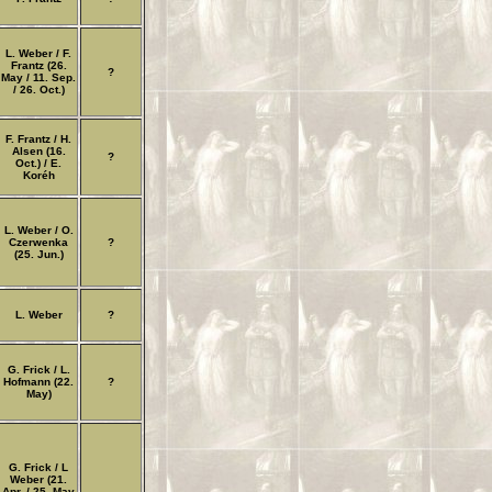
L. Weber / F.
Frantz (26.
?
May / 11. Sep.
/ 26. Oct.)
F. Frantz / H.
Alsen (16.
?
Oct.) / E.
Koréh
L. Weber / O.
Czerwenka
?
(25. Jun.)
L. Weber
?
G. Frick / L.
Hofmann (22.
?
May)
G. Frick / L
Weber (21.
Apr. / 25. May