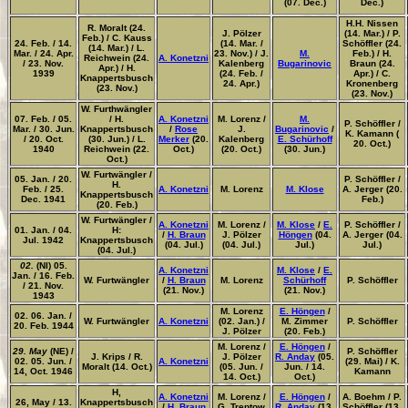
(07. Dec.)
Dec.)
H.H. Nissen
R. Moralt (24.
J. Pölzer
(14. Mar.) / P.
Feb.) / C. Kauss
24. Feb. / 14.
(14. Mar. /
Schöffler (24.
(14. Mar.) / L.
Mar. / 24. Apr.
23. Nov.) / J.
M.
Feb.) / H.
Reichwein (24.
A. Konetzni
/ 23. Nov.
Kalenberg
Bugarinovic
Braun (24.
Apr.) / H.
1939
(24. Feb. /
Apr.) / C.
Knappertsbusch
24. Apr.)
Kronenberg
(23. Nov.)
(23. Nov.)
W. Furthwängler
07. Feb. / 05.
/ H.
A. Konetzni
M. Lorenz /
M.
P. Schöffler /
Mar. / 30. Jun.
Knappertsbusch
/
Rose
J.
Bugarinovic
/
K. Kamann (
/ 20. Oct.
(30. Jun.) / L.
Merker
(20.
Kalenberg
E. Schürhoff
20. Oct.)
1940
Reichwein (22.
Oct.)
(20. Oct.)
(30. Jun.)
Oct.)
W. Furtwängler /
05. Jan. / 20.
P. Schöffler /
H.
Feb. / 25.
A. Konetzni
M. Lorenz
M. Klose
A. Jerger (20.
Knappertsbusch
Dec. 1941
Feb.)
(20. Feb.)
W. Furtwängler /
A. Konetzni
M. Lorenz /
M. Klose
/
E.
P. Schöffler /
01. Jan. / 04.
H:
/
H. Braun
J. Pölzer
Höngen
(04.
A. Jerger (04.
Jul. 1942
Knappertsbusch
(04. Jul.)
(04. Jul.)
Jul.)
Jul.)
(04. Jul.)
02.
(NI) 05.
A. Konetzni
M. Klose
/
E.
Jan. / 16. Feb.
W. Furtwängler
/
H. Braun
M. Lorenz
Schürhoff
P. Schöffler
/ 21. Nov.
(21. Nov.)
(21. Nov.)
1943
M. Lorenz
E. Höngen
/
02. 06. Jan. /
W. Furtwängler
A. Konetzni
(02. Jan.) /
M. Zimmer
P. Schöffler
20. Feb. 1944
J. Pölzer
(20. Feb.)
M. Lorenz /
E. Höngen
/
29. May
(NE) /
P. Schöffler
J. Krips / R.
J. Pölzer
R. Anday
(05.
02. 05. Jun. /
A. Konetzni
(29. Mai) / K.
Moralt (14. Oct.)
(05. Jun. /
Jun. / 14.
14, Oct. 1946
Kamann
14. Oct.)
Oct.)
H,
A. Konetzni
M. Lorenz /
E. Höngen
/
A. Boehm / P.
26, May / 13.
Knappertsbusch
/
H. Braun
G. Treptow
R. Anday
(13.
Schöffler (13.