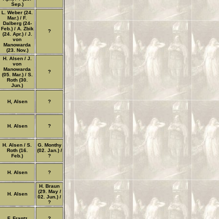
Sep.)
L. Weber (24.
Mar.) / F.
Dalberg (24-
Feb.) / A. Zbik
?
(24. Apr.) / J.
von
Manowarda
(23. Nov.)
H. Alsen / J.
von
Manowarda
?
(05. Mar.) / S.
Roth (30.
Jun.)
H, Alsen
?
H. Alsen
?
H. Alsen / S.
G. Monthy
Roth (16.
(02. Jan.) /
Feb.)
?
H. Alsen
?
H. Braun
(29. May /
H. Alsen
02. Jun.) /
?
F. Frantz
?