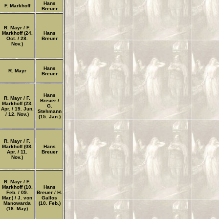
Hans
F. Markhoff
Breuer
R. Mayr / F.
Markhoff (24.
Hans
Oct. / 28.
Breuer
Nov.)
Hans
R. Mayr
Breuer
Hans
R. Mayr / F.
Breuer
/
Markhoff (23.
G.
Apr. / 19. Jun.
Stehmann
/ 12. Nov.)
(15. Jan.)
R. Mayr / F.
Markhoff (08.
Hans
Apr. / 11.
Breuer
Nov.)
R. Mayr / F.
Markhoff (10.
Hans
Feb. / 09.
Breuer
/ H.
Mar.) / J. von
Gallos
Manowarda
(10. Feb.)
(18. May)