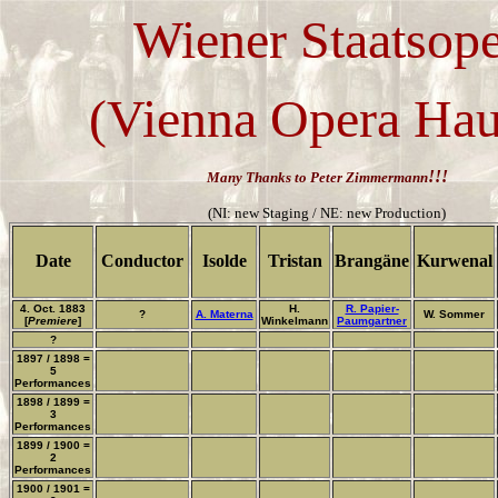
Wiener Staatsope
(Vienna Opera Hau
!!!
Many Thanks to Peter Zimmermann
(NI: new Staging / NE: new Production)
Date
Conductor
Isolde
Tristan
Brangäne
Kurwenal
4. Oct. 1883
H.
R. Papier-
?
A. Materna
W. Sommer
[
Premiere
]
Winkelmann
Paumgartner
?
1897 / 1898 =
5
Performances
1898 / 1899 =
3
Performances
1899 / 1900 =
2
Performances
1900 / 1901 =