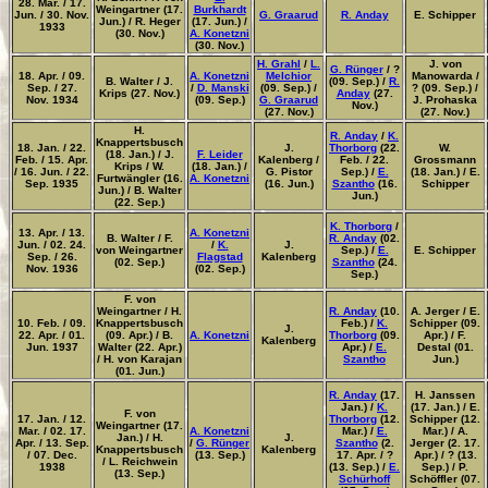
28. Mar. / 17.
Weingartner (17.
Burkhardt
Jun. / 30. Nov.
G. Graarud
R. Anday
E. Schipper
Jun.) / R. Heger
(17. Jun.) /
1933
(30. Nov.)
A. Konetzni
(30. Nov.)
H. Grahl
/
L.
J. von
G. Rünger
/ ?
18. Apr. / 09.
A. Konetzni
Melchior
Manowarda /
B. Walter / J.
(09. Sep.) /
R.
Sep. / 27.
/
D. Manski
(09. Sep.) /
? (09. Sep.) /
Krips (27. Nov.)
Anday
(27.
Nov. 1934
(09. Sep.)
G. Graarud
J. Prohaska
Nov.)
(27. Nov.)
(27. Nov.)
H.
R. Anday
/
K.
Knappertsbusch
18. Jan. / 22.
J.
Thorborg
(22.
W.
(18. Jan.) / J.
F. Leider
Feb. / 15. Apr.
Kalenberg /
Feb. / 22.
Grossmann
Krips / W.
(18. Jan.) /
/ 16. Jun. / 22.
G. Pistor
Sep.) /
E.
(18. Jan.) / E.
Furtwängler (16.
A. Konetzni
Sep. 1935
(16. Jun.)
Szantho
(16.
Schipper
Jun.) / B. Walter
Jun.)
(22. Sep.)
K. Thorborg
/
13. Apr. / 13.
A. Konetzni
B. Walter / F.
R. Anday
(02.
Jun. / 02. 24.
/
K.
J.
von Weingartner
Sep.) /
E.
E. Schipper
Sep. / 26.
Flagstad
Kalenberg
(02. Sep.)
Szantho
(24.
Nov. 1936
(02. Sep.)
Sep.)
F. von
Weingartner / H.
R. Anday
(10.
A. Jerger / E.
10. Feb. / 09.
Knappertsbusch
Feb.) /
K.
Schipper (09.
J.
22. Apr. /
01.
(09. Apr.) / B.
A. Konetzni
Thorborg
(09.
Apr.) /
F.
Kalenberg
Jun. 1937
Walter (22. Apr.)
Apr.) /
E.
Destal (01.
/ H. von Karajan
Szantho
Jun.)
(01. Jun.)
R. Anday
(17.
H. Janssen
Jan.) /
K.
(17. Jan.) / E.
F. von
17. Jan. / 12.
Thorborg
(12.
Schipper (12.
Weingartner (17.
Mar. / 02. 17.
A. Konetzni
Mar.) /
E.
Mar.) / A.
Jan.) / H.
J.
Apr. / 13. Sep.
/
G. Rünger
Szantho
(2.
Jerger (2. 17.
Knappertsbusch
Kalenberg
/ 07. Dec.
(13. Sep.)
17. Apr. / ?
Apr.) / ? (13.
/ L. Reichwein
1938
(13. Sep.) /
E.
Sep.) / P.
(13. Sep.)
Schürhoff
Schöffler (07.