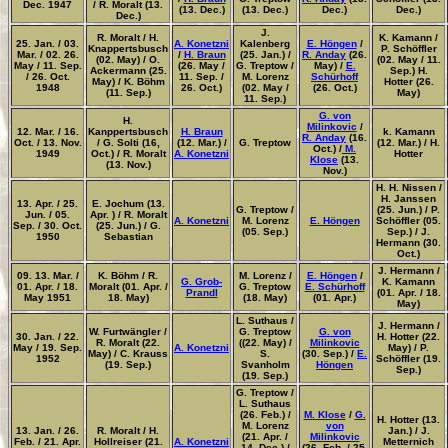
Dec. 1947
/ R. Moralt (13.
(13. Dec.)
(13. Dec.)
Dec.)
Dec.)
Dec.)
J.
R. Moralt / H.
K. Kamann /
25. Jan. / 03.
A. Konetzni
Kalenberg
E. Höngen
/
Knappertsbusch
P. Schöffler
Mar. / 02. 26.
/
H. Braun
(25. Jan.) /
R. Anday
(26.
(02. May) / O.
(02. May / 11.
May / 11. Sep.
(26. May /
G. Treptow /
May) /
E.
Ackermann (25.
Sep.) H.
/ 26. Oct.
11. Sep. /
M. Lorenz
Schürhoff
May) / K. Böhm
Hotter (26.
1948
26. Oct.)
(02. May /
(26. Oct.)
(11. Sep.)
May)
11. Sep.)
G. von
H.
Milinkovic
/
12. Mar. / 16.
Kanppertsbusch
H. Braun
k. Kamann
R. Anday
(16.
Oct. / 13. Nov.
/ G. Solti (16,
(12. Mar.) /
G. Treptow
(12. Mar.) / H.
Oct.) /
M.
1949
Oct.) / R. Moralt
A. Konetzni
Hotter
Klose
(13.
(13. Nov.)
Nov.)
H. H. Nissen /
H. Janssen
13. Apr. / 25.
E. Jochum (13.
G. Treptow /
(25. Jun.) / P.
Jun. / 05.
Apr. ) / R. Moralt
A. Konetzni
M. Lorenz
E. Höngen
Schöffler (05.
Sep. / 30. Oct.
(25. Jun.) / G.
(05. Sep.)
Sep.) / J.
1950
Sebastian
Hermann (30.
Oct.)
J. Hermann /
09. 13. Mar. /
K. Böhm / R.
M. Lorenz /
E. Höngen
/
G. Grob-
K. Kamann
01. Apr. / 18.
Moralt (01. Apr. /
G. Treptow
E. Schürhoff
Prandl
(01. Apr. / 18.
May 1951
18. May)
(18. May)
(01. Apr.)
May)
L. Suthaus /
J. Hermann /
W. Furtwängler /
G. Treptow
G. von
30. Jan. / 22.
H. Hotter (22.
R. Moralt (22.
((22. May) /
Milinkovic
May / 19. Sep.
A. Konetzni
May) / P.
May) / C. Krauss
S.
(30. Sep.) /
E.
1952
Schöffler (19.
(19. Sep.)
Svanholm
Höngen
Sep.)
(19. Sep.)
G. Treptow /
L. Suthaus
(26. Feb.) /
M. Klose
/
G.
H. Hotter (13.
M. Lorenz
von
13. Jan. / 26.
R. Moralt / H.
Jan.) / J.
(21. Apr. /
Milinkovic
Feb. / 21. Apr.
Hollreiser (21.
A. Konetzni
Metternich
14. Dec.) /
(26. Feb. / 25.