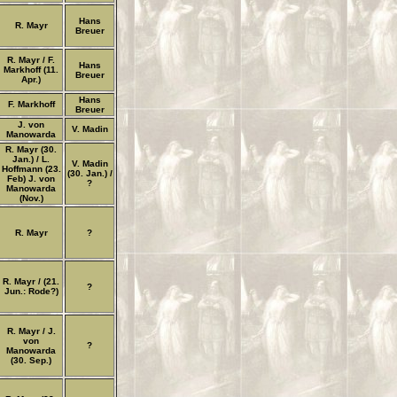
Hans
R. Mayr
Breuer
R. Mayr / F.
Hans
Markhoff (11.
Breuer
Apr.)
Hans
F. Markhoff
Breuer
J. von
V. Madin
Manowarda
R. Mayr (30.
Jan.) / L.
V. Madin
Hoffmann (23.
(30. Jan.) /
Feb) J. von
?
Manowarda
(Nov.)
R. Mayr
?
R. Mayr / (21.
?
Jun.: Rode?)
R. Mayr / J.
von
?
Manowarda
(30. Sep.)