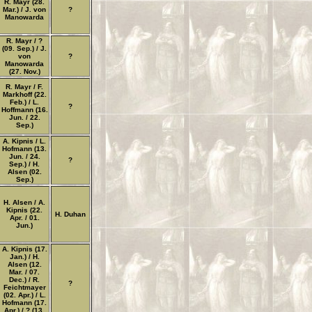
R. Mayr (28.
Mar.) / J. von
?
Manowarda
R. Mayr / ?
(09. Sep.) / J.
von
?
Manowarda
(27. Nov.)
R. Mayr / F.
Markhoff (22.
Feb.) / L.
?
Hoffmann (16.
Jun. / 22.
Sep.)
A. Kipnis / L.
Hofmann (13.
Jun. / 24.
?
Sep.) / H.
Alsen (02.
Sep.)
H. Alsen / A.
Kipnis (22.
H. Duhan
Apr. / 01.
Jun.)
A. Kipnis (17.
Jan.) / H.
Alsen (12.
Mar. / 07.
Dec.) / R.
?
Feichtmayer
(02. Apr.) / L.
Hofmann (17.
Apr.) / ? (13.