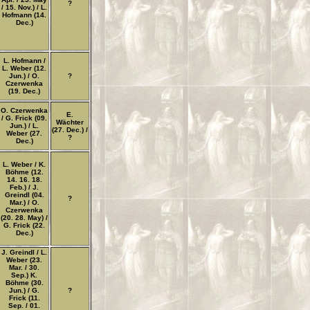
?
/ 15. Nov.) / L.
Hofmann (14.
Dec.)
L. Hofmann /
L. Weber (12.
Jun.) / O.
?
Czerwenka
(19. Dec.)
O. Czerwenka
E.
/ G. Frick (09.
Wächter
Jun.) / L.
(27. Dec.) /
Weber (27.
?
Dec.)
L. Weber / K.
Böhme (12.
14. 16. 18.
Feb.) / J.
Greindl (04.
?
Mar.) / O.
Czerwenka
(20. 28. May) /
G. Frick (22.
Dec.)
J. Greindl / L.
Weber (23.
Mar. / 30.
Sep.) K.
Böhme (30.
Jun.) / G.
?
Frick (11.
Sep. / 01.