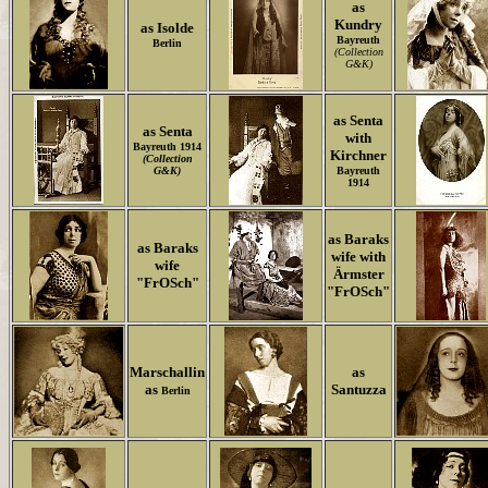
as
Kundry
as Isolde
Bayreuth
Berlin
(Collection
G&K
)
as Senta
as Senta
with
Bayreuth 1914
Kirchner
(Collection
G&K
)
Bayreuth
1914
as Baraks
as Baraks
wife with
wife
Ärmster
"FrOSch"
"FrOSch"
Marschallin
as
as
Santuzza
Berlin