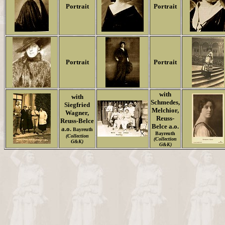
Portrait
Portrait
Portrait
Portrait
with
with
Schmedes,
Siegfried
Melchior,
Wagner,
Reuss-
Reuss-Belce
Belce a.o.
a.o.
Bayreuth
Bayreuth
(Collection
(Collection
G&K)
G&K)