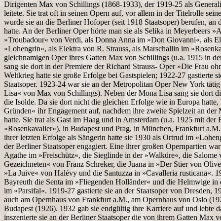
Dirigenten Max von Schillings (1868-1933), der 1919-25 als Generali
leitete. Sie trat oft in seinen Opern auf, vor allem in der Titelrolle 
wurde sie an die Berliner Hofoper (seit 1918 Staatsoper) berufen, an d
hatte. An der Berliner Oper hörte man sie als Selika in Meyerbeers »A
»Troubadour« von Verdi, als Donna Anna im »Don Giovanni«, als Eli
»Lohengrin«, als Elektra von R. Strauss, als Marschallin im »Rosenka
gleichnamigen Oper ihres Gatten Max von Schillings (u.a. 1915 in de
sang sie dort in der Premiere der Richard Strauss- Oper »Die Frau o
Weltkrieg hatte sie große Erfolge bei Gastspielen; 1922-27 gastierte 
Staatsoper. 1923-24 war sie an der Metropolitan Oper New York tätig (
Lisa« von Max von Schillings). Neben der Mona Lisa sang sie dort di
die Isolde. Da sie dort nicht die gleichen Erfolge wie in Europa hatte
Gründen« ihr Engagement auf, nachdem ihre zweite Spielzeit an der 
hatte. Sie trat als Gast im Haag und in Amsterdam (u.a. 1925 mit der 
»Rosenkavalier«), in Budapest und Prag, in München, Frankfurt a.M
ihrer letzten Erfolge als Sängerin hatte sie 1930 als Ortrud im »Loheng
der Berliner Staatsoper engagiert. Eine ihrer großen Opernpartien war
Agathe im »Freischütz«, die Sieglinde in der »Walküre«, die Salome v
Gezeichneten« von Franz Schreker, die Juana in »Der Stier von Oliver
»La Juive« von Halévy und die Santuzza in »Cavalleria rusticana«. 19
Bayreuth die Senta im »Fliegenden Holländer« und die Helmwige in
im »Parsifal«. 1919-27 gastierte sie an der Staatsoper von Dresden, 1
auch am Opernhaus von Frankfurt a.M., am Opernhaus von Oslo (192
Budapest (1926). 1932 gab sie endgültig ihre Karriere auf und lebte 
inszenierte sie an der Berliner Staatsoper die von ihrem Gatten Max 