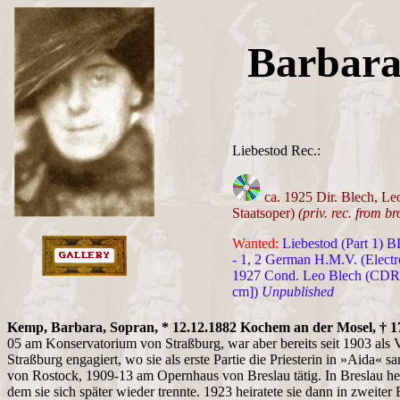
Barbar
Liebestod Rec.:
ca. 1925 Dir. Blech, Leo
Staatsoper)
(priv. rec. from 
Wanted:
Liebestod (Part 1) 
- 1, 2 German H.M.V. (Electr
1927 Cond. Leo Blech (CDR =
cm])
Unpublished
Kemp, Barbara, Sopran, * 12.12.1882 Kochem an der Mosel, † 17
05 am Konservatorium von Straßburg, war aber bereits seit 1903 als 
Straßburg engagiert, wo sie als erste Partie die Priesterin in »Aida« 
von Rostock, 1909-13 am Opernhaus von Breslau tätig. In Breslau hei
dem sie sich später wieder trennte. 1923 heiratete sie dann in zwei