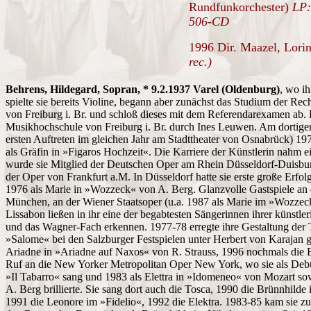
Rundfunkorchester)
LP:
506-CD
1996 Dir. Maazel, Lorin
rec.)
Behrens, Hildegard, Sopran, * 9.2.1937 Varel (Oldenburg)
, wo ih
spielte sie bereits Violine, begann aber zunächst das Studium der Rec
von Freiburg i. Br. und schloß dieses mit dem Referendarexamen ab
Musikhochschule von Freiburg i. Br. durch Ines Leuwen. Am dortigen 
ersten Auftreten im gleichen Jahr am Stadttheater von Osnabrück) 19
als Gräfin in »Figaros Hochzeit«. Die Karriere der Künstlerin nahm e
wurde sie Mitglied der Deutschen Oper am Rhein Düsseldorf-Duisburg
der Oper von Frankfurt a.M. In Düsseldorf hatte sie erste große Erfo
1976 als Marie in »Wozzeck« von A. Berg. Glanzvolle Gastspiele an
München, an der Wiener Staatsoper (u.a. 1987 als Marie im »Wozzec
Lissabon ließen in ihr eine der begabtesten Sängerinnen ihrer künstle
und das Wagner-Fach erkennen. 1977-78 erregte ihre Gestaltung der Ti
»Salome« bei den Salzburger Festspielen unter Herbert von Karajan g
Ariadne in »Ariadne auf Naxos« von R. Strauss, 1996 nochmals die Ele
Ruf an die New Yorker Metropolitan Oper New York, wo sie als Debüt
»Il Tabarro« sang und 1983 als Elettra in »Idomeneo« von Mozart s
A. Berg brillierte. Sie sang dort auch die Tosca, 1990 die Brünnhild
1991 die Leonore im »Fidelio«, 1992 die Elektra. 1983-85 kam sie zu