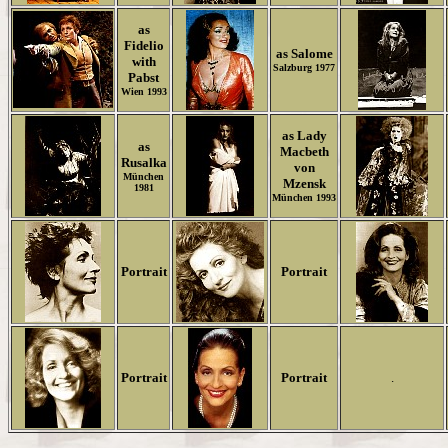
as
Fidelio
as Salome
with
Salzburg 1977
Pabst
Wien 1993
as Lady
as
Macbeth
Rusalka
von
München
Mzensk
1981
München 1993
Portrait
Portrait
Portrait
Portrait
.