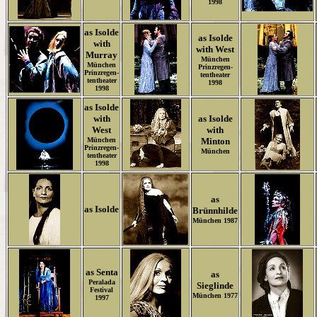
1998
as Isolde
as Isolde
with
with West
Murray
München
München
Prinzregen-
Prinzregen-
tentheater
tentheater
1998
1998
as Isolde
with
as Isolde
West
with
München
Minton
Prinzregen-
München
tentheater
1998
as
as Isolde
Brünnhilde
München 1987
as Senta
as
Peralada
Sieglinde
Festival
München 1977
1997