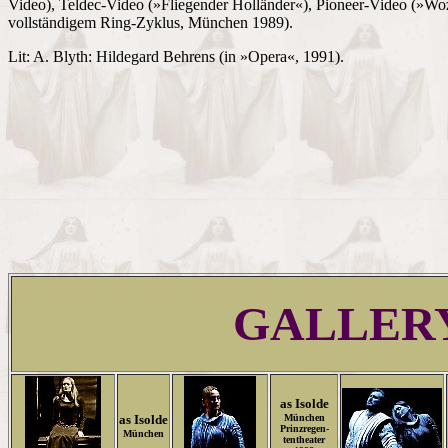
Video), Teldec-Video (»Fliegender Holländer«), Pioneer-Video (»Wo
vollständigem Ring-Zyklus, München 1989).
Lit: A. Blyth: Hildegard Behrens (in »Opera«, 1991).
GALLER
as Isolde
as Isolde
München
Prinzregen-
München
tentheater