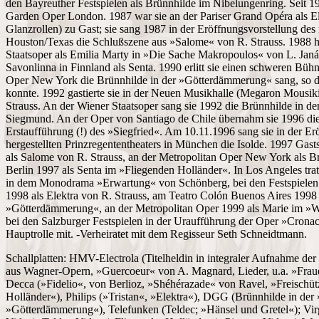
den Bayreuther Festspielen als Brünnhilde im Nibelungenring. Seit 1
Garden Oper London. 1987 war sie an der Pariser Grand Opéra als Ele
Glanzrollen) zu Gast; sie sang 1987 in der Eröffnungsvorstellung de
Houston/Texas die Schlußszene aus »Salome« von R. Strauss. 1988 h
Staatsoper als Emilia Marty in »Die Sache Makropoulos« von L. Janá
Savonlinna in Finnland als Senta. 1990 erlitt sie einen schweren Bühne
Oper New York die Brünnhilde in der »Götterdämmerung« sang, so daß
konnte. 1992 gastierte sie in der Neuen Musikhalle (Megaron Mousiki
Strauss. An der Wiener Staatsoper sang sie 1992 die Brünnhilde in d
Siegmund. An der Oper von Santiago de Chile übernahm sie 1996 die 
Erstaufführung (!) des »Siegfried«. Am 10.11.1996 sang sie in der Er
hergestellten Prinzregententheaters in München die Isolde. 1997 Gas
als Salome von R. Strauss, an der Metropolitan Oper New York als B
Berlin 1997 als Senta im »Fliegenden Holländer«. In Los Angeles tra
in dem Monodrama »Erwartung« von Schönberg, bei den Festspielen 
1998 als Elektra von R. Strauss, am Teatro Colón Buenos Aires 1998 
»Götterdämmerung«, an der Metropolitan Oper 1999 als Marie im »W
bei den Salzburger Festspielen in der Uraufführung der Oper »Cronac
Hauptrolle mit. -Verheiratet mit dem Regisseur Seth Schneidtmann.
Schallplatten: HMV-Electrola (Titelheldin in integraler Aufnahme de
aus Wagner-Opern, »Guercoeur« von A. Magnard, Lieder, u.a. »Frau
Decca (»Fidelio«, von Berlioz, »Shéhérazade« von Ravel, »Freischüt
Holländer«), Philips (»Tristan«, »Elektra«), DGG (Brünnhilde in de
»Götterdämmerung«), Telefunken (Teldec; »Hänsel und Gretel«); Vi