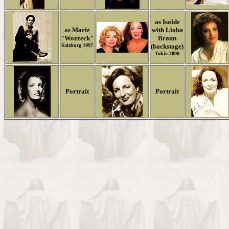
as Isolde
as Marie
with Lioba
"Wozzeck"
Braun
Salzburg 1997
(backstage)
Tokio 2000
Portrait
Portrait