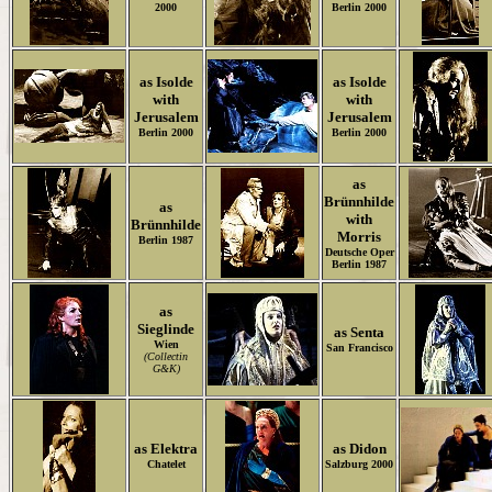
2000
Berlin 2000
as Isolde
as Isolde
with
with
Jerusalem
Jerusalem
Berlin 2000
Berlin 2000
as
Brünnhilde
as
with
Brünnhilde
Morris
Berlin 1987
Deutsche Oper
Berlin 1987
as
Sieglinde
as Senta
Wien
San Francisco
(Collectin
G&K)
as Elektra
as Didon
Chatelet
Salzburg 2000