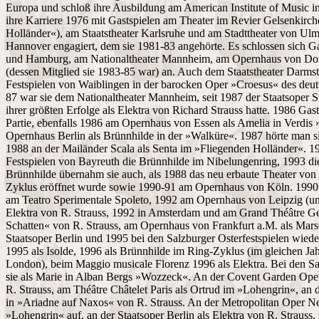
Europa und schloß ihre Ausbildung am American Institute of Music i
ihre Karriere 1976 mit Gastspielen am Theater im Revier Gelsenkirch
Holländer«), am Staatstheater Karlsruhe und am Stadttheater von Ulm
Hannover engagiert, dem sie 1981-83 angehörte. Es schlossen sich G
und Hamburg, am Nationaltheater Mannheim, am Opernhaus von Dortm
(dessen Mitglied sie 1983-85 war) an. Auch dem Staatstheater Darmst
Festspielen von Waiblingen in der barocken Oper »Croesus« des deu
87 war sie dem Nationaltheater Mannheim, seit 1987 der Staatsoper St
ihrer größten Erfolge als Elektra von Richard Strauss hatte. 1986 Gas
Partie, ebenfalls 1986 am Opernhaus von Essen als Amelia in Verdis
Opernhaus Berlin als Brünnhilde in der »Walküre«. 1987 hörte man si
1988 an der Mailänder Scala als Senta im »Fliegenden Holländer«. 1
Festspielen von Bayreuth die Brünnhilde im Nibelungenring, 1993 die
Brünnhilde übernahm sie auch, als 1988 das neu erbaute Theater vo
Zyklus eröffnet wurde sowie 1990-91 am Opernhaus von Köln. 1990
am Teatro Sperimentale Spoleto, 1992 am Opernhaus von Leipzig (und
Elektra von R. Strauss, 1992 in Amsterdam und am Grand Théâtre Gen
Schatten« von R. Strauss, am Opernhaus von Frankfurt a.M. als Mars
Staatsoper Berlin und 1995 bei den Salzburger Osterfestspielen wieder
1995 als Isolde, 1996 als Brünnhilde im Ring-Zyklus (im gleichen J
London), beim Maggio musicale Florenz 1996 als Elektra. Bei den Sa
sie als Marie in Alban Bergs »Wozzeck«. An der Covent Garden Oper 
R. Strauss, am Théâtre Châtelet Paris als Ortrud im »Lohengrin«, an
in »Ariadne auf Naxos« von R. Strauss. An der Metropolitan Oper Ne
»Lohengrin« auf, an der Staatsoper Berlin als Elektra von R. Strauss,