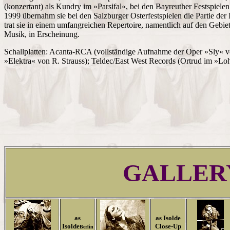
(konzertant) als Kundry im »Parsifal«, bei den Bayreuther Festspiel
1999 übernahm sie bei den Salzburger Osterfestspielen die Partie der
trat sie in einem umfangreichen Repertoire, namentlich auf den Gebie
Musik, in Erscheinung.
Schallplatten: Acanta-RCA (vollständige Aufnahme der Oper »Sly« von
»Elektra« von R. Strauss); Teldec/East West Records (Ortrud im »Lo
GALLER
as
as Isolde
Isolde
Close-Up
Berlin