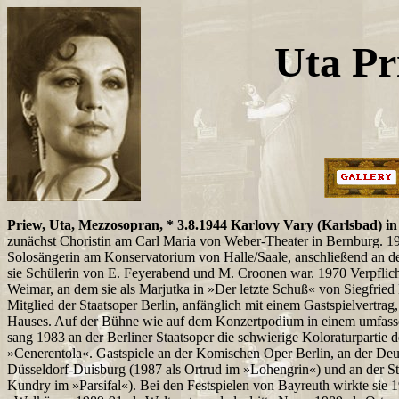
Uta Pr
Priew, Uta, Mezzosopran, * 3.8.1944 Karlovy Vary (Karlsbad) 
zunächst Choristin am Carl Maria von Weber-Theater in Bernburg. 1
Solosängerin am Konservatorium von Halle/Saale, anschließend an d
sie Schülerin von E. Feyerabend und M. Croonen war. 1970 Verpflich
Weimar, an dem sie als Marjutka in »Der letzte Schuß« von Siegfried 
Mitglied der Staatsoper Berlin, anfänglich mit einem Gastspielvertrag, 
Hauses. Auf der Bühne wie auf dem Konzertpodium in einem umfassen
sang 1983 an der Berliner Staatsoper die schwierige Koloraturpartie d
»Cenerentola«. Gastspiele an der Komischen Oper Berlin, an der De
Düsseldorf-Duisburg (1987 als Ortrud im »Lohengrin«) und an der St
Kundry im »Parsifal«). Bei den Festspielen von Bayreuth wirkte sie 