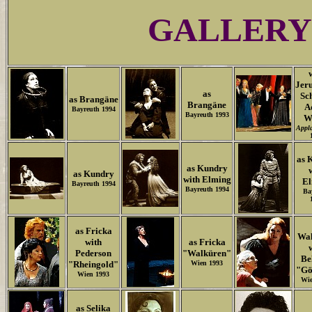
GALLERY
Jer
as
Sc
as Brangäne
Brangäne
A
Bayreuth 1994
Bayreuth 1993
W
Appl
as 
as Kundry
as Kundry
with Elming
El
Bayreuth 1994
Bayreuth 1994
Ba
as Fricka
Wal
with
as Fricka
Pederson
"Walküren"
Be
"Rheingold"
Wien 1993
"Gö
Wien 1993
Wie
as Selika