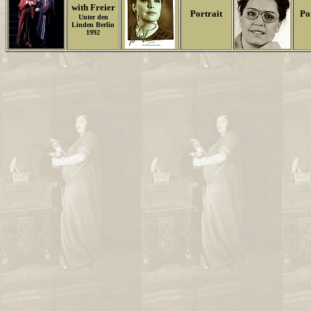
with Freier
Portrait
Po
Unter den
Linden Berlin
1992