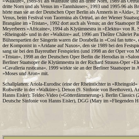
»Walküre«, 1989-91 als Waltraute und als dritte Norn, 1989 als Ortr
dritte Norn und als Venus im »Tannhäuser«, 1993 und 1995-96 als Br
hörte man sie an der Deutschen Oper Berlin als Amneris in »Aida«, 19
Venus, beim Festival von Taormina als Ortrud, an der Wiener Staatsop
Brangäne im »Tristan«, 1992 dort auch als Venus; an der Staatsoper Ber
Meyerbeers »Africaine«, 1994 als Klytämnestra in »Elektra« von R. S
»Rheingold« und in der »Walküre« auf, 1996 am Théâtre Châtelet Par
Bühnenpartien der Sängerin waren die Dorabella in »Così fan tutte«, 
der Komponist in »Aridane auf Naxos«, den sie 1989 bei den Festsp
sang sie bei den Bayreuther Festspielen (und 1998 an der Oper von 
»Tristan«, 1998 an der Deutschen Oper Berlin die Herodias in »Salom
Berliner Staatsoper die Klytämnestra in der Richard Strauss-Oper »El
»Cavalleria rusticana«. 1999 wirkte sie an der Berliner Staatsoper i
»Moses und Aron« mit.
Schallplatten: Ariola-Eurodisc (eine der Rheintöchter in »Rheingol
Roßweiße in der »Walküre«), Denon (9. Sinfonie von Beethoven), Ar
Hanns Eisler); Teldec-Video (»Götterdämmerung«). Berlin Classics (
Deutsche Sinfonie von Hanns Eisler), DGG (Mary im »Fliegenden Ho