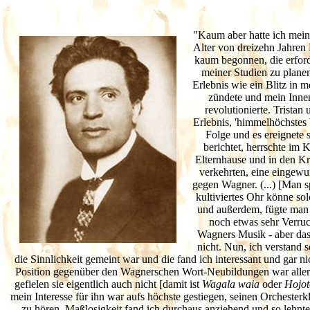
"Kaum aber hatte ich mein
Alter von dreizehn Jahren 
kaum begonnen, die erfor
meiner Studien zu planen
Erlebnis wie ein Blitz in m
zündete und mein Inne
revolutionierte. Tristan
Erlebnis, 'himmelhöchstes 
Folge und es ereignete 
berichtet, herrschte im 
Elternhause und in den Kr
verkehrten, eine eingewu
gegen Wagner. (...) [Man s
kultiviertes Ohr könne so
und außerdem, fügte man l
noch etwas sehr Verruc
Wagners Musik - aber das
nicht. Nun, ich verstand 
die Sinnlichkeit gemeint war und die fand ich interessant und gar n
Position gegenüber den Wagnerschen Wort-Neubildungen war allerd
gefielen sie eigentlich auch nicht [damit ist
Wagala
waia
oder
Hojot
mein Interesse für ihn war aufs höchste gestiegen, seinen Orchesterk
zu hören. Maßlosigkeit fand ich durchaus anziehend und so lehnte