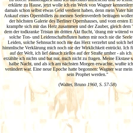
erklärte zu Hause, jetzt wolle ich ein Werk von Wagner kennenle
damals schon selbst etwas Geld verdient haben, denn mein Vater hätt
Ankauf eines Opernbillets zu meinen Seelenverderb beitragen wollen
der höchsten Galerie des Berliner Opernhauses, und vom ersten Ei
krampfte sich mir das Herz zusammen und der Zauber, gleich dem '
dem der todkranke Tristan im dritten Akt flucht, 'drang mir wütend 
solche Ton- und Leidenschaftsfluten hatten mir noch nie die Seele
Leiden, solche Sehnsucht noch nie das Herz verzehrt und solch heh
himmlische Verklärung mich noch nie der Wirklichkeit entrückt. Ich f
auf der Welt, ich lief danach ziellos auf der Straße umher - als i
erzählte ich nichts und bat nur, mich nicht zu fragen. Meine Ekstase s
halbe Nacht, und als ich am nächsten Morgen erwachte, wußte ic
verändert war. Eine neue Epoche hatte begonnen: Wagner war mein 
sein Prophet werden."
(Walter, Bruno
1960, S. 57-58
)