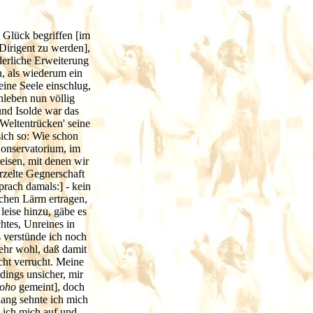
 Glück begriffen [im
Dirigent zu werden],
derliche Erweiterung
, als wiederum ein
eine Seele einschlug,
nleben nun völlig
 und Isolde war das
Weltentrücken' seine
sich so: Wie schon
Konservatorium, im
eisen, mit denen wir
rzelte Gegnerschaft
prach damals:] - kein
lchen Lärm ertragen,
eise hinzu, gäbe es
htes, Unreines in
 verstünde ich noch
sehr wohl, daß damit
icht verrucht. Meine
ings unsicher, mir
oho
gemeint], doch
lang sehnte ich mich
 ich mich auf und