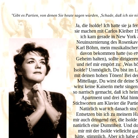
"Gibt es Partien, von denen Sie heute sagen würden, ‚Schade, daß ich sie n
Ja, die Isolde! Ich hatte sie ja fer
sie machen mit Carlos Kleiber 19
ich kam gerade in New York a
Neuinszenierung des Rosenkaval
Karl Böhm, mein musikalischer
davon bekommen hatte (so etwa
Geheim halten), sollte dirigiere
und rief mir empört zu: ‚Was hö
Isolde? Unmöglich, Du bist im L
mit deinen hohen Tönen! Bei der I
Mittellage, Du wirst dir deine 
wirst keine Kaiserin mehr singen
so narrisch gemacht, daß ich hei
Apartment und drei Mal hinte
Stichworten am Klavier die Parti
Natürlich war ich danach stoc
Entsetzen bin ich zu meinem Ha
mir auch dringend riet, die Isolde
natürlich eine Dummheit. Und doc
mir mit der Isolde vielleicht g
hätte, stimmlich. Aber ich habe 