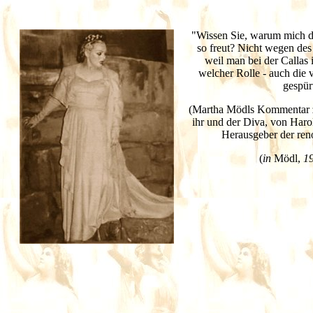
"Wissen Sie, warum mich de
so freut? Nicht wegen de
weil man bei der Callas 
welcher Rolle - auch die v
gespür
(Martha Mödls Kommentar 
ihr und der Diva, von Har
Herausgeber der re
(
in
Mödl,
19