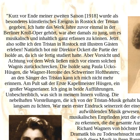
"Kurz vor Ende meiner zweiten Saison [1918] wurde als
besonderes künstlerisches Ereignis in Rostock der Tristan
gegeben. Ich hatte das Werk Jahre zuvor einmal in der
Berliner Kroll-Oper gehört, war aber damals zu jung, um es
musikalisch und inhaltlich ganz erfassen zu können. Jetzt
also sollte ich den Tristan in Rostock mit illustren Gästen
erleben! Natürlich bot mir Direktor Ockert die Partie der
Isolde an, da ich sie fertig studiert hatte. Aber Vorsicht und
Achtung vor dem Werk ließen mich vor einem solchen
Wagnis zurückschrecken. Die Isolde sang Paula Ucko-
Hüsgen, die Wagner-Heroine des Schweriner Hoftheaters;
an den Sänger des Tristan kann ich mich nicht mehr
erinnern. Am Pult saß der Erste Kapellmeister Hüsgen, ein
großer Wagnerianer. Ich ging in beide Aufführungen.
Unbeschreiblich, was sich in meinem Innern vollzog. Die
nebelhaften Vorstellungen, die ich von der Tristan-Musik gehabt h
langsam zu lichten. War mein erster Eindruck seinerzeit der eine
aufwühlenden
Musik gewesen,
musikalisches Empfinden jetzt die 
zu erkennen, die die gesamte Au
Richard Wagners von höchster L
Dramatik bis zu Todessehnsucht u
mich diese Musik in ihren Bann,