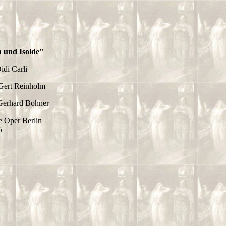
n und Isolde"
idi Carli
 Gert Reinholm
Gerhard Bohner
e Oper Berlin
5