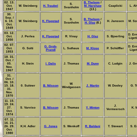
02. 13.
B. Thebom
/
S.
Oct.
W. Steinberg
H. Traubel
M. Harshaw
Czaplicki
L. A
Svanholm
1947
(13.)
30.
Sep. /
S.
B. Thebom
/
6. 15.
W. Steinberg
K. Flagstad
H. Janssen
M. Sz
Svanholm
H. Glaz
(6.)
Oct.
1949
03. 12.
D. Ern
Oct.
J. Perlea
K. Flagstad
R. Vinay
H. Glaz
S. Bjoerling
Ligeti
1950
02. 07.
G. Grob-
D. Ern
Oct.
G. Solti
L. Suthaus
M. Klose
P. Schöffler
Prandl
Liget
1953
18. 31.
Oct. /
05.
H. Stein
I. Dalis
J. Thomas
M. Dunn
C. Ludgin
J. Gr
Nov.
1967
31.
Oct. /
06. 10.
W.
15. 18.
0. Suitner
B. Nilsson
J. Martin
W. Dooley
G. T
Windgassen
31.
Nov.
1970
11. 15.
19. 24.
J.
27.
S. Varviso
B. Nilsson
J. Thomas
Y. Minton
K. 
Vermeersch
Oct.
1974
07. 11.
16. 21.
26. 29.
K.H. Adler
G. Jones
S. Wenkoff
R. Baldani
T. Stewart
S. E
Oct.
1980