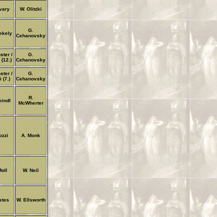
lvary
W. Olitzki
G.
ekely
Cehanovsky
ster /
G.
 (12.)
Cehanovsky
ster /
G.
i (7.)
Cehanovsky
R.
eindl
McWherter
ozzi
A. Monk
Moll
W. Neil
stes
W. Ellsworth