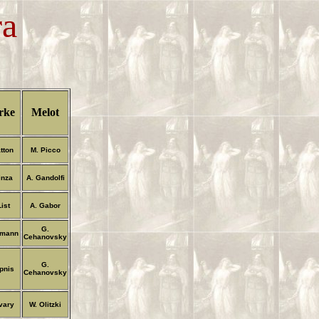
ra
rke
Melot
atton
M. Picco
inza
A. Gandolfi
List
A. Gabor
G.
fmann
Cehanovsky
G.
ipnis
Cehanovsky
lvary
W. Olitzki