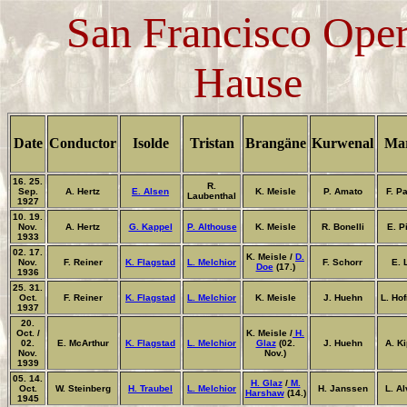
San Francisco Ope
Hause
Date
Conductor
Isolde
Tristan
Brangäne
Kurwenal
Ma
16. 25.
R.
Sep.
A. Hertz
E. Alsen
K. Meisle
P. Amato
F. P
Laubenthal
1927
10. 19.
Nov.
A. Hertz
G. Kappel
P. Althouse
K. Meisle
R. Bonelli
E. P
1933
02. 17.
K. Meisle /
D.
Nov.
F. Reiner
K. Flagstad
L. Melchior
F. Schorr
E. 
Doe
(17.)
1936
25. 31.
Oct.
F. Reiner
K. Flagstad
L. Melchior
K. Meisle
J. Huehn
L. Ho
1937
20.
Oct. /
K. Meisle /
H.
02.
E. McArthur
K. Flagstad
L. Melchior
Glaz
(02.
J. Huehn
A. K
Nov.
Nov.)
1939
05. 14.
H. Glaz
/
M.
Oct.
W. Steinberg
H. Traubel
L. Melchior
H. Janssen
L. A
Harshaw
(14.)
1945