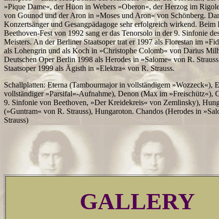
»Pique Dame«, der Hüon in Webers »Oberon«, der Herzog im Rigolet
von Gounod und der Aron in »Moses und Aron« von Schönberg. Dan
Konzertsänger und Gesangpädagoge sehr erfolgreich wirkend. Beim
Beethoven-Fest von 1992 sang er das Tenorsolo in der 9. Sinfonie de
Meisters. An der Berliner Staatsoper trat er 1997 als Florestan im »Fi
als Lohengrin und als Koch in »Christophe Colomb« von Darius Milh
Deutschen Oper Berlin 1998 als Herodes in »Salome« von R. Strauss,
Staatsoper 1999 als Ägisth in »Elektra« von R. Strauss.
Schallplatten: Eterna (Tambourmajor in vollständigem »Wozzeck«), Er
vollständiger »Parsifal«-Aufnahme), Denon (Max im »Freischütz«), C
9. Sinfonie von Beethoven, »Der Kreidekreis« von Zemlinsky), Hun
(»Guntram« von R. Strauss), Hungaroton. Chandos (Herodes in »Sa
Strauss)
GALLERY