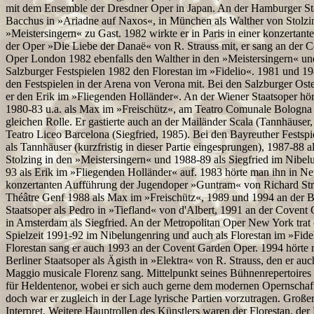
mit dem Ensemble der Dresdner Oper in Japan. An der Hamburger Sta
Bacchus in »Ariadne auf Naxos«, in München als Walther von Stolzi
»Meistersingern« zu Gast. 1982 wirkte er in Paris in einer konzertan
der Oper »Die Liebe der Danaë« von R. Strauss mit, er sang an der 
Oper London 1982 ebenfalls den Walther in den »Meistersingern« un
Salzburger Festspielen 1982 den Florestan im »Fidelio«. 1981 und 19
den Festspielen in der Arena von Verona mit. Bei den Salzburger Oste
er den Erik im »Fliegenden Holländer«. An der Wiener Staatsoper hö
1980-83 u.a. als Max im »Freischütz«, am Teatro Comunale Bologna 
gleichen Rolle. Er gastierte auch an der Mailänder Scala (Tannhäuser
Teatro Liceo Barcelona (Siegfried, 1985). Bei den Bayreuther Festspie
als Tannhäuser (kurzfristig in dieser Partie eingesprungen), 1987-88 a
Stolzing in den »Meistersingern« und 1988-89 als Siegfried im Nibel
93 als Erik im »Fliegenden Holländer« auf. 1983 hörte man ihn in Ne
konzertanten Aufführung der Jugendoper »Guntram« von Richard St
Théâtre Genf 1988 als Max im »Freischütz«, 1989 und 1994 an der B
Staatsoper als Pedro in »Tiefland« von d'Albert, 1991 an der Coven
in Amsterdam als Siegfried. An der Metropolitan Oper New York trat e
Spielzeit 1991-92 im Nibelungenring und auch als Florestan im »Fide
Florestan sang er auch 1993 an der Covent Garden Oper. 1994 hörte 
Berliner Staatsoper als Ägisth in »Elektra« von R. Strauss, den er au
Maggio musicale Florenz sang. Mittelpunkt seines Bühnenrepertoires 
für Heldentenor, wobei er sich auch gerne dem modernen Opernschaf
doch war er zugleich in der Lage lyrische Partien vorzutragen. Groß
Interpret. Weitere Hauptrollen des Künstlers waren der Florestan, de