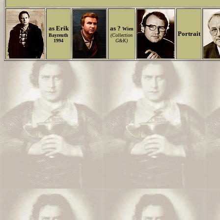
as Erik
as ?
Wien
Portrait
Bayreuth
(Collection
1994
G&K)