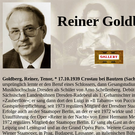
Reiner Gold
Goldberg, Reiner, Tenor, * 17.10.1939 Crostau bei Bautzen (Sac
ursprünglich lernte er den Beruf eines Schlossers, dann Gesangstudiu
Musikhochschule Dresden als Schüler von Arno Schellenberg. Debüt
Sächsischen Landesbühnen Dresden-Radebeul als 1. Geharnischter in
»Zauberflöte«; er sang dann dort den Luigi in »Il Tabarro« von Pucci
Gastspielverpflichtung, seit 1973 reguläres Mitglied der Dresdner Sta
Erfolge auch an der Staatsoper Berlin, an der er seit 1972 wirkte und 
Uraufführung der Oper »Reiter in der Nacht« von Ernst Hermann Meye
1972 reguläres Mitglied der Staatsoper Berlin. Er sang als Gast an d
Leipzig und Leningrad und an der Grand Opéra Paris. Weitere Gastsp
Wiener Staatsoper, in Prag, Budapest, Lausanne, an italienischen Bü