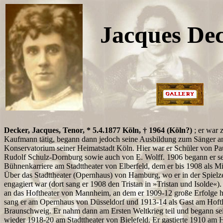
Jacques De
Decker, Jacques, Tenor, * 5.4.1877 Köln, † 1964 (Köln?)
; er war z
Kaufmann tätig, begann dann jedoch seine Ausbildung zum Sänger 
Konservatorium seiner Heimatstadt Köln. Hier war er Schüler von P
Rudolf Schulz-Dornburg sowie auch von E. Wolff. 1906 begann er s
Bühnenkarriere am Stadttheater von Elberfeld, dem er bis 1908 als Mi
Über das Stadttheater (Opernhaus) von Hamburg, wo er in der Spielz
engagiert war (dort sang er 1908 den Tristan in »Tristan und Isolde«
an das Hoftheater von Mannheim, an dem er 1909-12 große Erfolge h
sang er am Opernhaus von Düsseldorf und 1913-14 als Gast am Hoft
Braunschweig. Er nahm dann am Ersten Weltkrieg teil und begann sei
wieder 1918-20 am Stadttheater von Bielefeld. Er gastierte 1910 am 