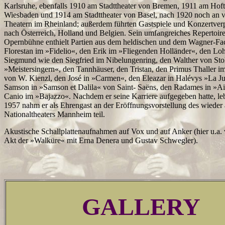
Karlsruhe, ebenfalls 1910 am Stadttheater von Bremen, 1911 am Hoft
Wiesbaden und 1914 am Stadttheater von Basel, nach 1920 noch an 
Theatern im Rheinland; außerdem führten Gastspiele und Konzertverp
nach Österreich, Holland und Belgien. Sein umfangreiches Repertoire
Opernbühne enthielt Partien aus dem heldischen und dem Wagner-Fac
Florestan im »Fidelio«, den Erik im »Fliegenden Holländer«, den Lo
Siegmund wie den Siegfried im Nibelungenring, den Walther von Stol
»Meistersingern«, den Tannhäuser, den Tristan, den Primus Thaller 
von W. Kienzl, den José in »Carmen«, den Eleazar in Halévys »La Ju
Samson in »Samson et Dalila« von Saint- Saëns, den Radames in »A
Canio im »Bajazzo«. Nachdem er seine Karriere aufgegeben hatte, leb
1957 nahm er als Ehrengast an der Eröffnungsvorstellung des wieder
Nationaltheaters Mannheim teil.
Akustische Schallplattenaufnahmen auf Vox und auf Anker (hier u.a. v
Akt der »Walküre« mit Erna Denera und Gustav Schwegler).
GALLERY