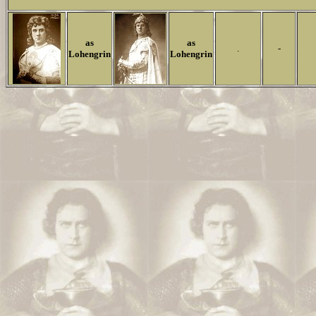
as
as
.
-
Lohengrin
Lohengrin