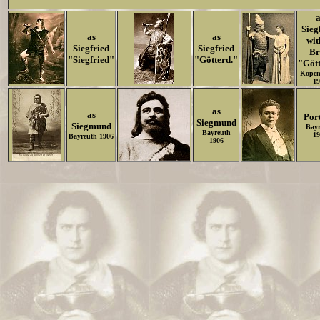
a
Sieg
as
as
wit
Siegfried
Siegfried
Br
"Siegfried"
"Götterd."
"Gött
Kopen
19
as
as
Port
Siegmund
Siegmund
Bayr
Bayreuth
19
Bayreuth 1906
1906