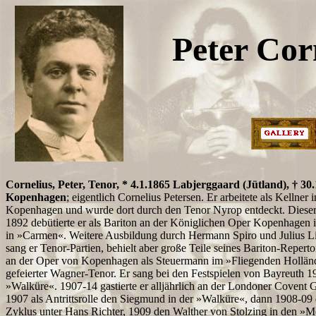
Peter Cor
Cornelius, Peter, Tenor, * 4.1.1865 Labjerggaard (Jütland), † 30
Kopenhagen
; eigentlich Cornelius Petersen. Er arbeitete als Kellner 
Kopenhagen und wurde dort durch den Tenor Nyrop entdeckt. Dieser u
1892 debütierte er als Bariton an der Königlichen Oper Kopenhagen i
in »Carmen«. Weitere Ausbildung durch Hermann Spiro und Julius Lie
sang er Tenor-Partien, behielt aber große Teile seines Bariton-Reperto
an der Oper von Kopenhagen als Steuermann im »Fliegenden Holländ
gefeierter Wagner-Tenor. Er sang bei den Festspielen von Bayreuth 
»Walküre«. 1907-14 gastierte er alljährlich an der Londoner Covent 
1907 als Antrittsrolle den Siegmund in der »Walküre«, dann 1908-09 
Zyklus unter Hans Richter, 1909 den Walther von Stolzing in den »M