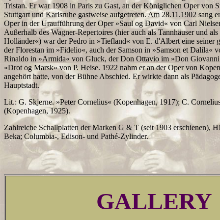
Tristan. Er war 1908 in Paris zu Gast, an der Königlichen Oper von S
Stuttgart und Karlsruhe gastweise aufgetreten. Am 28.11.1902 sang 
Oper in der Uraufführung der Oper »Saul og David« von Carl Nielsen 
Außerhalb des Wagner-Repertoires (hier auch als Tannhäuser und als
Holländer«) war der Pedro in »Tiefland« von E. d'Albert eine seiner g
der Florestan im »Fidelio«, auch der Samson in »Samson et Dalila« v
Rinaldo in »Armida« von Gluck, der Don Ottavio im »Don Giovanni«
»Drot og Marsk« von P. Heise. 1922 nahm er an der Oper von Kopenh
angehört hatte, von der Bühne Abschied. Er wirkte dann als Pädagoge
Hauptstadt.
Lit.: G. Skjerne. »Peter Cornelius« (Kopenhagen, 1917); C. Corneliu
(Kopenhagen, 1925).
Zahlreiche Schallplatten der Marken G & T (seit 1903 erschienen),
Beka; Columbia-, Edison- und Pathé-Zylinder.
GALLERY