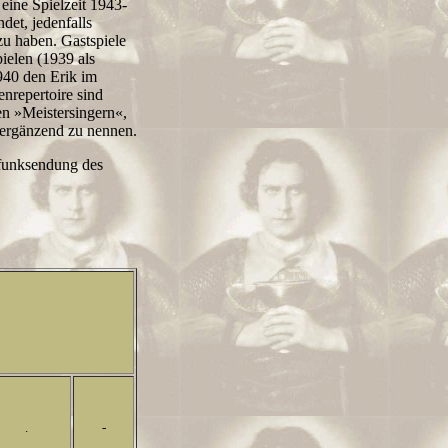
 eine Spielzeit 1943-
det, jedenfalls
u haben. Gastspiele
ielen (1939 als
940 den Erik im
nrepertoire sind
en »Meistersingern«,
 ergänzend zu nennen.
dfunksendung des
.
-