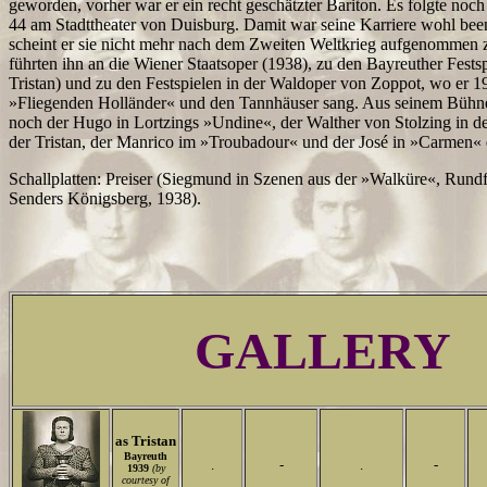
geworden, vorher war er ein recht geschätzter Bariton. Es folgte noch
44 am Stadttheater von Duisburg. Damit war seine Karriere wohl been
scheint er sie nicht mehr nach dem Zweiten Weltkrieg aufgenommen z
führten ihn an die Wiener Staatsoper (1938), zu den Bayreuther Festsp
Tristan) und zu den Festspielen in der Waldoper von Zoppot, wo er 1
»Fliegenden Holländer« und den Tannhäuser sang. Aus seinem Bühne
noch der Hugo in Lortzings »Undine«, der Walther von Stolzing in d
der Tristan, der Manrico im »Troubadour« und der José in »Carmen«
Schallplatten: Preiser (Siegmund in Szenen aus der »Walküre«, Run
Senders Königsberg, 1938).
GALLERY
as Tristan
Bayreuth
.
-
.
-
1939
(by
courtesy of