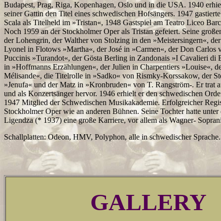
Budapest, Prag, Riga, Kopenhagen, Oslo und in die USA. 1940 erhie
seiner Gattin den Titel eines schwedischen Hofsängers. 1947 gastierte
Scala als Titelheld im »Tristan«, 1948 Gastspiel am Teatro Liceo Barce
Noch 1959 an der Stockholmer Oper als Tristan gefeiert. Seine groß
der Lohengrin, der Walther von Stolzing in den »Meistersingern«, der
Lyonel in Flotows »Martha«, der José in »Carmen«, der Don Carlos v
Puccinis »Turandot«, der Gösta Berling in Zandonais »I Cavalieri d
in »Hoffmanns Erzählungen«, der Julien in Charpentiers »Louise«, der
Mélisande«, die Titelrolle in »Sadko« von Rismky-Korssakow, der St
»Jenufa« und der Matz in »Kronbruden« von T. Rangström-. Er trat a
und als Konzertsänger hervor. 1946 erhielt er den schwedischen Orden 
1947 Mitglied der Schwedischen Musikakademie. Erfolgreicher Regis
Stockholmer Oper wie an anderen Bühnen. Seine Tochter hatte unte
Ligendza (* 1937) eine große Karriere, vor allem als Wagner- Soprani
Schallplatten: Odeon, HMV, Polyphon, alle in schwedischer Sprache.
GALLERY