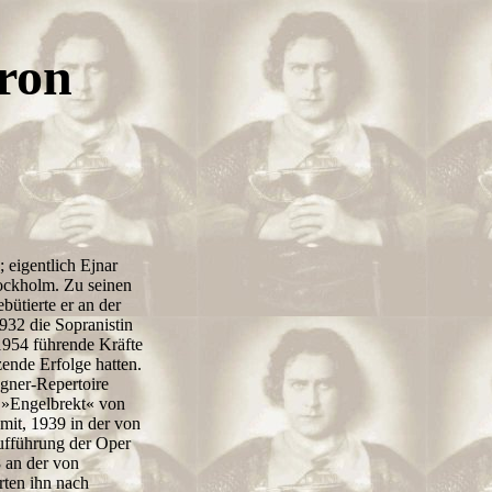
ron
; eigentlich Ejnar
tockholm. Zu seinen
ütierte er an der
932 die Sopranistin
 1954 führende Kräfte
ende Erfolge hatten.
gner-Repertoire
r »Engelbrekt« von
mit, 1939 in der von
ufführung der Oper
 an der von
rten ihn nach