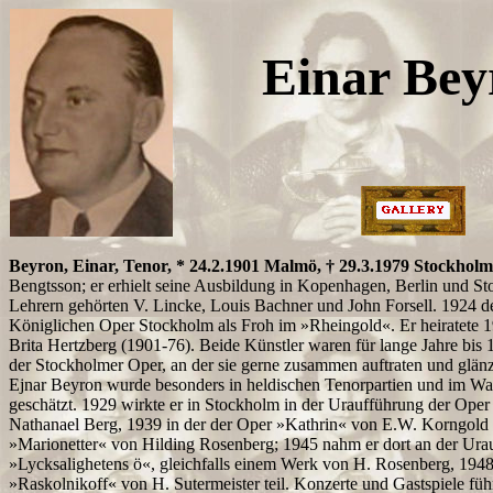
Einar Bey
Beyron, Einar, Tenor, * 24.2.1901 Malmö, † 29.3.1979 Stockholm
Bengtsson; er erhielt seine Ausbildung in Kopenhagen, Berlin und S
Lehrern gehörten V. Lincke, Louis Bachner und John Forsell. 1924 deb
Königlichen Oper Stockholm als Froh im »Rheingold«. Er heiratete 1
Brita Hertzberg (1901-76). Beide Künstler waren für lange Jahre bis
der Stockholmer Oper, an der sie gerne zusammen auftraten und glänz
Ejnar Beyron wurde besonders in heldischen Tenorpartien und im Wa
geschätzt. 1929 wirkte er in Stockholm in der Uraufführung der Ope
Nathanael Berg, 1939 in der der Oper »Kathrin« von E.W. Korngold 
»Marionetter« von Hilding Rosenberg; 1945 nahm er dort an der Ura
»Lycksalighetens ö«, gleichfalls einem Werk von H. Rosenberg, 1948
»Raskolnikoff« von H. Sutermeister teil. Konzerte und Gastspiele füh