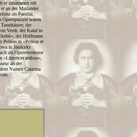
lt er zusammen mit
 er an der Mailänder
lona als Parsifal.
en Opernpartien waren
 Tannhäuser, der
on Verdi, der Kalaf in
i Ekebù«, der Hoffmann
 Pelléas in »Pelléas et
ewa in Janáceks
uch als Operettentenor
»Litteris et artibus«,
seur an der
r dem Namen Catarina
stin.