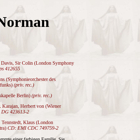
 Norman
. Davis, Sir Colin (London Symphony
ps 412655
ans (Symphonieorchester des
dfunks)
(priv. rec.)
tskapelle Berlin)
(priv. rec.)
. Karajan, Herbert von (Wiener
 DG 423613-2
. Tennstedt, Klaus (London
tra)
CD: EMI CDC 749759-2
tammte einer farbigen Familie. Sie