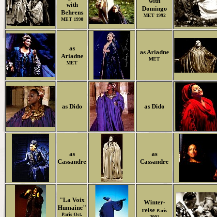
with
with
Domingo
Behrens
MET 1992
MET 1990
as
as Ariadne
Ariadne
MET
MET
as Dido
as Dido
as
as
Cassandre
Cassandre
"La Voix
Winter-
Humaine"
reise
Paris
Paris Oct.
2001