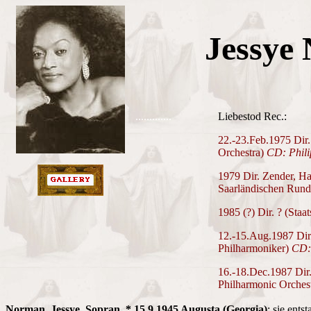
Jessye
.............
Liebestod Rec.:
22.-23.Feb.1975 Dir
Orchestra)
CD: Phili
1979 Dir. Zender, H
Saarländischen Run
1985 (?) Dir. ? (Staa
12.-15.Aug.1987 Dir
Philharmoniker)
CD:
16.-18.Dec.1987 Dir
Philharmonic Orches
Norman, Jessye, Sopran, * 15.9.1945 Augusta (Georgia)
; sie ents