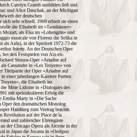
durch Carolyn Gramb ausbilden ließ und
nac und Alice Duschak, an der Michigan
bewerb der deutschen
ich sehr schnell. 1969 erhielt sie einen
tsrolle die Elisabeth im »Tannhäuser«
von Mozart, als Elsa im »Lohengrin« und
aggio musicale von Florenz die Selika in
 als Aida), in der Spielzeit 1972-73 die
rlioz feierte. An der Deutschen Oper
, bei den Festspielen von Aix-en-
 Richard Strauss-Oper »Ariadne auf
 als Cassandre in »Les Troyens« von
r Titelpartie der Oper »Ariadne auf
in einer jahrelangen Karriere Partien
Troyens«, die Elisabeth im
, die Mme Lidoine in »Dialogues des
1991 mit spektakulärem Erfolg die
ie Emilia Marty in »Die Sache
tan Oper den dramatischen Monolog
tsoper Hamburg zum Vortrag brachte.
n Revolution auf der Place de la
erand und zahlreicher Ehrengäste
e an der Chicago Opera als Alceste in der
l in Japan die Jocasta in »Oedipus
de Erfolge in Europa wie in ihrer