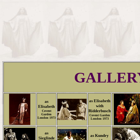
GALLER
as Elisabeth
as
with
Elisabeth
Ridderbusch
Covent
Garden
Covent Garden
London 1973
London 1973
as
as Kundry
Sieglinde