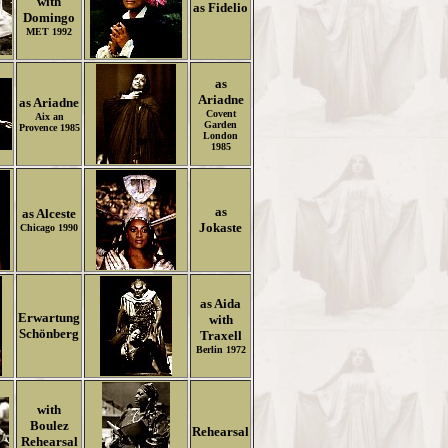
with
as Fidelio
Domingo
MET 1992
as
Ariadne
as Ariadne
Covent
Aix an
Garden
Provence 1985
London
1985
as
as Alceste
Jokaste
Chicago 1990
as Aida
Erwartung
with
Schönberg
Traxell
Berlin 1972
with
Boulez
R
ehearsal
Rehearsal