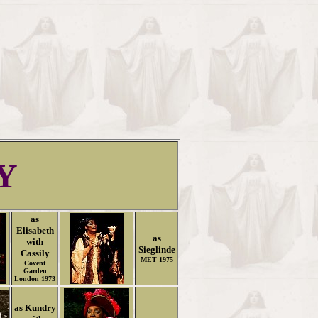
Y
as
Elisabeth
as
with
Sieglinde
Cassily
MET 1975
Covent
Garden
London 1973
as Kundry