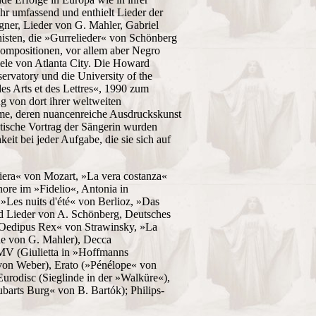
hr umfassend und enthielt Lieder der
ner, Lieder von G. Mahler, Gabriel
sten, die »Gurrelieder« von Schönberg
ompositionen, vor allem aber Negro
iele von Atlanta City. Die Howard
ervatory und die University of the
es Arts et des Lettres«, 1990 zum
g von dort ihrer weltweiten
imme, deren nuancenreiche Ausdruckskunst
tische Vortrag der Sängerin wurden
it bei jeder Aufgabe, die sie sich auf
iniera« von Mozart, »La vera costanza«
re im »Fidelio«, Antonia in
Les nuits d'été« von Berlioz, »Das
d Lieder von A. Schönberg, Deutsches
 »Oedipus Rex« von Strawinsky, »La
ie von G. Mahler), Decca
MV (Giulietta in »Hoffmanns
von Weber), Erato (»Pénélope« von
urodisc (Sieglinde in der »Walküre«),
rts Burg« von B. Bartók); Philips-