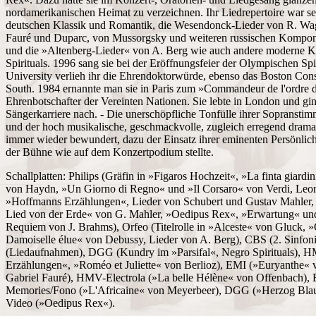
nordamerikanischen Heimat zu verzeichnen. Ihr Liedrepertoire war se
deutschen Klassik und Romantik, die Wesendonck-Lieder von R. Wag
Fauré und Duparc, von Mussorgsky und weiteren russischen Komponi
und die »Altenberg-Lieder« von A. Berg wie auch andere moderne K
Spirituals. 1996 sang sie bei der Eröffnungsfeier der Olympischen Sp
University verlieh ihr die Ehrendoktorwürde, ebenso das Boston Cons
South. 1984 ernannte man sie in Paris zum »Commandeur de l'ordre d
Ehrenbotschafter der Vereinten Nationen. Sie lebte in London und gin
Sängerkarriere nach. - Die unerschöpfliche Tonfülle ihrer Sopranst
und der hoch musikalische, geschmackvolle, zugleich erregend drama
immer wieder bewundert, dazu der Einsatz ihrer eminenten Persönlichke
der Bühne wie auf dem Konzertpodium stellte.
Schallplatten: Philips (Gräfin in »Figaros Hochzeit«, »La finta giard
von Haydn, »Un Giorno di Regno« und »Il Corsaro« von Verdi, Leono
»Hoffmanns Erzählungen«, Lieder von Schubert und Gustav Mahler, »
Lied von der Erde« von G. Mahler, »Oedipus Rex«, »Erwartung« un
Requiem von J. Brahms), Orfeo (Titelrolle in »Alceste« von Gluck,
Damoiselle élue« von Debussy, Lieder von A. Berg), CBS (2. Sinfon
(Liedaufnahmen), DGG (Kundry im »Parsifal«, Negro Spirituals), H
Erzählungen«, »Roméo et Juliette« von Berlioz), EMI (»Euryanthe« 
Gabriel Fauré), HMV-Electrola (»La belle Hélène« von Offenbach), E
Memories/Fono (»L'Africaine« von Meyerbeer), DGG (»Herzog Blauba
Video (»Oedipus Rex«).