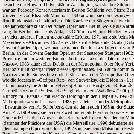
besuchte die Howard Universität in Washington, wo sie ihre Stimme 
war am Peabody Konservatorium in Boston Schülerin von Pierre Ber
University von Elizabeth Mannion. 1969 gewann sie den Gesangwett
Rundfunkanstalten in München. Die Karriere der Sängerin entwickelte s
Dreijahreskontrakt am Deutschen Opernhaus Berlin, wo sie als Antrit
sang. In Berlin hatte sie als Aida, als Gräfin in »Figaros Hochzeit« 
in vielen anderen Partien spektakuläre Erfolge. 1971 sang sie beim M
Meyerbeers »Africaine«. 1972 erreichte sie die Mailänder Scala (Debüt
Covent Garden Oper, wo man sie namentlich in »Les Troyens« von Be
Berlin, an der Covent Garden Oper, an der Staatsoper Stuttgart (1982)
Provence und an weiteren Bühnen hörte man sie in der Titelrolle der
Naxos«. 1983 glanzvolles Debüt an der Metropolitan Oper New York
Berlioz zur Hundertjahrfeier dieses Opernhauses. 1985 auch dort in de
Naxos« von R. Strauss bewundert. Sie sang an der Metropolitan Oper 
wie die Jocasta in »Oedipus Rex« von Strawinksy, die Didon in »Les 
»Tannhäuser«, die Judith in »Herzog Blaubarts Burg« von B. Bartók
Carmélites« von F. Poulenc, die Sieglinde in der »Walküre« (1990), 
Kundry im »Parsifal« mit Placido Domingo in der Titelpartie, 1996 d
Makropoulos« von L. Janácek. 1988 gestaltete sie an der Metropoli
»Erwartung« von A. Schönberg, den sie dann auch 1995 an der Staa
Am 14.7.1989 sang sie bei der Zweihundertjahrfeier der Französische
Concorde in Paris in Anwesenheit des französischen Präsidenten Mitt
(darunter der Präsident der USA) die Marseillaise. 1990 debütierte si
gleichnamigen Oper von Gluck, 1992 sang sie beim Matsumoto Festiva
Rex«. Dazu hatte sie im Konzert-, Oratorien- und Liedgesang glänzen