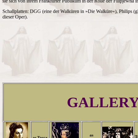
sie sich von ihrem Frankfurter Publikum in der Rolle der Filipjewna
Schallplatten: DGG (eine der Walküren in »Die Walküre«), Philips (gl
dieser Oper).
GALLER
as
T
as Tosca