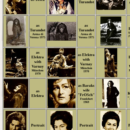
Turandot
as
as
Turandot
Turandot
S
Arena di
Arena di
(
Verona 1975
Verona 1975
as
as Elektra
Elektra
with
with
Varnay
Varnay
München
München
1970
1970
as Baraks
wife
as
K
"FrOSch"
Elektra
"
Frankfurt
1969
Portrait
Portrait
P