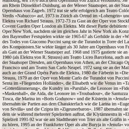
Hamburg, seit 1970 auch dem Opernhaus von Zürich verbunden. Sie g
am Rhein Düsseldorf-Duisburg, an der Wiener Staatsoper, an der St
Opernhaus von Zagreb. 1972 trat sie sehr erfolgreich am Teatro Colón
Verdis »Nabucco« auf, 1973 in Zürich als Ortrud im »Lohengrin« und
Elektra von Richard Strauss. 1972-73 zu Gast an der Oper von Stoc
Covent Garden Oper London als Elektra. Mit dieser Partie debütierte 
Oper New York, nachdem sie im gleichen Jahr in New York als Konzert
den Bayreuther Festspielen wirkte sie 1965-67 als Gerhilde in der »W
des Todes von Giacomo Puccini sang sie die Turandot in Torre del 
des Komponisten.Sie wirkte länger als 30 Jahre am Opernhaus von Fra
als Gast an der Wiener Staatsoper auf. 1968 und 1975 gastierte sie 
1980 (als Elektra von R. Strauss) am Teatro Liceo Barcelona, auch a
der Staatsoper Dresden, am Opernhaus von Athen, an der Chicago Op
Francisco und am Teatro San Carlo Neapel. 1972 sang sie an der Mail
auch an der Grand Opéra Paris die Elektra, 1980 die Färberin in »Di
Strauss, 1979 an der Oper von Monte Carlo die Turandot von Puccini
Senta im »Fliegenden Holländer«, die Elisabeth wie die Venus im »Ta
»Götterdämmerung«, die Kundry im »Parsifal«, die Leonore im »Fidel
»Maskenball«, die Aida, die Leonore im »Troubadour«, die Santuzza i
Tosca, die Marina im »Boris Godunow« und die Küsterin in »Jenufa«
übernahm sie Partien aus dem Charakterfach wie die Larina im »Euge
von Sevilla« und die Czipra im »Zigeunerbaron«. 1987 übernahm sie
dem sie während mehrerer Spielzeiten auftrat, die Klytämnestra in »El
Spielzeit 1991-92 war sie am Stadttheater von Trier als alte Gräfin
zu hören, 1995 an der Frankfurter Oper als alte Buryja in »Jenufa« v