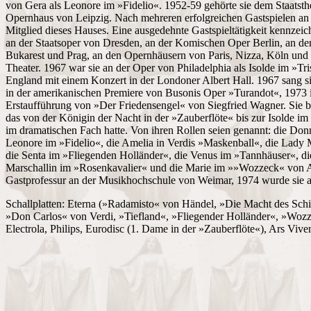
von Gera als Leonore im »Fidelio«. 1952-59 gehörte sie dem Staatsth
Opernhaus von Leipzig. Nach mehreren erfolgreichen Gastspielen an 
Mitglied dieses Hauses. Eine ausgedehnte Gastspieltätigkeit kennzeichn
an der Staatsoper von Dresden, an der Komischen Oper Berlin, an de
Bukarest und Prag, an den Opernhäusern von Paris, Nizza, Köln u
Theater. 1967 war sie an der Oper von Philadelphia als Isolde im »Tris
England mit einem Konzert in der Londoner Albert Hall. 1967 sang s
in der amerikanischen Premiere von Busonis Oper »Turandot«, 1973 i
Erstaufführung von »Der Friedensengel« von Siegfried Wagner. Sie be
das von der Königin der Nacht in der »Zauberflöte« bis zur Isolde im
im dramatischen Fach hatte. Von ihren Rollen seien genannt: die D
Leonore im »Fidelio«, die Amelia in Verdis »Maskenball«, die Lady 
die Senta im »Fliegenden Holländer«, die Venus im »Tannhäuser«, di
Marschallin im »Rosenkavalier« und die Marie im »»Wozzeck« von A. 
Gastprofessur an der Musikhochschule von Weimar, 1974 wurde sie a
Schallplatten: Eterna (»Radamisto« von Händel, »Die Macht des Schic
»Don Carlos« von Verdi, »Tiefland«, »Fliegender Holländer«, »Wozze
Electrola, Philips, Eurodisc (1. Dame in der »Zauberflöte«), Ars Viv