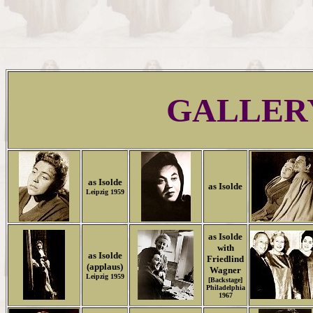
GALLER
as Isolde
as Isolde
Leipzig 1959
as Isolde
with
as Isolde
Friedlind
(applaus)
Wagner
Leipzig 1959
[Backstage]
Philadelphia
1967