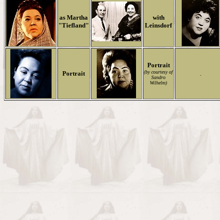
as Martha
with
"Tiefland"
Leinsdorf
Portrait
(by courtesy of
Portrait
.
Sandro
Wilhelm)