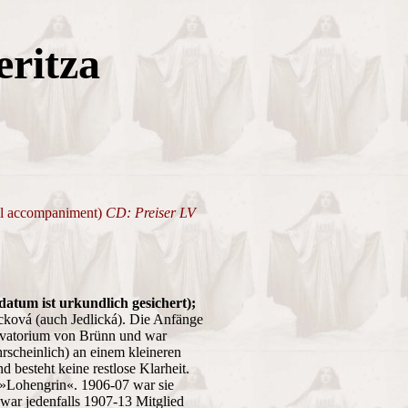
eritza
ral accompaniment)
CD: Preiser LV
datum ist urkundlich gesichert);
icková (auch Jedlická). Die Anfänge
servatorium von Brünn und war
rscheinlich) an einem kleineren
besteht keine restlose Klarheit.
 »Lohengrin«. 1906-07 war sie
 war jedenfalls 1907-13 Mitglied