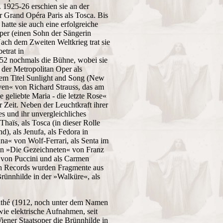
 1925-26 erschien sie an der
 Grand Opéra Paris als Tosca. Bis
hatte sie auch eine erfolgreiche
per (einen Sohn der Sängerin
Nach dem Zweiten Weltkrieg trat sie
etrat in
52 nochmals die Bühne, wobei sie
 der Metropolitan Oper als
dem Titel Sunlight and Song (New
ven« von Richard Strauss, das am
geliebte Maria - die letzte Rose«
er Zeit. Neben der Leuchtkraft ihrer
s und ihr unvergleichliches
haïs, als Tosca (in dieser Rolle
d), als Jenufa, als Fedora in
nna« von Wolf-Ferrari, als Senta im
 in »Die Gezeichneten« von Franz
t von Puccini und als Carmen
ch Records wurden Fragmente aus
Brünnhilde in der »Walküre«, als
Pathé (1912, noch unter dem Namen
wie elektrische Aufnahmen, seit
iener Staatsoper die Brünnhilde in