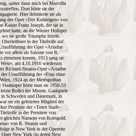
Prag, später dann noch bei Marcella
utreffen. Dort hörte sie der
agierte. Hier debütierte sie als
rung der Oper »Der Kuhreigen« von
n Kaiser Franz Joseph, der sie in
gehört hatte, an die Wiener Hofoper
 wo sie große Triumphe feierte.
berleithner in der Titelrolle auf.
r Uraufführung der Oper »Ariadne
sie vor allem als Salome von R.
anz einsetzen konnte. 1913 sang sie
el West«, am 4.10.1916 wiederum
 der Richard-Strauss-Oper »Ariadne
n der Uraufführung der »Frau ohne
r Wien, 1924 an der Metropolitan
r Staatsoper hörte man sie 1950-53
letzte Rolle) der Minnie. Gastspiele
d, in Schweden und Dänemark, in
r sie ein gefeiertes Mitglied der
rker Premiere der »Toten Stadt«
Titelrolle in der Premiere von
per gleichen Namens von Korngold,
lena« von R. Strauss und
folge in New York in der Operette
an Oper New York (in deren New