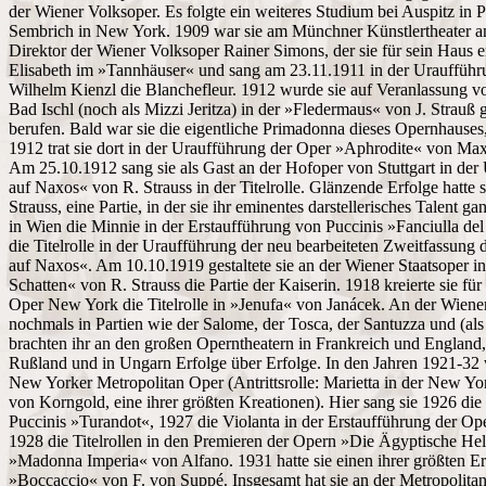
der Wiener Volksoper. Es folgte ein weiteres Studium bei Auspitz in 
Sembrich in New York. 1909 war sie am Münchner Künstlertheater anz
Direktor der Wiener Volksoper Rainer Simons, der sie für sein Haus eng
Elisabeth im »Tannhäuser« und sang am 23.11.1911 in der Urauffüh
Wilhelm Kienzl die Blanchefleur. 1912 wurde sie auf Veranlassung vo
Bad Ischl (noch als Mizzi Jeritza) in der »Fledermaus« von J. Strauß 
berufen. Bald war sie die eigentliche Primadonna dieses Opernhauses,
1912 trat sie dort in der Uraufführung der Oper »Aphrodite« von Max O
Am 25.10.1912 sang sie als Gast an der Hofoper von Stuttgart in de
auf Naxos« von R. Strauss in der Titelrolle. Glänzende Erfolge hatte 
Strauss, eine Partie, in der sie ihr eminentes darstellerisches Talent g
in Wien die Minnie in der Erstaufführung von Puccinis »Fanciulla d
die Titelrolle in der Uraufführung der neu bearbeiteten Zweitfassung
auf Naxos«. Am 10.10.1919 gestaltete sie an der Wiener Staatsoper i
Schatten« von R. Strauss die Partie der Kaiserin. 1918 kreierte sie fü
Oper New York die Titelrolle in »Jenufa« von Janácek. An der Wiene
nochmals in Partien wie der Salome, der Tosca, der Santuzza und (als 
brachten ihr an den großen Operntheatern in Frankreich und Englan
Rußland und in Ungarn Erfolge über Erfolge. In den Jahren 1921-32 wa
New Yorker Metropolitan Oper (Antrittsrolle: Marietta in der New Yo
von Korngold, eine ihrer größten Kreationen). Hier sang sie 1926 die 
Puccinis »Turandot«, 1927 die Violanta in der Erstaufführung der O
1928 die Titelrollen in den Premieren der Opern »Die Ägyptische He
»Madonna Imperia« von Alfano. 1931 hatte sie einen ihrer größten Er
»Boccaccio« von F. von Suppé. Insgesamt hat sie an der Metropolit