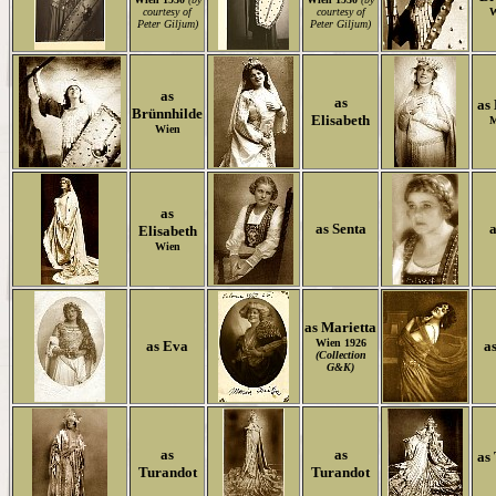
courtesy of
courtesy of
W
Peter Giljum)
Peter Giljum)
as
as
as 
Brünnhilde
Elisabeth
M
Wien
as
as Senta
a
Elisabeth
Wien
as Marietta
Wien 1926
as Eva
a
(Collection
G&K
)
as
as
as
Turandot
Turandot