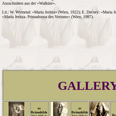
Ausschnitten aus der »Walküre«.
Lit.: W. Wymetal: »Maria Jeritza« (Wien, 1922); E. Decsey: »Maria J
»Maria Jeritza- Primadonna des Verismo« (Wien, 1987).
GALLER
as
as
Brünnhilde
Brünnhilde
Br
Wien 1930
(by
Wien 1930
(by