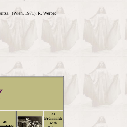
eritza« (Wien, 1971); R. Werbe:
Y
as
Brünnhilde
as
with
ünnhilde