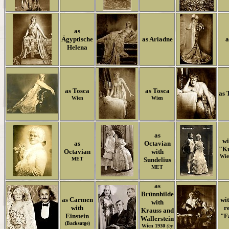
as
Ägyptische
as Ariadne
a
Helena
as Tosca
as Tosca
as 
Wien
Wien
as
wi
as
Octavian
"K
Octavian
with
Wi
MET
Sundelius
MET
as
Brünnhilde
as Carmen
wit
with
with
r
Krauss and
Einstein
"F
Wallerstein
(Backsatge)
Wien 1930
(by