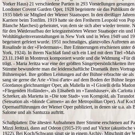
Yorker Haus) 21 verschiedene Partien in 293 Vorstellungen gesungen.
Londoner Covent Garden Oper, 1928 begeisterte sie das Publikum der
1935 blieb sie Mitglied der Wiener Staatsoper. In den dreißiger Jahren 
Karriere beim Tonfilm. 1919 hatte sie den Freiherrn Leopold von Pop
Blanche Marchesi) geheiratet, von dem sie sich aber wieder trennte. 
für den Wiederaufbau der kriegszerstörten Wiener Staatsoper ein und b
Wohltätigkeitsveranstaltungen in New York und in Wien 1949 und 19
begeistert gefeiert wurde. 1951 nochmaliges, glanzvolles Auftreten an
Rosalinde in der »Fledermaus«. Ihre Erinnerungen erschienen unter 
York, 1924). In ihrem Nachlaß fand sich ein Lied mit dem Titel »Mal
23.11.1948 in Montreux komponiert wurde und die Widmung »Für die 
trägt. - Maria Jeritza war eine der größten Sängerpersönlichkeiten ihr
Stimme bewunderte man die leidenschaftliche Dramatik ihres Vortrage
Bühnenspiel. Ihre größten Leistungen auf der Bühne erbrachte sie als T
sang sie gerne die Arie »Vissi d'arte« auf dem Boden der Bühne liegen
Giordanos gleichnamiger Oper, als Maliella in »I Gioielli della Mado
»Fliegenden Holländer«, als Elisabeth im »Tannhäuser«, als Carlotta
Schreker, als Marietta in »Die tote Stadt« von Korngold, als Turando
(Sensation als »blonde Carmen« an der Metropolitan Oper). Auf Ko
Opernaufführungen der Wiener Oper publiziert, in denen sie u.a. als 
Salome und als Santuzza auftritt.
Schallplatten: Die ältesten Aufnahmen ihrer Stimme erschienen auf 
Mizzi Jeritza), dann auf Odeon (1915-19) und auf Victor (akustische 
1922). Bei Koch/Schwann singt sie in einem Archiv- Mitschnitt der W