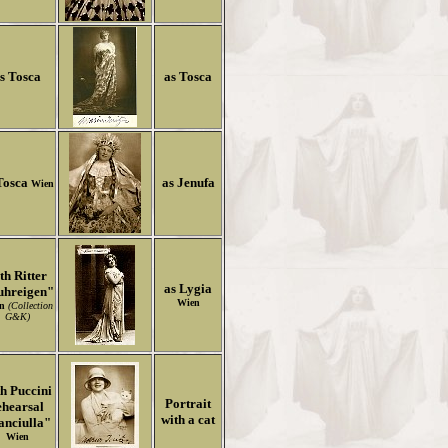
s Tosca
as Tosca
Tosca
as Jenufa
Wien
th Ritter
as Lygia
uhreigen"
Wien
en
(Collection
G&K)
h Puccini
Portrait
ehearsal
with a cat
anciulla"
Wien