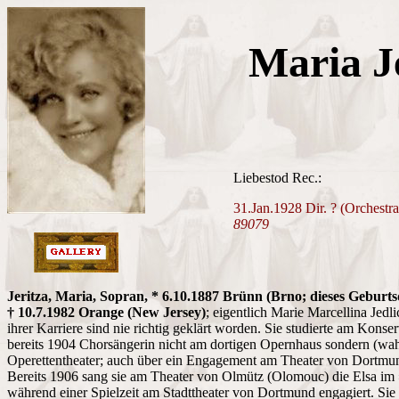
Maria J
Liebestod Rec.:
31.Jan.1928 Dir. ? (Orchest
89079
Jeritza, Maria, Sopran, * 6.10.1887 Brünn (Brno; dieses Geburts
† 10.7.1982 Orange (New Jersey)
; eigentlich Marie Marcellina Jedl
ihrer Karriere sind nie richtig geklärt worden. Sie studierte am Kon
bereits 1904 Chorsängerin nicht am dortigen Opernhaus sondern (wah
Operettentheater; auch über ein Engagement am Theater von Dortmund 
Bereits 1906 sang sie am Theater von Olmütz (Olomouc) die Elsa im
während einer Spielzeit am Stadttheater von Dortmund engagiert. Sie