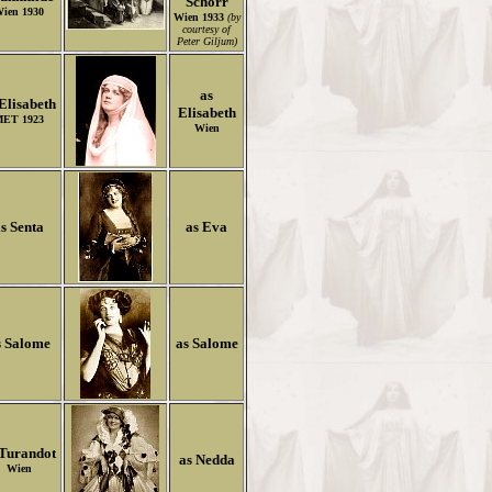
Schorr
ien 1930
Wien 1933
(by
courtesy of
Peter Giljum)
as
Elisabeth
Elisabeth
ET 1923
Wien
s Senta
as Eva
s Salome
as Salome
 Turandot
as Nedda
Wien