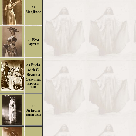
as
Sieglinde
as Eva
Bayreuth
as Freia
with C.
Braun a
Corvinus
Bayreuth
1908
as
Ariadne
Berlin 1913