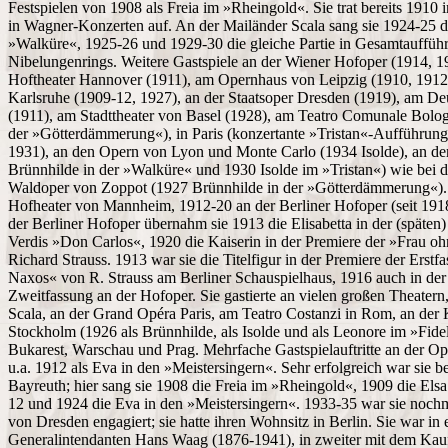
Festspielen von 1908 als Freia im »Rheingold«. Sie trat bereits 1910 
in Wagner-Konzerten auf. An der Mailänder Scala sang sie 1924-25 d
»Walküre«, 1925-26 und 1929-30 die gleiche Partie in Gesamtauffüh
Nibelungenrings. Weitere Gastspiele an der Wiener Hofoper (1914, 1
Hoftheater Hannover (1911), am Opernhaus von Leipzig (1910, 1912
Karlsruhe (1909-12, 1927), an der Staatsoper Dresden (1919), am De
(1911), am Stadttheater von Basel (1928), am Teatro Comunale Bolo
der »Götterdämmerung«), in Paris (konzertante »Tristan«-Aufführu
1931), an den Opern von Lyon und Monte Carlo (1934 Isolde), an d
Brünnhilde in der »Walküre« und 1930 Isolde im »Tristan«) wie bei de
Waldoper von Zoppot (1927 Brünnhilde in der »Götterdämmerung«).
Hofheater von Mannheim, 1912-20 an der Berliner Hofoper (seit 1918
der Berliner Hofoper übernahm sie 1913 die Elisabetta in der (späten
Verdis »Don Carlos«, 1920 die Kaiserin in der Premiere der »Frau o
Richard Strauss. 1913 war sie die Titelfigur in der Premiere der Erst
Naxos« von R. Strauss am Berliner Schauspielhaus, 1916 auch in der
Zweitfassung an der Hofoper. Sie gastierte an vielen großen Theatern,
Scala, an der Grand Opéra Paris, am Teatro Costanzi in Rom, an der
Stockholm (1926 als Brünnhilde, als Isolde und als Leonore im »Fidel
Bukarest, Warschau und Prag. Mehrfache Gastspielauftritte an der Op
u.a. 1912 als Eva in den »Meistersingern«. Sehr erfolgreich war sie b
Bayreuth; hier sang sie 1908 die Freia im »Rheingold«, 1909 die Els
12 und 1924 die Eva in den »Meistersingern«. 1933-35 war sie nochm
von Dresden engagiert; sie hatte ihren Wohnsitz in Berlin. Sie war in
Generalintendanten Hans Waag (1876-1941), in zweiter mit dem Ka