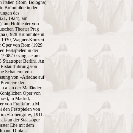
in Italien (Rom, Bologna)
ie Brünnhilde in der
rungen des
921, 1924), am
), am Hoftheater von
utschen Theater Prag
gna (1928 Brünnhilde in
ng 1930, Wagner-Konzert
er Oper von Rom (1929
n Festspielen in der
 1908-10 sang sie am
 Staatsoper Berlin). An
) Erstaufführung von
hne Schatten« von
fassung von »Ariadne auf
 Premiere der
 u.a. an der Mailänder
 Königlichen Oper von
io«), in Madrid,
er von Frankfurt a.M.,
ei den Festspielen von
a im »Lohengrin«, 1911-
als an der Staatsoper
 erster Ehe mit dem
ufmann Dinkela