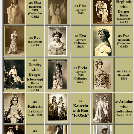
Sieglinde
as Elsa
as Elsa
with
Bayreuth
1909
Bayreuth
Berger
(Collection
1909
Berlin
G&K)
(Collection
G&K)
as Eva
as Eva
as Eva
Bayreuth
Bayreuth
(Collection
(Collection
(Collection
G&K)
G&K)
G&K)
as
Kundry
as Freia
with
as Freia
Bayreuth
Berger
1908
Bayreuth
(close-up)
(Collection
1908
G&K)
Berlin
(Collection
G&K)
as
as
as Ariadne
Kaiserin
Kaiserin
with
with Hutt
"FrOSch"
Jadlowker
"FrOSch"
Berlin 1920
Berlin 1913
as