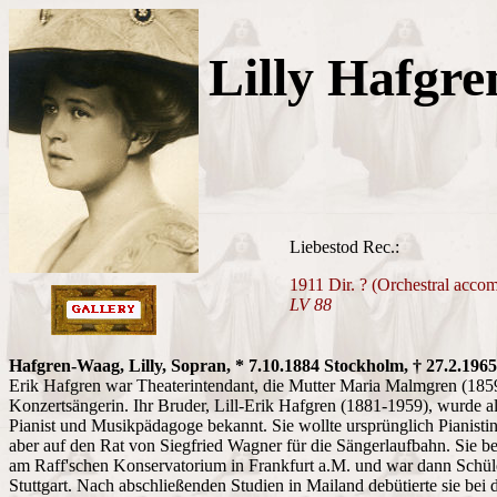
Lilly Hafgr
Liebestod Rec.:
1911 Dir. ? (Orchestral acc
LV 88
Hafgren-Waag, Lilly, Sopran, * 7.10.1884 Stockholm, † 27.2.1965
Erik Hafgren war Theaterintendant, die Mutter Maria Malmgren (185
Konzertsängerin. Ihr Bruder, Lill-Erik Hafgren (1881-1959), wurde a
Pianist und Musikpädagoge bekannt. Sie wollte ursprünglich Pianistin
aber auf den Rat von Siegfried Wagner für die Sängerlaufbahn. Sie 
am Raff'schen Konservatorium in Frankfurt a.M. und war dann Schül
Stuttgart. Nach abschließenden Studien in Mailand debütierte sie bei