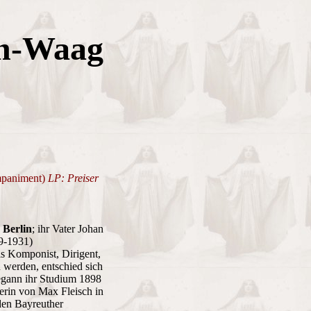
en-Waag
ompaniment)
LP: Preiser
 Berlin
; ihr Vater Johan
9-1931)
ls Komponist, Dirigent,
 werden, entschied sich
begann ihr Studium 1898
erin von Max Fleisch in
 den Bayreuther