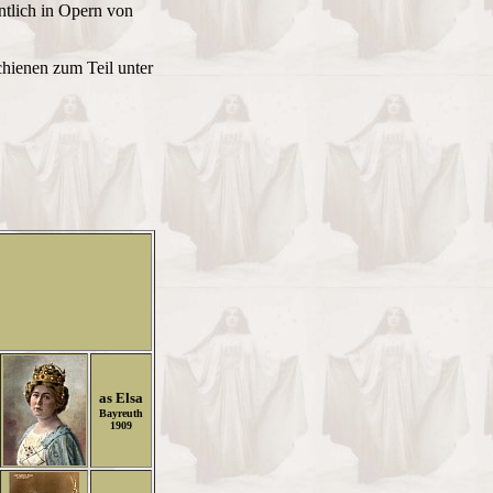
ntlich in Opern von
hienen zum Teil unter
as Elsa
Bayreuth
1909