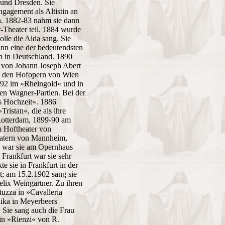
 und Dresden. Sie
ngagement als Altistin an
en. 1882-83 nahm sie dann
heater teil. 1884 wurde
olle die Aida sang. Sie
ann eine der bedeutendsten
on in Deutschland. 1890
 von Johann Joseph Abert
 an den Hofopern von Wien
892 im »Rheingold« und in
en Wagner-Partien. Bei der
os Hochzeit«. 1886
ristan«, die als ihre
 Rotterdam, 1899-90 am
m Hoftheater von
eatern von Mannheim,
3 war sie am Opernhaus
Frankfurt war sie sehr
e sie in Frankfurt in der
 am 15.2.1902 sang sie
lix Weingartner. Zu ihren
uzza in »Cavalleria
lika in Meyerbeers
 Sie sang auch die Frau
in »Rienzi« von R.