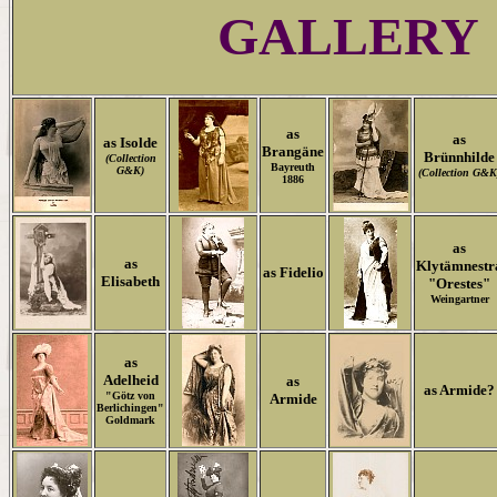
GALLERY
as
as
as Isolde
Brangäne
Brünnhilde
(Collection
Bayreuth
G&K)
(Collection G&K
1886
as
as
Klytämnestr
as Fidelio
Elisabeth
"Orestes"
Weingartner
as
Adelheid
as
as Armide?
"Götz von
Armide
Berlichingen"
Goldmark