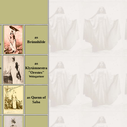
as
Brünnhilde
)
as
a
Klytämnestra
"Orestes"
Weingartner
as Quenn of
Saba