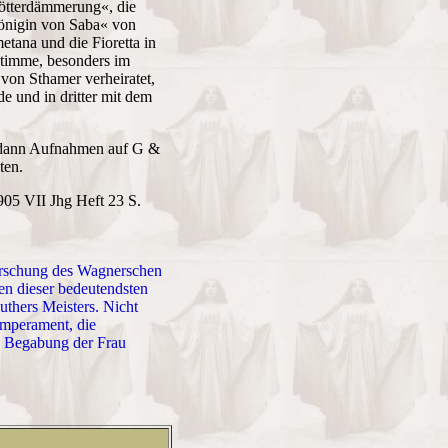
Götterdämmerung«, die
Königin von Saba« von
tana und die Fioretta in
stimme, besonders im
von Sthamer verheiratet,
e und in dritter mit dem
), dann Aufnahmen auf G &
ten.
905 VII Jhg Heft 23 S.
errschung des Wagnerschen
en dieser bedeutendsten
uthers Meisters. Nicht
emperament, die
he Begabung der Frau