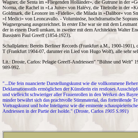
Wagner, die Senta im »Fliegenden Holländer«, die Gutrune in der »
Norma, die Rachel in »La Juive« von Halévy, die Titelrolle in der »
Goldmark, die Leonore im »Fidelio«, die Milada in »Dalibor« von Sme
»I Medici« von Leoncavallo. - Voluminöse, hochdramatische Sopran
Wagnergesang ausgezeichnet. In erster Ehe war sie mit dem Leutnant 
der in einem Duell umkam, in zweiter mit dem Architekten Walter End
Bassisten Paul Greeff (1854-1923).
Schallplatten: Bereits Berliner Records (Frankfurt a.M., 1900-1901
T (Frankfurt 1904-07, darunter ein Lied von Hugo Wolf), alle sehr sel
Lit.: Droste, Carlos: Pelagie Greeff-Andriessen" "Bühne und Welt" 1
989-992.
"...Die fein nuancierte Darstellungskunst wie die vollkommene Beh
Deklamationsstils ermöglichen der Künstlerin ein restloses Ausschöpf
und vielleicht schwieriger aller Frauenrollen in den Werken des Bayre
minder bewährt sich das prachtvolle Stimmaterial, das fortreißende T
Vortragskunst und hohe Inteligenz wie die eminente schauspielerisc
Andriessen in der Partie der Isolde." (Droste, Carlos
1905 S.991
)