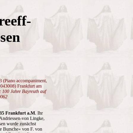
reeff-
sen
3 (Piano accompaniment,
 043008) Frankfurt am
 100 Jahre Bayreuth auf
0062
935 Frankfurt a.M
. Ihr
 Andriessen-von Lingke,
sen wurde zunächst
te Bursche« von F. von