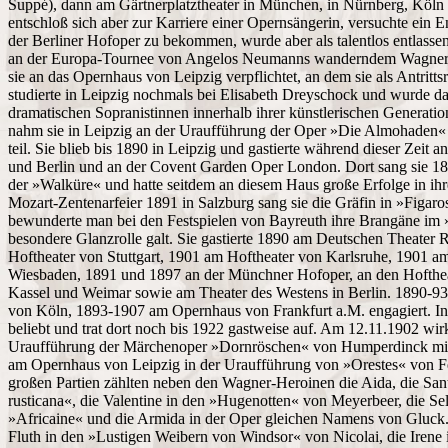
Suppé), dann am Gärtnerplatztheater in München, in Nürnberg, Köln
entschloß sich aber zur Karriere einer Opernsängerin, versuchte ein E
der Berliner Hofoper zu bekommen, wurde aber als talentlos entlass
an der Europa-Tournee von Angelos Neumanns wanderndem Wagner-T
sie an das Opernhaus von Leipzig verpflichtet, an dem sie als Antrittsr
studierte in Leipzig nochmals bei Elisabeth Dreyschock und wurde d
dramatischen Sopranistinnen innerhalb ihrer künstlerischen Generati
nahm sie in Leipzig an der Uraufführung der Oper »Die Almohaden«
teil. Sie blieb bis 1890 in Leipzig und gastierte während dieser Zeit
und Berlin und an der Covent Garden Oper London. Dort sang sie 1
der »Walküre« und hatte seitdem an diesem Haus große Erfolge in ihr
Mozart-Zentenarfeier 1891 in Salzburg sang sie die Gräfin in »Figar
bewunderte man bei den Festspielen von Bayreuth ihre Brangäne im »T
besondere Glanzrolle galt. Sie gastierte 1890 am Deutschen Theater
Hoftheater von Stuttgart, 1901 am Hoftheater von Karlsruhe, 1901 a
Wiesbaden, 1891 und 1897 an der Münchner Hofoper, an den Hofth
Kassel und Weimar sowie am Theater des Westens in Berlin. 1890-9
von Köln, 1893-1907 am Opernhaus von Frankfurt a.M. engagiert. In 
beliebt und trat dort noch bis 1922 gastweise auf. Am 12.11.1902 wirkt
Uraufführung der Märchenoper »Dornröschen« von Humperdinck mit;
am Opernhaus von Leipzig in der Uraufführung von »Orestes« von Fe
großen Partien zählten neben den Wagner-Heroinen die Aida, die Sant
rusticana«, die Valentine in den »Hugenotten« von Meyerbeer, die Se
»Africaine« und die Armida in der Oper gleichen Namens von Gluck.
Fluth in den »Lustigen Weibern von Windsor« von Nicolai, die Irene 