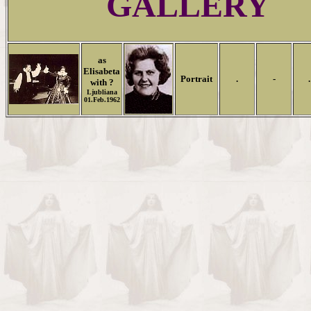
GALLERY
as
Elisabeta
Portrait
.
-
.
with ?
Ljubliana
01.Feb.1962