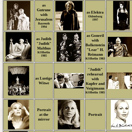
as
Gutrune
as Elektra
with
Oldenburg
Jerusalem
1997
Bayreuth
1994
as Goneril
as Judith
with
"Judith"
Bolkenstein
Malthus
"Lear" H.
KOBerlin
Reimann
1985
KOBerlin 1983
"Judith"
rehearsal
as Lustige
with
Witwe
Kupfer and
Voigtmann
KOBerlin 1985
Portrait
at the
Portrait
mirror