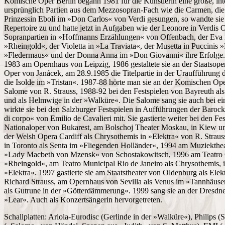
Komische Oper Berlin begann 1981 für die Künstlerin eine große, inte
ursprünglich Partien aus dem Mezzosopran-Fach wie die Carmen, die D
Prinzessin Eboli im »Don Carlos« von Verdi gesungen, so wandte sie
Repertoire zu und hatte jetzt in Aufgaben wie der Leonore in Verdis 
Sopranpartien in »Hoffmanns Erzählungen« von Offenbach, der Eva i
»Rheingold«, der Violetta in »La Traviata«, der Musetta in Puccinis
»Fledermaus« und der Donna Anna im »Don Giovanni« ihre Erfolge. In 
1983 am Opernhaus von Leipzig, 1986 gestaltete sie an der Staatsoper
Oper von Janácek, am 28.9.1985 die Titelpartie in der Uraufführung 
die Isolde im »Tristan«. 1987-88 hörte man sie an der Komischen Op
Salome von R. Strauss, 1988-92 bei den Festspielen von Bayreuth a
und als Helmwige in der »Walküre«. Die Salome sang sie auch bei e
wirkte sie bei den Salzburger Festspielen in Aufführungen der Baro
di corpo« von Emilio de Cavalieri mit. Sie gastierte weiter bei den F
Nationaloper von Bukarest, am Bolschoj Theater Moskau, in Kiew un
der Welsh Opera Cardiff als Chrysothemis in »Elektra« von R. Strauss
in Toronto als Senta im »Fliegenden Holländer«, 1994 am Muziektheat
»Lady Macbeth von Mzensk« von Schostakowitsch, 1996 am Teatro C
»Rheingold«, am Teatro Municipal Rio de Janeiro als Chrysothemis, i
»Elektra«. 1997 gastierte sie am Staatstheater von Oldenburg als Ele
Richard Strauss, am Opernhaus von Sevilla als Venus im »Tannhäus
als Gutrune in der »Götterdämmerung«. 1999 sang sie an der Dresdne
»Lear«. Auch als Konzertsängerin hervorgetreten.
Schallplatten: Ariola-Eurodisc (Gerlinde in der »Walküre«), Philips