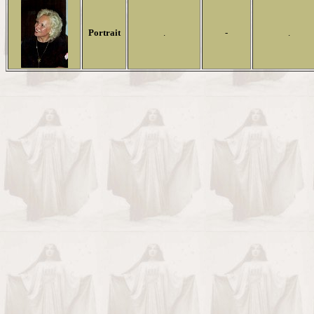
Portrait
.
-
.