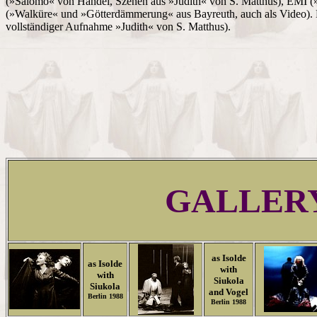
(»Salomo« von Händel, Szenen aus »Judith« von S. Matthus), EMI 
(»Walküre« und »Götterdämmerung« aus Bayreuth, auch als Video). Ber
vollständiger Aufnahme »Judith« von S. Matthus).
GALLER
as Isolde
as Isolde
with
with
Siukola
Siukola
and Vogel
Berlin 1988
Berlin 1988