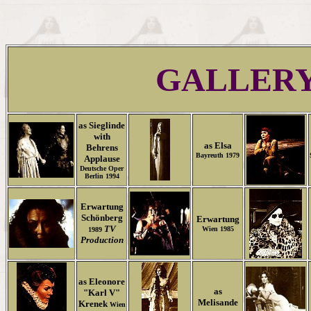
GALLER
as Sieglinde
with
as Elsa
Behrens
Bayreuth 1979
Applause
Deutsche Oper
Berlin 1994
Erwartung
Schönberg
Erwartung
TV
Wien 1985
1989
Production
as Eleonore
as
"Karl V"
Melisande
Krenek
Wien