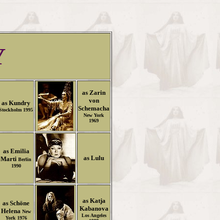
Y
as Zarin
von
as Kundry
Schemacha
Stockholm 1995
New York
1969
as Emilia
as Lulu
Marti
Berlin
1990
as Katja
as Schöne
Kabanova
Helena
New
Los Angeles
York 1976