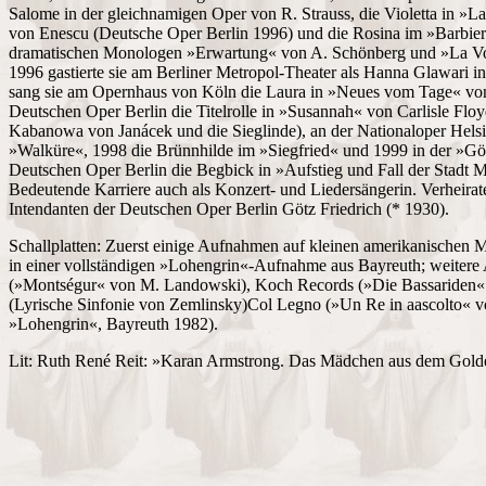
Salome in der gleichnamigen Oper von R. Strauss, die Violetta in »La
von Enescu (Deutsche Oper Berlin 1996) und die Rosina im »Barbier v
dramatischen Monologen »Erwartung« von A. Schönberg und »La Vo
1996 gastierte sie am Berliner Metropol-Theater als Hanna Glawari 
sang sie am Opernhaus von Köln die Laura in »Neues vom Tage« von
Deutschen Oper Berlin die Titelrolle in »Susannah« von Carlisle Floy
Kabanowa von Janácek und die Sieglinde), an der Nationaloper Helsin
»Walküre«, 1998 die Brünnhilde im »Siegfried« und 1999 in der »G
Deutschen Oper Berlin die Begbick in »Aufstieg und Fall der Stadt
Bedeutende Karriere auch als Konzert- und Liedersängerin. Verheirat
Intendanten der Deutschen Oper Berlin Götz Friedrich (* 1930).
Schallplatten: Zuerst einige Aufnahmen auf kleinen amerikanischen 
in einer vollständigen »Lohengrin«-Aufnahme aus Bayreuth; weiter
(»Montségur« von M. Landowski), Koch Records (»Die Bassariden
(Lyrische Sinfonie von Zemlinsky)Col Legno (»Un Re in aascolto« vo
»Lohengrin«, Bayreuth 1982).
Lit: Ruth René Reit: »Karan Armstrong. Das Mädchen aus dem Gol