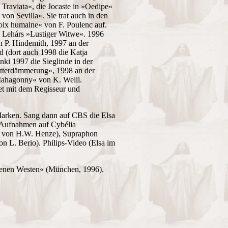
 Traviata«, die Jocaste in »Oedipe«
on Sevilla«. Sie trat auch in den
ix humaine« von F. Poulenc auf.
in Lehárs »Lustiger Witwe«. 1996
 P. Hindemith, 1997 an der
d (dort auch 1998 die Katja
ki 1997 die Sieglinde in der
ötterdämmerung«, 1998 an der
 Mahagonny« von K. Weill.
et mit dem Regisseur und
Marken. Sang dann auf CBS die Elsa
e Aufnahmen auf Cybélia
« von H.W. Henze), Supraphon
n L. Berio). Philips-Video (Elsa im
denen Westen« (München, 1996).