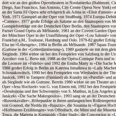
dort wie an den großen Operntheatern in Nordamerika (Baltimore, Cin
Diego, San Francisco, San Antonio, City Centre Opera New York) erfol
an der Santa Fé Opera sehr erfolgreich als Adina in »Elisir d'amore«
York. 1971 Gastspiel an der Oper von Straßburg. 1974 Europa-Debüt 
»Carmen«. 1977 große Erfolge als Salome an den Staatsopern von Mü
Gastspielverträge mit der Deutschen Oper Berlin, den Staatsopern vo
Pariser Grand Opéra als Mélisande, 1981 an der Covent Garden Oper
der Münchner Oper in der Uraufführung der Oper »Lou Salomé« von G
Frankfurt a.M., Toulouse, Hamburg und Oslo. 1979-82 großer Erfolg 
Elsa im »Lohengrin«, 1984 in Berlin als Mélisande. 1987 Japan-Tour
(Gutrune in der »Götterdämmerung«), 1989 gastierte sie mit dem gle
Sieglinde. 1984 wirkte sie bei den Festspielen von Salzburg in der 
Ascolto« von L. Berio mit. 1988 an der Opéra-Comique Paris und in
die Leonore im »Fidelio« und 1992 die Emilia Marty in »Die Sache 
1988 großer Erfolg in Berlin als Katerina Ismailowa in »Lady Macb
Schostakowitsch, 1990 bei den Festspielen von Wiesbaden in der Ti
Janácek, 1991 in Tampere (Finnland) als Kundry im »Parsifal« und
als Sieglinde wie als Gutrune. Bereits 1980 wirkte sie am Theater an
Oper »Jesu Hochzeit« von G. von Einem mit, 1992 bei den Festspiel
»Desdemona und ihre Schwestern« von S. Matthus, in Los Angeles gast
Janáceks »Die Sache Makropoulos«. 1993 sang sie an der Deutschen 
»Rosenkavalier«. Höhepunkte in ihrem umfangreichen Rollenrepertoi
von Gounod, die Nedda im »Bajazzo«, die Susanna in »Figaros Hochze
»Hoffmanns Erzählungen« von Offenbach, die Mimi und die Musetta i
Tosca, die Marietta in Korngolds »Toter Stadt«, die Concepcion in »