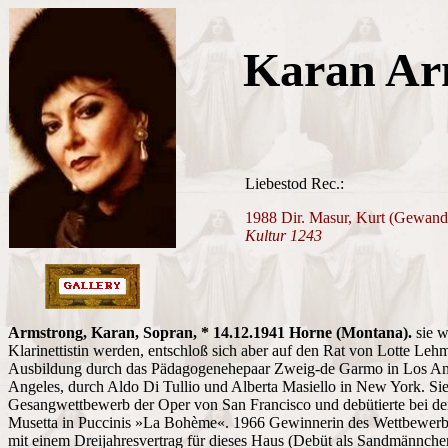
Karan Ar
Liebestod Rec.:
1988 Dir. Masur, Kurt (Gewand
Kultur 1243
Armstrong, Karan, Sopran, * 14.12.1941 Horne (Montana).
sie w
Klarinettistin werden, entschloß sich aber auf den Rat von Lotte L
Ausbildung durch das Pädagogenehepaar Zweig-de Garmo in Los Ang
Angeles, durch Aldo Di Tullio und Alberta Masiello in New York. S
Gesangwettbewerb der Oper von San Francisco und debütierte bei der
Musetta in Puccinis »La Bohème«. 1966 Gewinnerin des Wettbewerb
mit einem Dreijahresvertrag für dieses Haus (Debüt als Sandmännchen