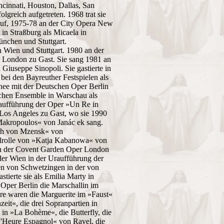
cinnati, Houston, Dallas, San
greich aufgetreten. 1968 trat sie
 auf, 1975-78 an der City Opera New
in Straßburg als Micaela in
nchen und Stuttgart.
n Wien und Stuttgart. 1980 an der
 London zu Gast. Sie sang 1981 an
iuseppe Sinopoli. Sie gastierte in
bei den Bayreuther Festspielen als
nee mit der Deutschen Oper Berlin
ichen Ensemble in Warschau als
Uraufführung der Oper »Un Re in
 Los Angeles zu Gast, wo sie 1990
Makropoulos« von Janác ek sang.
eth von Mzensk« von
telrolle von »Katja Kabanowa« von
 an der Covent Garden Oper London
 der Wien in der Uraufführung der
en von Schwetzingen in der von
ierte sie als Emilia Marty in
Oper Berlin die Marschallin im
re waren die Marguerite im »Faust«
it«, die drei Sopranpartien in
n »La Bohème«, die Butterfly, die
L'Heure Espagnol« von Ravel, die