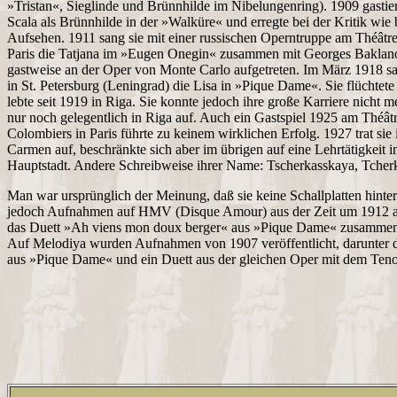
»Tristan«, Sieglinde und Brünnhilde im Nibelungenring). 1909 gastier
Scala als Brünnhilde in der »Walküre« und erregte bei der Kritik wi
Aufsehen. 1911 sang sie mit einer russischen Operntruppe am Théâtre
Paris die Tatjana im »Eugen Onegin« zusammen mit Georges Baklano
gastweise an der Oper von Monte Carlo aufgetreten. Im März 1918 sang
in St. Petersburg (Leningrad) die Lisa in »Pique Dame«. Sie flüchtet
lebte seit 1919 in Riga. Sie konnte jedoch ihre große Karriere nicht me
nur noch gelegentlich in Riga auf. Auch ein Gastspiel 1925 am Théât
Colombiers in Paris führte zu keinem wirklichen Erfolg. 1927 trat sie
Carmen auf, beschränkte sich aber im übrigen auf eine Lehrtätigkeit in
Hauptstadt. Andere Schreibweise ihrer Name: Tscherkasskaya, Tcher
Man war ursprünglich der Meinung, daß sie keine Schallplatten hinter
jedoch Aufnahmen auf HMV (Disque Amour) aus der Zeit um 1912 au
das Duett »Ah viens mon doux berger« aus »Pique Dame« zusammen m
Auf Melodiya wurden Aufnahmen von 1907 veröffentlicht, darunter d
aus »Pique Dame« und ein Duett aus der gleichen Oper mit dem Teno