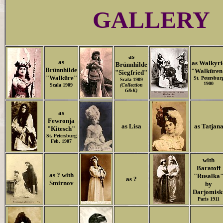
GALLERY
as
as
as Walkyri
Brünnhilde
Brünnhilde
"Walküren
"Siegfried"
"Walküre"
St. Petersbur
Scala 1909
1900
Scala 1909
(Collection
G&K)
as
Fewronja
as Lisa
as Tatjan
"Kitesch"
St. Petersburg
Feb. 1907
with
Baratoff
as ? with
"Rusalka
as ?
Smirnov
by
Darjomisk
Paris 1911