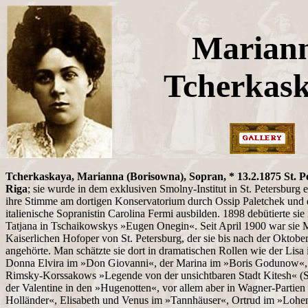
Marian
Tcherkas
Tcherkaskaya, Marianna (Borisowna), Sopran, * 13.2.1875 St. P
Riga
; sie wurde in dem exklusiven Smolny-Institut in St. Petersburg 
ihre Stimme am dortigen Konservatorium durch Ossip Paletchek und 
italienische Sopranistin Carolina Fermi ausbilden. 1898 debütierte sie
Tatjana in Tschaikowskys »Eugen Onegin«. Seit April 1900 war sie M
Kaiserlichen Hofoper von St. Petersburg, der sie bis nach der Oktobe
angehörte. Man schätzte sie dort in dramatischen Rollen wie der Lis
Donna Elvira im »Don Giovanni«, der Marina im »Boris Godunow«, 
Rimsky-Korssakows »Legende von der unsichtbaren Stadt Kitesh« (St
der Valentine in den »Hugenotten«, vor allem aber in Wagner-Partien
Holländer«, Elisabeth und Venus im »Tannhäuser«, Ortrud im »Lohen