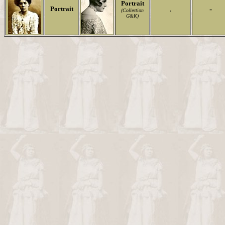
Portrait
.
-
Portrait
(Collection
G&K)