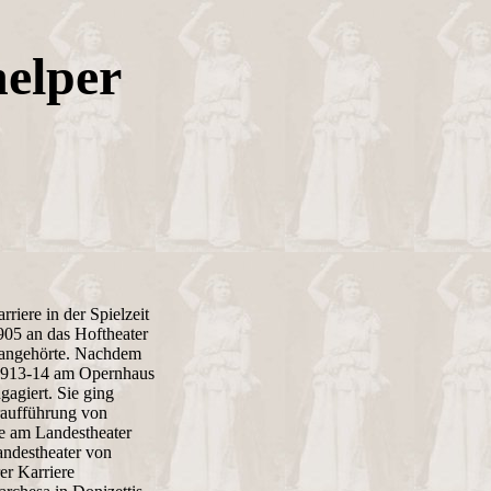
helper
arriere in der Spielzeit
905 an das Hoftheater
1 angehörte. Nachdem
e 1913-14 am Opernhaus
agiert. Sie ging
raufführung von
e am Landestheater
ndestheater von
er Karriere