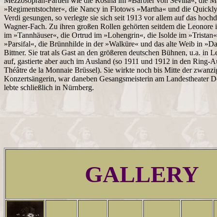
Mezzosopran-Partien wie die Rosina im »Barbier von Sevilla«, die Ma
»Regimentstochter«, die Nancy in Flotows »Martha« und die Quickly
Verdi gesungen, so verlegte sie sich seit 1913 vor allem auf das hoch
Wagner-Fach. Zu ihren großen Rollen gehörten seitdem die Leonore i
im »Tannhäuser«, die Ortrud im »Lohengrin«, die Isolde im »Tristan
»Parsifal«, die Brünnhilde in der »Walküre« und das alte Weib in »Da
Bittner. Sie trat als Gast an den größeren deutschen Bühnen, u.a. in 
auf, gastierte aber auch im Ausland (so 1911 und 1912 in den Ring-
Théâtre de la Monnaie Brüssel). Sie wirkte noch bis Mitte der zwanzig
Konzertsängerin, war daneben Gesangsmeisterin am Landestheater D
lebte schließlich in Nürnberg.
GALLERY