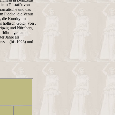
rchesa in Donizettis
 im »Falstaff« von
dramatische und das
m Fidelio, die Venus
«, die Kundry im
s höllisch Gold« von J.
Leipzig und Nürnberg,
Aufführungen am
er Jahre als
essau (bis 1928) und