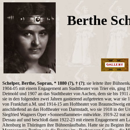
Berthe Sc
Schelper, Berthe, Sopran, * 1880 (?), † (?)
; sie leitete ihre Bühnenk
1904-05 mit einem Engagement am Stadttheater von Trier ein, ging 1
Detmold und 1907 an das Stadttheater von Aachen, dem sie bis 191
sie in den folgenden zwei Jahren gastierend aufgetreten war, war si
von Frankfurt a.M. und 1914-15 am Hoftheater von Braunschweig eng
anschließend an das Hoftheater von Darmstadt, wo sie 1918 in der U
Siegfried Wagners Oper »Sonnenflammen« mitwirkte. 1919-22 trat si
Dessau auf und beschloß dann 1922-23 mit einem Engagement am La
Altenburg in Thüringen ihre Bühnenlaufbahn. Hatte sie zu Beginn ihr