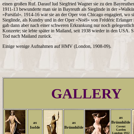
einen großen Ruf. Darauf lud Siegfried Wagner sie zu den Bayreuther 
1911-13 bewunderte man sie in Bayreuth als Sieglinde in der »Walkü
»Parsifal«. 1914-16 war sie an der Oper von Chicago engagiert, wo si
Sieglinde, als Kundry und in der Oper »Noël« von Frédéric Erlanger i
gab dann aber nach einer schweren Erkrankung nur noch gelegentlich
Konzerte; sie lebte später in Mailand, seit 1938 wieder in den USA. 
Tod nach Mailand zurück.
Einige wenige Aufnahmen auf HMV (London, 1908-09).
GALLERY
as
Brünnhilde
as
as
Covent
Isolde
Brünnhilde
Garden
London 1912