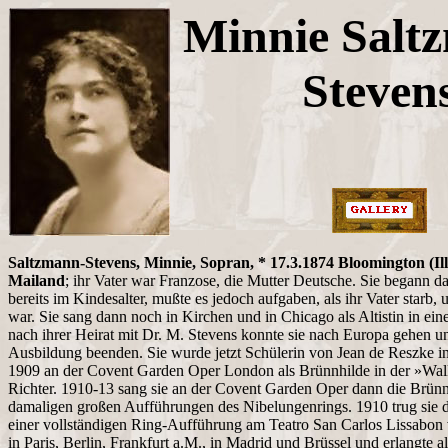
Minnie Salt
Steven
Saltzmann-Stevens, Minnie, Sopran, * 17.3.1874 Bloomington (Illi
Mailand
; ihr Vater war Franzose, die Mutter Deutsche. Sie begann 
bereits im Kindesalter, mußte es jedoch aufgaben, als ihr Vater starb, u
war. Sie sang dann noch in Kirchen und in Chicago als Altistin in ein
nach ihrer Heirat mit Dr. M. Stevens konnte sie nach Europa gehen un
Ausbildung beenden. Sie wurde jetzt Schülerin von Jean de Reszke in 
1909 an der Covent Garden Oper London als Brünnhilde in der »Wal
Richter. 1910-13 sang sie an der Covent Garden Oper dann die Brünn
damaligen großen Aufführungen des Nibelungenrings. 1910 trug sie di
einer vollständigen Ring-Aufführung am Teatro San Carlos Lissabon v
in Paris, Berlin, Frankfurt a.M., in Madrid und Brüssel und erlangte 