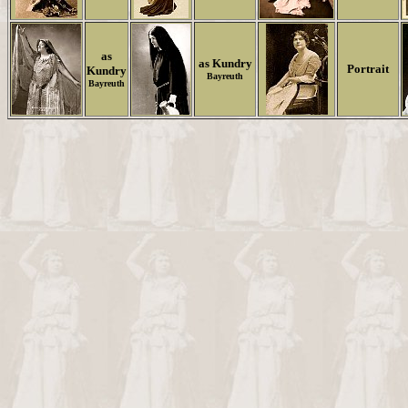
as
as Kundry
Portrait
Kundry
Bayreuth
Bayreuth