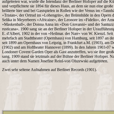
aufgetreten war, wurde die Intendanz der Berliner Hofoper auf die K
und verpflichtete sie 1894 für dieses Haus, an dem sie nun eine große 
brillierte hier und bei Gastspielen in Rollen wie der Venus im »Tannh
»Tristan«, der Ortrud im »Lohengrin«, der Brünnhilde in den Opern 
Selika in Meyerbeers »Africaine«, der Leonore im »Fidelio«, der Ame
»Maskenball«, der Donna Anna im »Don Giovanni« und der Santuzza
rusticana«. 1900 sang sie an der Berliner Hofoper in der Uraufführu
E. d'Albert, 1902 in der von »Heilmar. der Narr« von W. Kienzl. Seit 
mehrfach am Stadttheater (Opernhaus) von Hamburg, seit 1897 an d
seit 1899 am Opernhaus von Leipzig, in Frankfurt a.M. (1903), am D
(1902) und am Hoftheater Hannover (1899). In den Jahren 1903-07 war
Londoner Covent Garden Oper als Gast anzutreffen, wo sie ihre gro
sang. 1909 stand sie letztmals auf der Bühne der Berliner Hofoper. Nac
auch unter dem Namen Josefine Reinl-von Olszewski aufgetreten.
Zwei sehr seltene Aufnahmen auf Berliner Records (1901).