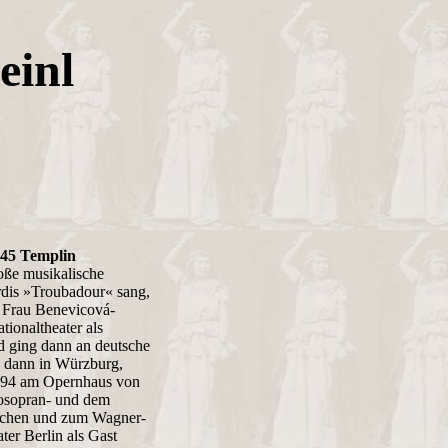
einl
945 Templin
roße musikalische
erdis »Troubadour« sang,
 Frau Benevicová-
tionaltheater als
d ging dann an deutsche
, dann in Würzburg,
2-94 am Opernhaus von
zosopran- und dem
ischen und zum Wagner-
er Berlin als Gast