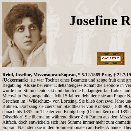
Josefine R
Reinl, Josefine, Mezzosopran/Sopran, * 5.12.1865 Prag, † 22.7.1
(Uckermark)
; sie war Tochter eines Beamten und zeigte früh eine g
Begabung. Als sie bei einer Dilettantengesellschaft die Leonore in V
wurde ihre Stimme entdeckt und durch die Pädagogen Jan Lukes und
Micová in Prag ausgebildet. Mit 15 Jahren debütierte sie am Prager Na
Gretchen im »Wildschütz« von Lortzing. Sie blieb dort zwei Jahre un
Bühnen. Dort sang sie zuerst am Stadttheater von Koblenz (1888-90)
danach bis 1892 am Theater von Königsberg (Ostpreußen) und 189
Düsseldorf. Sie übernahm während dieser Zeit Partien aus dem Mez
Altfach, doch entwickelte sich ihre Stimme immer mehr zum dramat
Sopran. Nachdem sie in den Sommermonaten am Belle-Alliance-Theat