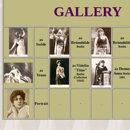
GALLERY
as
as
as
Brünnhilde
Brünnhild
Isolde
Berlin
Berlin
as Vittelia
as Donna
"Titus"
as
Anna
Berli
Berlin
Venus
(Collection
1901
G&K)
Portrait
.
-
.
-