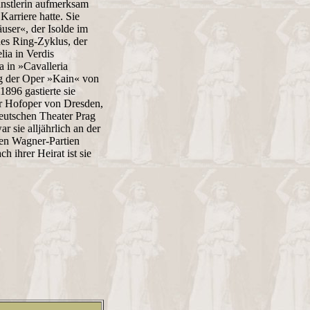
ünstlerin aufmerksam
Karriere hatte. Sie
äuser«, der Isolde im
des Ring-Zyklus, der
lia in Verdis
 in »Cavalleria
ng der Oper »Kain« von
1896 gastierte sie
er Hofoper von Dresden,
eutschen Theater Prag
 sie alljährlich an der
ßen Wagner-Partien
h ihrer Heirat ist sie