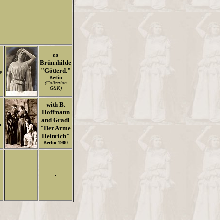
as
Brünnhilde
"Götterd."
e
Berlin
(Collection
G&K)
with B.
Hoffmann
and Gradl
n
"Der Arme
Heinrich"
Berlin 1900
.
-