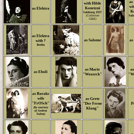
as
with Hilde
wi
Konetzni
as Elektra
K
Salzburg 1937
(Collection
Sal
G&K)
as Elektra
as Salome
as
with ?
Berlin
as Marie
a
as Eboli
"Wozzeck"
"W
as Baraks
wife
as Grete
"FrOSch"
"Der Ferne
P
(by courtesy
Klang"
of Andrea
Suhm)