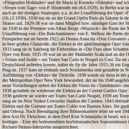
»Fliegenden Holländer« und die Maria in Kreneks »Diktator« und wir
»Neues vom Tage« von P. Hindemith mit (8.6.1929). In Berlin war sie 
auch an der dortigen Staatsoper, u.a. in der Uraufführung der Oper
(10.12.1930). 1930 trat sie an der Grand Opéra Paris als Salome in 
Strauss auf. 1929-38 war sie dann Mitglied bzw. ständiger Gast der St
sie 1930 in der Premiere von Alban Bergs »Wozzeck« die Partie der 
Uraufführung von »Die Bakchantinnen« von E. Wellesz die Partie de
Festspielen trat sie bereits 1922 als Donna Anna im »Don Giovanni« 
in ihrer großen Glanzrolle, der Elektra in der gleichnamigen Oper von
1933 sang sie in Salzburg die Färbersfrau in »Die Frau ohne Schatten«
Oper von Rom. 1935-39 war sie an der Mailänder Scala und an der O
»Tristan und Isolde « am Teatro San Carlo in Neapel zu Gast. Da sie a
Deutschland auftreten konnte, nahm sie für die Jahre 1933-36 ein E
Prag an. 1937 kam sie erstmals nach Nordamerika und gestaltete in N
Aufführung von »Elektra« die Titelrolle. 1938 wurde sie dann in der 
der Metropolitan Oper New York bewundert, der sie bis 1940 angehört
neun Vorstellungen neben der Elektra die Venus im »Tannhäuser« un
1938 gestaltete sie wiederum die Elektra an der Covent Garden Oper
1938 gastierte sie wieder am Teatro San Carlo Neapel, 1939 am Teat
sang sie im New Yorker Lewisohn Stadion die Carmen. 1943 übernahm 
Elektra und die Gutrune am Teatro Colón von Buenos Aires. Sie gast
und Odessa. Nach Beendigung ihrer Bühnenkarriere lebte sie seit 19
dem Arzt Dr. Fleischner, in dem Dorf Kfar Schmarjahu in Israel, wo s
betätigte. - Eine der bedeutendsten hochdramatischen Sopranistinnen 
Richard-Strauss-Interpretin ausgezeichnet.