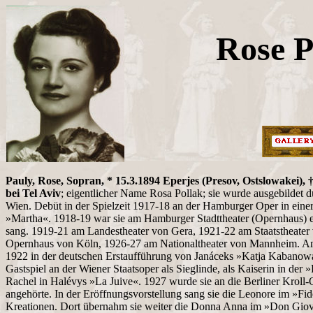
Rose P
Pauly, Rose, Sopran, * 15.3.1894 Eperjes (Presov, Ostslowakei),
bei Tel Aviv
; eigentlicher Name Rosa Pollak; sie wurde ausgebildet 
Wien. Debüt in der Spielzeit 1917-18 an der Hamburger Oper in einer
»Martha«. 1918-19 war sie am Hamburger Stadttheater (Opernhaus) en
sang. 1919-21 am Landestheater von Gera, 1921-22 am Staatstheater 
Opernhaus von Köln, 1926-27 am Nationaltheater von Mannheim. A
1922 in der deutschen Erstaufführung von Janáceks »Katja Kabanowa«
Gastspiel an der Wiener Staatsoper als Sieglinde, als Kaiserin in der 
Rachel in Halévys »La Juive«. 1927 wurde sie an die Berliner Kroll-Op
angehörte. In der Eröffnungsvorstellung sang sie die Leonore im »Fide
Kreationen. Dort übernahm sie weiter die Donna Anna im »Don Giov