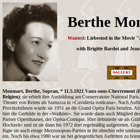
Berthe Mo
Wanted
: Liebestod in the Movie "
with Brigitte Bardot and Jea
Monmart, Berthe, Sopran, * 11.5.1921 Vaux-sous-Chevremont (P
Belgien)
; sie erhielt ihre Ausbildung am Conservatoire National Paris
Theater von Reims als Santuzza in »Cavalleria rusticana«. Nach Auftr
Provinzbühnen wurde sie 1951 an die Grand Opéra Paris berufen. Als A
hier die Gerhilde in der »Walküre«. Sie wurde dann auch Mitglied de
Pariser Opernhauses, der Opéra-Comique. Hier debütierte sie als Gräf
Hochzeit« und ist sie dann bis 1972 dort regelmäßig aufgetreten. Geg
fügte sie auch einige Mezzosopran-Partien in ihr ohnehin sehr umfas
ein. Noch bis etwa 1980 war sie bei gelegentlichen Auftritten zu hören