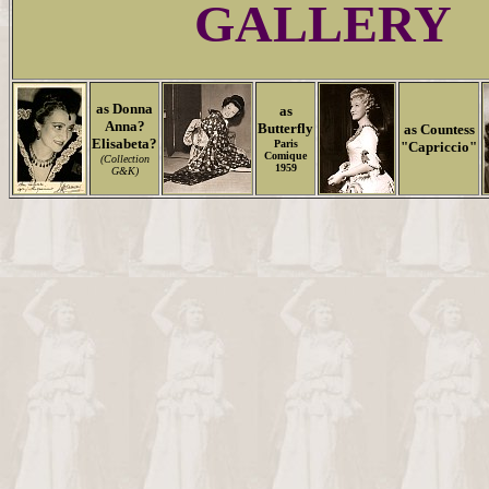
GALLERY
as Donna
as
Anna?
Butterfly
as Countess
Elisabeta?
Paris
"Capriccio"
Comique
(Collection
1959
G&K)