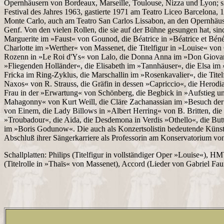
Opernhäusern von Bordeaux, Marseille, Toulouse, Nizza und Lyon; s
Festival des Jahres 1963, gastierte 1971 am Teatro Liceo Barcelona,
Monte Carlo, auch am Teatro San Carlos Lissabon, an den Opernhäus
Genf. Von den vielen Rollen, die sie auf der Bühne gesungen hat, sin
Marguerite im »Faust« von Gounod, die Béatrice in »Béatrice et Béné
Charlotte im »Werther« von Massenet, die Titelfigur in »Louise« von 
Rozenn in »Le Roi d'Ys« von Lalo, die Donna Anna im »Don Giovan
»Fliegenden Holländer«, die Elisabeth im »Tannhäuser«, die Elsa im
Fricka im Ring-Zyklus, die Marschallin im »Rosenkavalier«, die Titel
Naxos« von R. Strauss, die Gräfin in dessen »Capriccio«, die Herodi
Frau in der »Erwartung« von Schönberg, die Begbick in »Aufstieg und
Mahagonny« von Kurt Weill, die Cläre Zachanassian im »Besuch de
von Einem, die Lady Billows in »Albert Herring« von B. Britten, di
»Troubadour«, die Aida, die Desdemona in Verdis »Othello«, die Butt
im »Boris Godunow«. Die auch als Konzertsolistin bedeutende Künst
Abschluß ihrer Sängerkarriere als Professorin am Konservatorium vo
Schallplatten: Philips (Titelfigur in vollständiger Oper »Louise«), H
(Titelrolle in »Thaïs« von Massenet), Accord (Lieder von Gabriel Fau