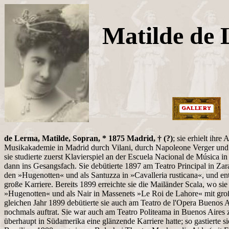
Matilde de
de Lerma, Matilde, Sopran, * 1875 Madrid, † (?)
; sie erhielt ihre
Musikakademie in Madrid durch Vilani, durch Napoleone Verger und
sie studierte zuerst Klavierspiel an der Escuela Nacional de Música 
dann ins Gesangsfach. Sie debütierte 1897 am Teatro Principal in Zar
den »Hugenotten« und als Santuzza in »Cavalleria rusticana«, und ent
große Karriere. Bereits 1899 erreichte sie die Mailänder Scala, wo sie
»Hugenotten« und als Nair in Massenets »Le Roi de Lahore« mit groß
gleichen Jahr 1899 debütierte sie auch am Teatro de l'Opera Buenos 
nochmals auftrat. Sie war auch am Teatro Politeama in Buenos Aires z
überhaupt in Südamerika eine glänzende Karriere hatte; so gastierte si