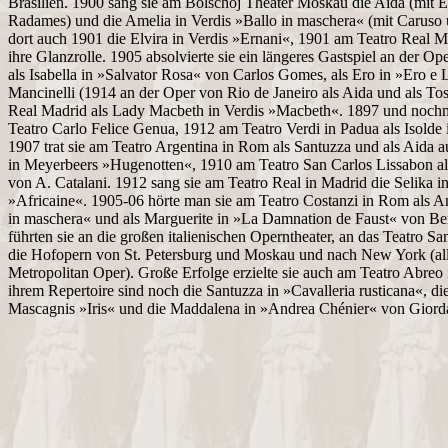
Brasilien. 1900 sang sie am Bolschoj Theater Moskau die Aida (mit E
Radames) und die Amelia in Verdis »Ballo in maschera« (mit Caruso un
dort auch 1901 die Elvira in Verdis »Ernani«, 1901 am Teatro Real M
ihre Glanzrolle. 1905 absolvierte sie ein längeres Gastspiel an der Op
als Isabella in »Salvator Rosa« von Carlos Gomes, als Ero in »Ero e
Mancinelli (1914 an der Oper von Rio de Janeiro als Aida und als To
Real Madrid als Lady Macbeth in Verdis »Macbeth«. 1897 und noch
Teatro Carlo Felice Genua, 1912 am Teatro Verdi in Padua als Isolde 
1907 trat sie am Teatro Argentina in Rom als Santuzza und als Aida a
in Meyerbeers »Hugenotten«, 1910 am Teatro San Carlos Lissabon al
von A. Catalani. 1912 sang sie am Teatro Real in Madrid die Selika 
»Africaine«. 1905-06 hörte man sie am Teatro Costanzi in Rom als Am
in maschera« und als Marguerite in »La Damnation de Faust« von Ber
führten sie an die großen italienischen Operntheater, an das Teatro Sa
die Hofopern von St. Petersburg und Moskau und nach New York (alle
Metropolitan Oper). Große Erfolge erzielte sie auch am Teatro Abreo
ihrem Repertoire sind noch die Santuzza in »Cavalleria rusticana«, die 
Mascagnis »Iris« und die Maddalena in »Andrea Chénier« von Giord