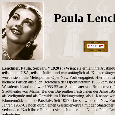
Paula Lenc
Lenchner, Paula, Sopran, * 1920 (?) Wien
; sie erhielt ihre Ausbil
teils in den USA, teils in Italien und war anfänglich als Konzertsänger
wurde sie an die Metropolitan Oper New York engagiert. Hier blieb s
kleinere Partien aus allen Bereichen der Opernliteratur. 1953 kam sie
Westdeutschland und war 1953-55 am Stadttheater von Bremen verpfl
Stadttheater von Mainz. Bei den Bayreuther Festspielen der Jahre 19
als Wellgunde und als Gerhilde im Nibelungenring, als 1. Knappe wie
Blumenmädchen im »Parsifal«. Seit 1957 lebte sie wieder in New Yor
Jahren 1957-61 noch durch einen Gastspielvertrag mit der Staatsoper 
verbunden. Nach ihrer Heirat ist sie auch unter dem Namen Paula L
aufgetreten.