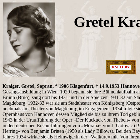
Gretel Kr
Kraiger, Gretel, Sopran, * 1906 Klagenfurt, † 14.9.1953 Hannove
Gesangsausbildung in Wien. 1929 begann sie ihre Bühnenlaufbahn a
Brünn (Brno), sang dort bis 1931 und in der Spielzeit 1931-32 am Sta
Magdeburg. 1932-33 war sie am Stadttheater von Königsberg (Ostpr
nochmals am Theater von Magdeburg im Engagement. 1934 folgte si
Opernhaus von Hannover, dessen Mitglied sie bis zu ihrem Tod geblieb
1943 in der Uraufführung der Oper »Der Kuckuck von Theben« von 
in den deutschen Erstaufführungen von »Morana« von J. Gotovac (1
Herring« von Benjamin Britten (1950 als Lady Billows). Bei den Bayr
Jahres 1934 wirkte sie als Helmwige in der »Walküre« mit. Von ihren