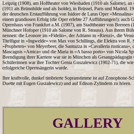
Leipzig (1908), am Hoftheater von Wiesbaden (1910 als Salome), an 
(1911 als Brünnhilde und als Isolde), in Brüssel, Paris und Madrid. 1
der deutschen Erstaufführung von Isidore de Laras Oper »Messalina« (
einem grandiosen Erfolg (die Oper erlebte 27 Aufführungen!); auch G
Opernhaus von Frankfurt a.M. (1907), am Stadttheater von Bremen (
Münchner Hofoper (1910 als Salome von R. Strauss). Aus ihrem Bühn
nennen: die Leonore im »Fidelio«, der Adriano in »Rienzi«, die Venu
Titelfigur in »Ingwelde« von Max von Schillings, die Elektra von R. S
»Propheten« von Meyerbeer, die Santuzza in »Cavalleria rusticana«, di
Mascagnis »Amica« und die Maria in »A basso porto« von Nicola Spi
Beendigung ihrer Karriere war sie in München als Gesangpädagogin tä
Schülerinnen war ihre Tochter Genia Guszalewicz (1902-71), die wie 
erfolgreiche Opernsängerin wurde.
Ihre kraftvolle, dunkel timbrierte Sopranstimme ist auf Zonophone-Scha
Duette mit Eugen Guszalewicz) und auf Edison-Zylindern zu hören.
GALLERY