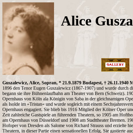
Alice Gusza
Guszalewicz, Alice, Sopran, * 21.9.1879 Budapest, † 26.11.1940
1896 den Tenor Eugen Guszalewicz (1867-1907) und wurde durch die
begann sie ihre Bühnenlaufbahn am Theater von Bern (Schweiz). 1905
Opernhaus von Köln ala Königin von Saba in der gleichnamigen Op
als Isolde im »Tristan« und wurde sogleich mit einem Sechsjahresvert
Opernhaus engagiert. Sie blieb bis 1916 Mitglied der Kölner Oper u
Zeit zahlreiche Gastspiele an führenden Theatern, so 1905 am Hofthe
am Opernhaus von Düsseldorf und 1908 am Stadttheater Bremen. 1908 
Hofoper von Dresden als Salome von Richard Strauss und erzielte hie
Theatern, in dieser Partie einen sensationellen Erfolg. Sie gastierte