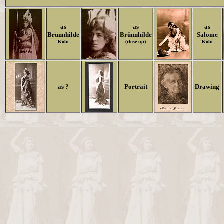
as
as
as
Brünnhilde
Brünnhilde
Salome
Köln
(close-up)
Köln
as ?
Portrait
Drawing