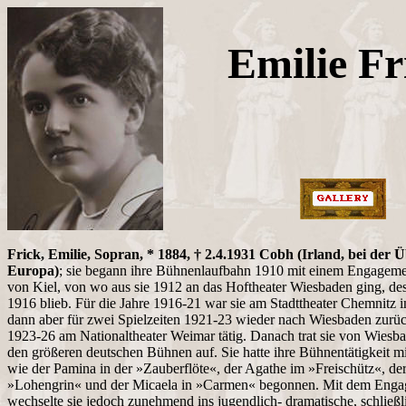
Emilie Fr
Frick, Emilie, Sopran, * 1884, † 2.4.1931 Cobh (Irland, bei der
Europa)
; sie begann ihre Bühnenlaufbahn 1910 mit einem Engageme
von Kiel, von wo aus sie 1912 an das Hoftheater Wiesbaden ging, des
1916 blieb. Für die Jahre 1916-21 war sie am Stadttheater Chemnit
dann aber für zwei Spielzeiten 1921-23 wieder nach Wiesbaden zurü
1923-26 am Nationaltheater Weimar tätig. Danach trat sie von Wiesba
den größeren deutschen Bühnen auf. Sie hatte ihre Bühnentätigkeit mi
wie der Pamina in der »Zauberflöte«, der Agathe im »Freischütz«, de
»Lohengrin« und der Micaela in »Carmen« begonnen. Mit dem Enga
wechselte sie jedoch zunehmend ins jugendlich- dramatische, schließl