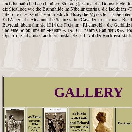
hochdramatische Fach hinüber. Sie sang jetzt u.a. die Donna Elvira 
die Sieglinde wie die Brünnhilde im Nibelungenring, die Isolde im »Tr
Titelrolle in »Ilsebill« von Friedrich Klose, die Myrtocle in »Die tot
E.d'Albert, die Aida und die Santuzza in »Cavalleria rusticana«. Bei 
Bayreuth übernahm sie 1914 die Freia im »Rheingold«, die Gerhilde 
und eine Soloblume im »Parsifal«. 1930-31 nahm sie an der USA-To
Opera, die Johanna Gadski veranstaltete, teil. Auf der Rückreise starb 
GALLERY
as Freia
as Freia
with Guth
Bayreuth
and Eckard
Portrait
1914
Bayreuth 1914
(Collection
(Collection
G&K)