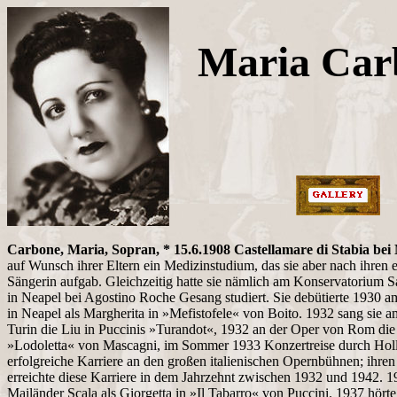
Maria Car
Carbone, Maria, Sopran, * 15.6.1908 Castellamare di Stabia bei
auf Wunsch ihrer Eltern ein Medizinstudium, das sie aber nach ihren e
Sängerin aufgab. Gleichzeitig hatte sie nämlich am Konservatorium Sa
in Neapel bei Agostino Roche Gesang studiert. Sie debütierte 1930 a
in Neapel als Margherita in »Mefistofele« von Boito. 1932 sang sie 
Turin die Liu in Puccinis »Turandot«, 1932 an der Oper von Rom die T
»Lodoletta« von Mascagni, im Sommer 1933 Konzertreise durch Hol
erfolgreiche Karriere an den großen italienischen Opernbühnen; ihr
erreichte diese Karriere in dem Jahrzehnt zwischen 1932 und 1942. 
Mailänder Scala als Giorgetta in »Il Tabarro« von Puccini. 1937 hörte