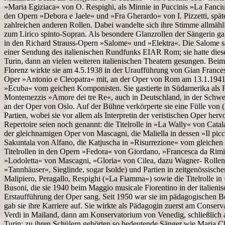
»Maria Egiziaca« von O. Respighi, als Minnie in Puccinis »La Fanciul
den Opern »Debora e Jaele« und »Fra Gherardo« von I. Pizzetti, späte
zahlreichen anderen Rollen. Dabei wandelte sich ihre Stimme allmähl
zum Lirico spinto-Sopran. Als besondere Glanzrollen der Sängerin galt
in den Richard Strauss-Opern »Salome« und »Elektra«. Die Salome sa
einer Sendung des italienischen Rundfunks EIAR Rom; sie hatte diese 
Turin, dann an vielen weiteren italienischen Theatern gesungen. Be
Florenz wirkte sie am 4.5.1938 in der Uraufführung von Gian France
Oper »Antonio e Cleopatra« mit, an der Oper von Rom am 13.1.1941 
»Ecuba« vom geichen Komponisten. Sie gastierte in Südamerika als F
Montemezzis »Amore dei tre Re«, auch in Deutschland, in der Schwei
an der Oper von Oslo. Auf der Bühne verkörperte sie eine Fülle von 
Partien, wobei sie vor allem als Interpretin der veristischen Oper herv
Repertoire seien noch genannt: die Titelrolle in »La Wally« von Catala
der gleichnamigen Oper von Mascagni, die Maliella in dessen »Il picc
Sakuntala von Alfano, die Katjuscha in »Risurrezione« vom gleichen
Titelrollen in den Opern »Fedora« von Giordano, »Francesca da Rim
»Lodoletta« von Mascagni, »Gloria« von Cilea, dazu Wagner- Rollen 
»Tannhäuser«, Sieglinde, sogar Isolde) und Partien in zeitgenössisch
Malipiero, Peragallo, Respighi (»La Fiamma«) sowie die Titelrolle in
Busoni, die sie 1940 beim Maggio musicale Fiorentino in der italieni
Erstaufführung der Oper sang. Seit 1950 war sie im pädagogischen Be
gab sie ihre Karriere auf. Sie wirkte als Pädagogin zuerst am Conser
Verdi in Mailand, dann am Konservatorium von Venedig, schließlich a
Turin; zu ihren Schülern gehörten so bedeutende Sänger wie Maria C