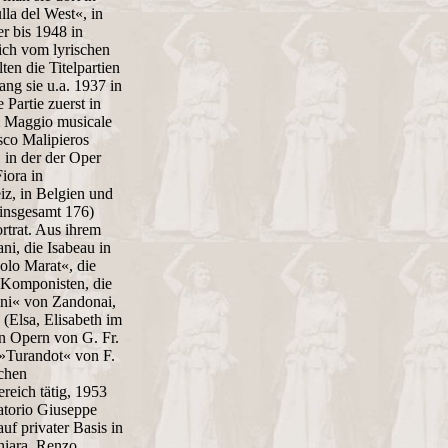
la del West«, in
r bis 1948 in
ich vom lyrischen
en die Titelpartien
ng sie u.a. 1937 in
Partie zuerst in
im Maggio musicale
sco Malipieros
in der der Oper
iora in
z, in Belgien und
(insgesamt 176)
ortrat. Aus ihrem
ni, die Isabeau in
olo Marat«, die
 Komponisten, die
ini« von Zandonai,
(Elsa, Elisabeth im
en Opern von G. Fr.
 »Turandot« von F.
schen
reich tätig, 1953
vatorio Giuseppe
uf privater Basis in
hiara, Renzo