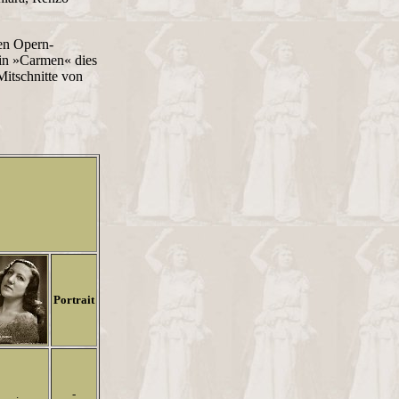
gen Opern-
in »Carmen« dies
Mitschnitte von
Portrait
.
-