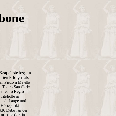
bone
 Neapel
; sie begann
rsten Erfolgen als
n Pietro a Majella
m Teatro San Carlo
am Teatro Regio
itelrolle in
land. Lange und
en Höhepunkt
1936 Debüt an der
 man sie dort in