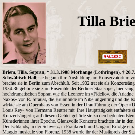
Tilla Bri
Briem, Tilla, Sopran, * 31.3.1908 Morhange (Lothringen), † 20.7
Schwäbisch Hall
; sie begann ihre Ausbildung am Konservatorium 
brachte sie in Berlin zum Abschluß. Seit 1932 trat sie als Konzertsän
1934-36 gehörte sie zum Ensemble der Berliner Staatsoper; hier sang s
hochdramatischen Sopran wie die Leonore im »Fidelio«, die Ariadne 
Naxos« von R. Strauss, die Brünnhilde im Nibelungenring und die Is
wirkte sie am Opernhaus von Essen in der Uraufführung der Oper »
Louis Rey« von Hermann Reutter mit. Ihre Haupttätigkeit entfaltete si
Konzertsängerin; auf diesem Gebiet gehörte sie zu den bedeutendsten
Künstlerinnen ihrer Epoche. Glanzvolle Konzerte brachten ihr in den
Deutschlands, in der Schweiz, in Frankreich und Ungarn Erfolge ein. S
Maggio musicale von Florenz. 1938 wurde ihr der Musikpreis der Stad