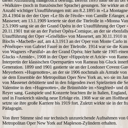
dieser Aufführung maßgeblich beteiligt. Bereits 1893 hatte sie an de
»Walküre« (noch in französischer Sprache) gesungen. Sie wirkte an 
Anzahl wichtiger Uraufführungen mit: am 8.2.1895 in »La Montagn
20.4.1904 in der der Oper »Le fils de l'étoile« von Camille Erlanger
Massenet; am 13.1.1909 kreierte sie dort die Titelrolle in »Monna Va
2.5.1909 sang sie an der Grand Opéra in der Uraufführung der Ope
20.11.1901 trat sie an der Pariser Opéra-Comique, an der sie ebenfalls 
Uraufführung der Oper »Grisélidis« von Massenet, am 30.11.1910 in
Blochs »Macbeth« auf, am 4.3.1913 an der Oper von Monte Carlo in
»Pénélope« von Gabriel Fauré in der Titelrolle. 1914 war sie die Kund
von Wagners »Parsifal« an der Grand Opéra; hier hatte sie 1905 einen 
Glucks »Armide«, 1908 in der Oper »Hippolyte et Aricie« von Rameau
Interpretin der klassischen Opernpartien von Rameau bis Gluck innerh
Generation. 1899 und 1901 gastierte sie an der Londoner Covent Gard
Meyerbeers »Hugenotten«, an der sie 1906 nochmals als Armide von 
sie dem Ensemble der Metropolitan Oper New York an, wo sie im Ja
von Massenet debütierte und in den folgenden zwei Spielzeiten die Se
Valentine in den »Hugenotten«, die Brünnhilde im »Siegfried« und di
Reyer sang. Gastspiele und Konzerte brachten ihr in Italien, England
und in Frankreich ständig neue Erfolge ein. 1908 war sie am Hofthea
setzte sie ihre große Karriere bis 1919 fort. Zuletzt wirkte sie in der 
Pädagogin.
Von ihrer Stimme sind nur technisch unzureichende Aufnahmen von 
Metropolitan Oper New York auf Mapleson-Zylindern erhalten.