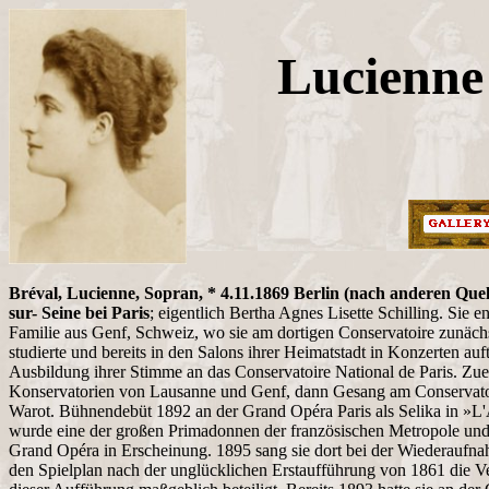
Lucienne
Bréval, Lucienne, Sopran, * 4.11.1869 Berlin (nach anderen Quell
sur- Seine bei Paris
; eigentlich Bertha Agnes Lisette Schilling. Sie 
Familie aus Genf, Schweiz, wo sie am dortigen Conservatoire zunäch
studierte und bereits in den Salons ihrer Heimatstadt in Konzerten auft
Ausbildung ihrer Stimme an das Conservatoire National de Paris. Zuers
Konservatorien von Lausanne und Genf, dann Gesang am Conservatoir
Warot. Bühnendebüt 1892 an der Grand Opéra Paris als Selika in »L'
wurde eine der großen Primadonnen der französischen Metropole und t
Grand Opéra in Erscheinung. 1895 sang sie dort bei der Wiederauf
den Spielplan nach der unglücklichen Erstaufführung von 1861 die 