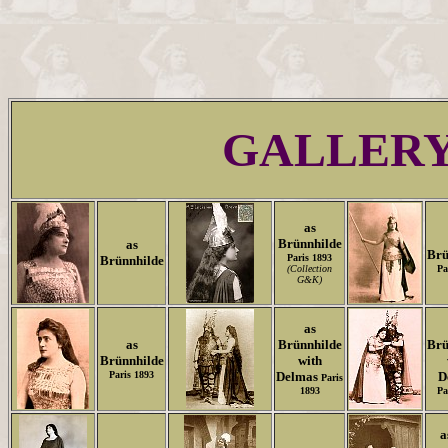
GALLER
as
Brünnhilde
as
Brü
Paris 1893
Brünnhilde
(Collection
Pa
G&K)
as
as
Brünnhilde
Brü
Brünnhilde
with
Paris 1893
Delmas
D
Paris
1893
Pa
a