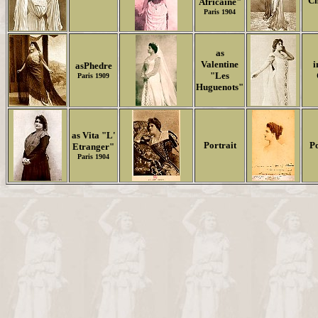
C
Africaine"
Paris 1904
as
Valentine
i
asPhedre
"Les
Paris 1909
Huguenots"
as Vita "L'
Portrait
Po
Etranger"
Paris 1904