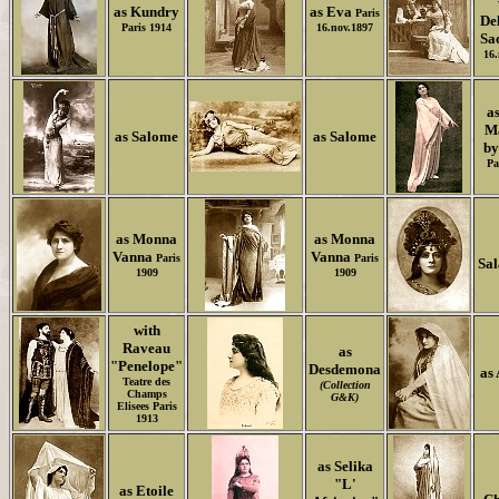
as Kundry
as Eva
Paris
De
Paris 1914
16.nov.1897
Sa
16.
a
M
as Salome
as Salome
by
Pa
as Monna
as Monna
Vanna
Vanna
Paris
Paris
Sa
1909
1909
with
Raveau
as
"Penelope"
Desdemona
as
Teatre des
(Collection
Champs
G&K)
Elisees Paris
1913
as Selika
"L'
as Etoile