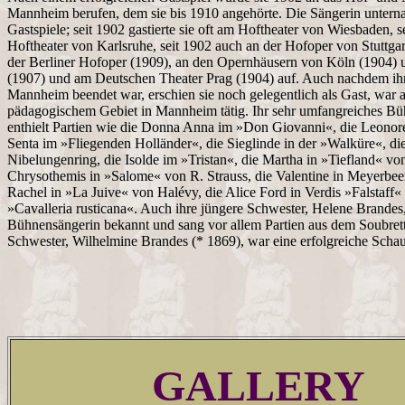
Mannheim berufen, dem sie bis 1910 angehörte. Die Sängerin untern
Gastspiele; seit 1902 gastierte sie oft am Hoftheater von Wiesbaden, 
Hoftheater von Karlsruhe, seit 1902 auch an der Hofoper von Stuttgart.
der Berliner Hofoper (1909), an den Opernhäusern von Köln (1904) 
(1907) und am Deutschen Theater Prag (1904) auf. Auch nachdem ih
Mannheim beendet war, erschien sie noch gelegentlich als Gast, war 
pädagogischem Gebiet in Mannheim tätig. Ihr sehr umfangreiches Bü
enthielt Partien wie die Donna Anna im »Don Giovanni«, die Leonore
Senta im »Fliegenden Holländer«, die Sieglinde in der »Walküre«, di
Nibelungenring, die Isolde im »Tristan«, die Martha in »Tiefland« von
Chrysothemis in »Salome« von R. Strauss, die Valentine in Meyerbee
Rachel in »La Juive« von Halévy, die Alice Ford in Verdis »Falstaff«
»Cavalleria rusticana«. Auch ihre jüngere Schwester, Helene Brandes
Bühnensängerin bekannt und sang vor allem Partien aus dem Soubrett
Schwester, Wilhelmine Brandes (* 1869), war eine erfolgreiche Schau
GALLERY