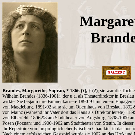
Margare
Brande
Brandes, Margarethe, Sopran, * 1866 (?), † (?)
; sie war die Tocht
Wilhelm Brandes (1836-1901), der u.a. als Theaterdirektor in Breslau
wirkte. Sie begann ihre Bühnenkarriere 1890-91 mit einem Engageme
von Magdeburg. 1891-92 sang sie am Opernhaus von Breslau, 1892-9
von Mainz (während ihr Vater dort das Haus als Direktor leitete), 189
von Elberfeld, 1896-98 am Stadttheater von Augsburg, 1898-1900 am
Posen (Poznan) und 1900-1902 am Stadttheater von Stettin. In dieser 
ihr Repertoire vom ursprünglich eher lyrischen Charakter in das hoch
Nach einem erfolgreichen Gastspiel wurde sie 1902 an das Hof- und 