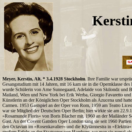
Kerst
Meyer, Kerstin, Alt, * 3.4.1928 Stockholm
. Ihre Familie war ursprü
Gesangstudium mit 14 Jahren, mit 16 kam sie in die Opernklasse de
wurde Schülerin von Arne Sunnegaard, Adelaide von Skilondz und Bri
Mailand, Wien und New York bei Erik Werba, Giorgio Favaretto und 
Künstlerin an der Königlichen Oper Stockholm als Azucena und hatte 
Carmen. 1953 Gastspiel an der Oper von Rom, 1959 am Teatro Liceo
war sie Mitglied der Deutschen Oper Berlin; hier wirkte sie am 22.9
»Rosamunde Floris« von Boris Blacher mit. 1960 an der Mailänder Sc
Gast. An der Covent Gatrden Oper London sang sie seit 1960 Partien
den Octavian im »Rosenkavalier« und die Klytämnestra in »Elekttra« v
großem Erfolg an der Staatsoper von Hamburg, wo man sie zumal al