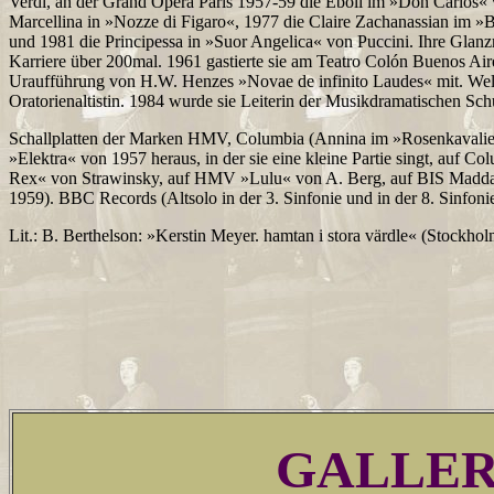
Verdi, an der Grand Opéra Paris 1957-59 die Eboli im »Don Carlos« 
Marcellina in »Nozze di Figaro«, 1977 die Claire Zachanassian im 
und 1981 die Principessa in »Suor Angelica« von Puccini. Ihre Glanzr
Karriere über 200mal. 1961 gastierte sie am Teatro Colón Buenos Aire
Uraufführung von H.W. Henzes »Novae de infinito Laudes« mit. Wel
Oratorienaltistin. 1984 wurde sie Leiterin der Musikdramatischen Sc
Schallplatten der Marken HMV, Columbia (Annina im »Rosenkavalier«
»Elektra« von 1957 heraus, in der sie eine kleine Partie singt, auf
Rex« von Strawinsky, auf HMV »Lulu« von A. Berg, auf BIS Maddal
1959). BBC Records (Altsolo in der 3. Sinfonie und in der 8. Sinfoni
Lit.: B. Berthelson: »Kerstin Meyer. hamtan i stora värdle« (Stockhol
GALLE