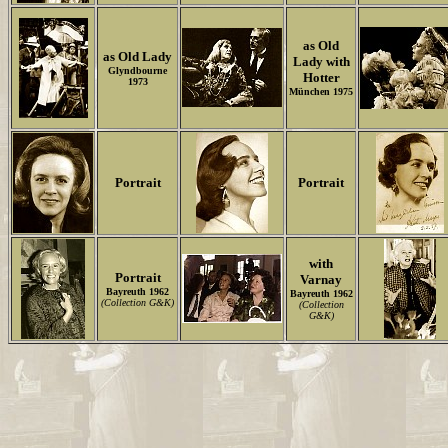
as Old
as Old Lady
Lady with
Glyndbourne
Hotter
1973
München 1975
Portrait
Portrait
with
Portrait
Varnay
Bayreuth 1962
Bayreuth 1962
(Collection G&K)
(Collection
G&K)