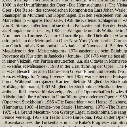
1966 in der Uraufführung der Oper »Die Heimsuchung« (»The Visitati
Oper »Die Reise« des schwedischen Komponisten Lars Johan Werle mi
Staatsoper, in München und Kopenhagen. Bei den Festspielen von Sa
Marcellina in »Figaros Hochzeit«, 1958 die Kartenaufschlägerin in »A
von R. Strauss, außerdem trat sie dort in Konzerten auf. Bei den Fes
als Brangäne im »Tristan«, 1965 als Wellgunde und als Waltraute im 
Nordamerika-Tournee. Als ihre Glanzrolle galt die Titelrolle in »Car
erfolgreich an der Metropolitan Oper New York (Antrittsrolle: Carmen
von Gluck und als Komponist in »Ariadne auf Naxos« auf. Bei den Sa
Magdalene in den »Meistersingern«. 1974 gastierte sie beim Edinburg
Provence als Küsterim in Janáceks »Jenufa«. 1961-76 war sie fast all
in einer Vielzahl von Partien anzutreffen, u.a. als Ottavia in Montev
in »Pelléas et Mélisande«, 1970 in der Uraufführung der Oper »The
in »Der Besuch der alten Dame« von G. von Einem und bereits 1961 
Henzes »Elegy for Young Lovers«. Seit 1957 war sie bei den Festspi
hören. Während ihrer ganzen Karriere blieb sie Mitglied der Stockh
Hofsängerin ernannt, 1963 Mitglied der Stockholmer Musikakademie, 
artibus«. Ihr Interesse für das zeitgenössische Opernschaffen bewies d
Altistin durch ihr Auftreten in Uraufführungen moderner Opern: 1959 
(Oper von Stockholm), 1966 »Die Bassariden« von Henze (Salzburg
(Hamburg), 1968 »Hamlet« von Searle (Hamburg), 1970 »The Risin
1975 »Le Grand Macabre« von György Ligeti (Stockholm). Sie sang
Fenice Venedig, 1957 am Teatro Liceo Barcelona, 1962 an der Oper 
»Rosenkavalier«, die Türkenbaba in »The Rake's Progress« von Stra