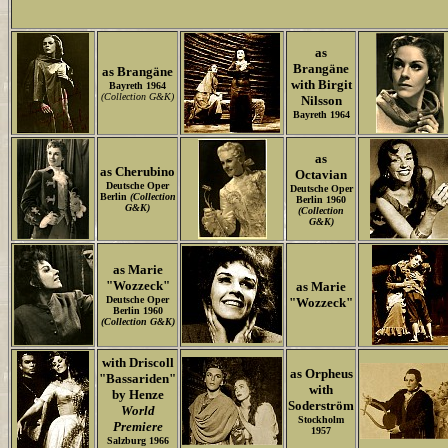
as
Brangäne
as Brangäne
with Birgit
Bayreth 1964
(Collection G&K)
Nilsson
Bayreth 1964
as
as Cherubino
Octavian
Deutsche Oper
Deutsche Oper
Berlin
(Collection
Berlin 1960
G&K)
(Collection
G&K)
as Marie
"Wozzeck"
as Marie
Deutsche Oper
"Wozzeck"
Berlin 1960
(Collection G&K)
with Driscoll
as Orpheus
"Bassariden"
with
by Henze
Soderström
World
Stockholm
Premiere
1957
Salzburg 1966