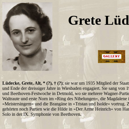
Grete Lüd
Lüdecke, Grete, Alt, * (?), † (?)
; sie war um 1935 Mitglied der Staa
und Ende der dreissiger Jahre in Wiesbaden engagiert. Sie sang von 
und Beethoven-Festwoche in Detmold, wo sie mehrere Wagner-Partie
Waltraute und erste Norn im »Ring des Nibelungen«, die Magdalene 
»Meistersingern« und die Brangäne in »Tristan und Isolde« vortrug. 
gehörten noch Partien wie die Hilde in »Der Arme Heinrich« von Hans
Solo in der IX. Symphonie von Beethoven.