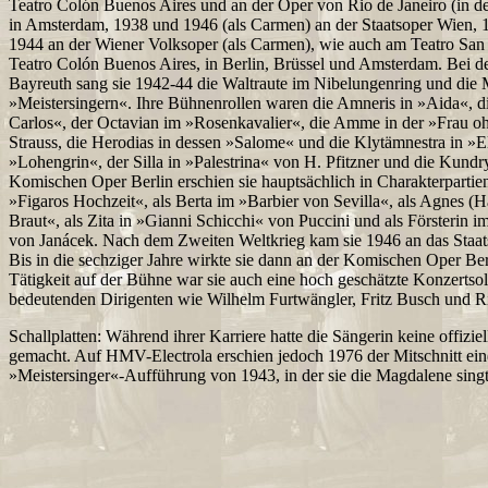
Teatro Colón Buenos Aires und an der Oper von Rio de Janeiro (in d
in Amsterdam, 1938 und 1946 (als Carmen) an der Staatsoper Wien, 1
1944 an der Wiener Volksoper (als Carmen), wie auch am Teatro San
Teatro Colón Buenos Aires, in Berlin, Brüssel und Amsterdam. Bei d
Bayreuth sang sie 1942-44 die Waltraute im Nibelungenring und die
»Meistersingern«. Ihre Bühnenrollen waren die Amneris in »Aida«, d
Carlos«, der Octavian im »Rosenkavalier«, die Amme in der »Frau o
Strauss, die Herodias in dessen »Salome« und die Klytämnestra in »El
»Lohengrin«, der Silla in »Palestrina« von H. Pfitzner und die Kundr
Komischen Oper Berlin erschien sie hauptsächlich in Charakterpartien
»Figaros Hochzeit«, als Berta im »Barbier von Sevilla«, als Agnes (H
Braut«, als Zita in »Gianni Schicchi« von Puccini und als Försterin 
von Janácek. Nach dem Zweiten Weltkrieg kam sie 1946 an das Staat
Bis in die sechziger Jahre wirkte sie dann an der Komischen Oper Ber
Tätigkeit auf der Bühne war sie auch eine hoch geschätzte Konzertsoli
bedeutenden Dirigenten wie Wilhelm Furtwängler, Fritz Busch und Ric
Schallplatten: Während ihrer Karriere hatte die Sängerin keine offiz
gemacht. Auf HMV-Electrola erschien jedoch 1976 der Mitschnitt ein
»Meistersinger«-Aufführung von 1943, in der sie die Magdalene singt