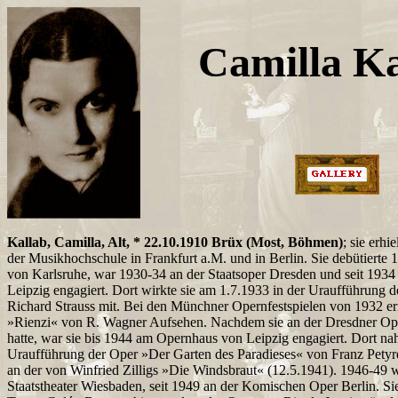
Camilla Ka
Kallab, Camilla, Alt, * 22.10.1910 Brüx (Most, Böhmen)
; sie erhi
der Musikhochschule in Frankfurt a.M. und in Berlin. Sie debütierte 
von Karlsruhe, war 1930-34 an der Staatsoper Dresden und seit 193
Leipzig engagiert. Dort wirkte sie am 1.7.1933 in der Uraufführung 
Richard Strauss mit. Bei den Münchner Opernfestspielen von 1932 err
»Rienzi« von R. Wagner Aufsehen. Nachdem sie an der Dresdner Ope
hatte, war sie bis 1944 am Opernhaus von Leipzig engagiert. Dort na
Uraufführung der Oper »Der Garten des Paradieses« von Franz Petyrek
an der von Winfried Zilligs »Die Windsbraut« (12.5.1941). 1946-49 w
Staatstheater Wiesbaden, seit 1949 an der Komischen Oper Berlin. Sie