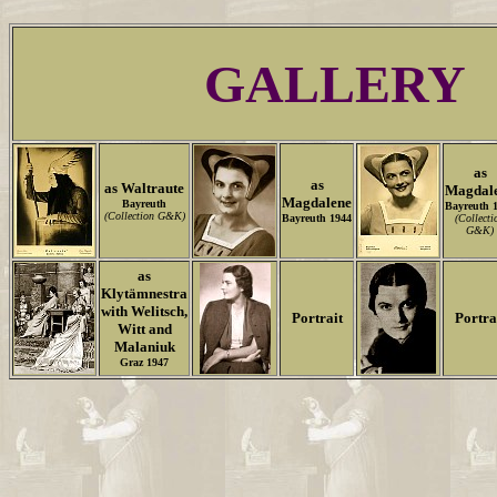
GALLERY
as
as
as Waltraute
Magdal
Magdalene
Bayreuth
Bayreuth 
(Collection G&K)
Bayreuth 1944
(Collecti
G&K)
as
Klytämnestra
with Welitsch,
Portrait
Portra
Witt and
Malaniuk
Graz 1947