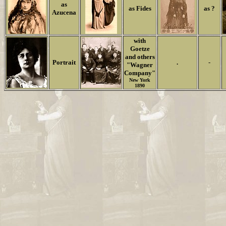
as
as Fides
as ?
Azucena
with
Goetze
and others
Portrait
.
-
"Wagner
Company"
New York
1890