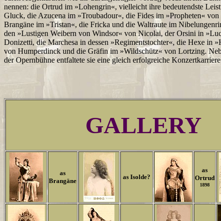
nennen: die Ortrud im »Lohengrin«, vielleicht ihre bedeutendste Lei
Gluck, die Azucena im »Troubadour«, die Fides im »Propheten« von 
Brangäne im »Tristan«, die Fricka und die Waltraute im Nibelungenri
den »Lustigen Weibern von Windsor« von Nicolai, der Orsini in »Lu
Donizetti, die Marchesa in dessen »Regimentstochter«, die Hexe in »
von Humperdinck und die Gräfin im »Wildschütz« von Lortzing. Ne
der Opernbühne entfaltete sie eine gleich erfolgreiche Konzertkarriere
GALLERY
as
as
as Isolde?
Ortrud
Brangäne
1898