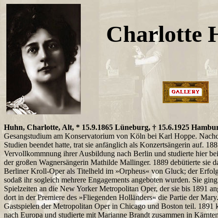
Charlotte
Huhn, Charlotte, Alt, * 15.9.1865 Lüneburg, † 15.6.1925 Hambu
Gesangstudium am Konservatorium von Köln bei Karl Hoppe. Nachd
Studien beendet hatte, trat sie anfänglich als Konzertsängerin auf. 188
Vervollkommnung ihrer Ausbildung nach Berlin und studierte hier bei
der großen Wagnersängerin Mathilde Mallinger. 1889 debütierte sie 
Berliner Kroll-Oper als Titelheld im »Orpheus« von Gluck; der Erfol
sodaß ihr sogleich mehrere Engagements angeboten wurden. Sie ging 
Spielzeiten an die New Yorker Metropolitan Oper, der sie bis 1891 an
dort in der Premiere des »Fliegenden Holländers« die Partie der Mar
Gastspielen der Metropolitan Oper in Chicago und Boston teil. 1891
nach Europa und studierte mit Marianne Brandt zusammen in Kärnte