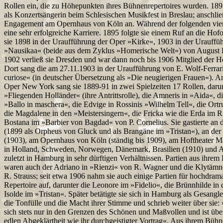
Rollen ein, die zu Höhepunkten ihres Bühnenrepertoires wurden. 18
als Konzertsängerin beim Schlesischen Musikfest in Breslau; anschli
Engagement am Opernhaus von Köln an. Während der folgenden vier J
eine sehr erfolgreiche Karriere. 1895 folgte sie einem Ruf an die Ho
sie 1898 in der Uraufführung der Oper »Kirke«, 1903 in der Urauffü
»Nausikaa« (beide aus dem Zyklus »Homerische Welt«) von August B
1902 verließ sie Dresden und war dann noch bis 1906 Mitglied der 
Dort sang die am 27.11.1903 in der Uraufführung von E. Wolf-Ferra
curiose« (in deutscher Übersetzung als »Die neugierigen Frauen«). A
Oper New York sang sie 1889-91 in zwei Spielzeiten 17 Rollen, daru
»Fliegenden Holländer« (ihre Antrittsrolle), die Amneris in »Aida«, di
»Ballo in maschera«, die Edvige in Rossinis »Wilhelm Tell«, die Ort
die Magdalene in den »Meistersingern«, die Fricka wie die Erda im 
Bostana im »Barbier von Bagdad« von P. Cornelius. Sie gastierte an
(1899 als Orpheus von Gluck und als Brangäne im »Tristan«), an der
(1903), am Opernhaus von Köln (ständig bis 1909), am Hoftheater 
in Holland, Schweden, Norwegen, Dänemark, Brasilien (1910) und Ar
zuletzt in Hamburg in sehr dürftigen Verhältnissen. Partien aus ihrem
waren auch der Adriano in »Rienzi« von R. Wagner und die Klytämne
R. Strauss; seit etwa 1906 nahm sie auch einige Partien für hochdrama
Repertoire auf, darunter die Leonore im »Fidelio«, die Brünnhilde in
Isolde im »Tristan«. Später betätigte sie sich in Hamburg als Gesang
die Tonfülle und die Macht ihrer Stimme und schrieb weiter über sie:
sich stets nur in den Grenzen des Schönen und Maßvollen und ist über
edlen Abgeklärtheit wie ihr durchgeistigter Vortrag«. Aus ihrem Bühn