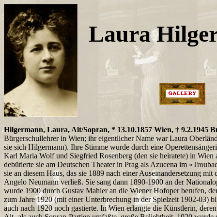
Laura Hilg
Hilgermann, Laura, Alt/Sopran, * 13.10.1857 Wien, † 9.2.1945 
Bürgerschullehrer in Wien; ihr eigentlicher Name war Laura Oberländ
sie sich Hilgermann). Ihre Stimme wurde durch eine Operettensänger
Karl Maria Wolf und Siegfried Rosenberg (den sie heiratete) in Wien 
debütierte sie am Deutschen Theater in Prag als Azucena im »Trouba
sie an diesem Haus, das sie 1889 nach einer Auseinandersetzung mit
Angelo Neumann verließ. Sie sang dann 1890-1900 an der Nationalo
wurde 1900 durch Gustav Mahler an die Wiener Hofoper berufen, dere
zum Jahre 1920 (mit einer Unterbrechung in der Spielzeit 1902-03) bli
auch nach 1920 noch gastierte. In Wien erlangte die Künstlerin, dere
Alt- als auch Sopran-Partien umfaßte, große Beliebtheit. 1920 wurde