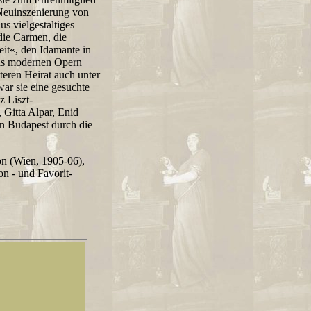
 Neuinszenierung von
us vielgestaltiges
die Carmen, die
it«, den Idamante in
ls modernen Opern
teren Heirat auch unter
r sie eine gesuchte
z Liszt-
 Gitta Alpar, Enid
n Budapest durch die
on (Wien, 1905-06),
 - und Favorit-