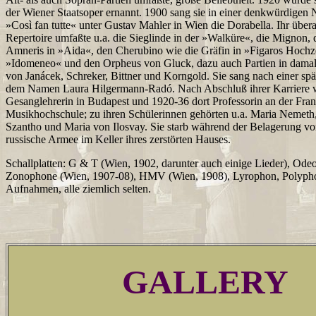
der Wiener Staatsoper ernannt. 1900 sang sie in einer denkwürdigen
»Così fan tutte« unter Gustav Mahler in Wien die Dorabella. Ihr übera
Repertoire umfaßte u.a. die Sieglinde in der »Walküre«, die Mignon, 
Amneris in »Aida«, den Cherubino wie die Gräfin in »Figaros Hochze
»Idomeneo« und den Orpheus von Gluck, dazu auch Partien in dama
von Janácek, Schreker, Bittner und Korngold. Sie sang nach einer spä
dem Namen Laura Hilgermann-Radó. Nach Abschluß ihrer Karriere wa
Gesanglehrerin in Budapest und 1920-36 dort Professorin an der Fran
Musikhochschule; zu ihren Schülerinnen gehörten u.a. Maria Nemeth,
Szantho und Maria von Ilosvay. Sie starb während der Belagerung vo
russische Armee im Keller ihres zerstörten Hauses.
Schallplatten: G & T (Wien, 1902, darunter auch einige Lieder), Ode
Zonophone (Wien, 1907-08), HMV (Wien, 1908), Lyrophon, Polyphon
Aufnahmen, alle ziemlich selten.
GALLERY