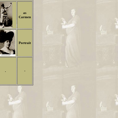
as
Carmen
Portrait
.
-