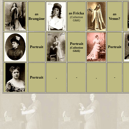
as Fricka
as
as
(Collection
Brangäne
Venus?
G&K)
Portrait
Portrait
Portrait
(Collection
G&K)
Portrait
.
-
.
-