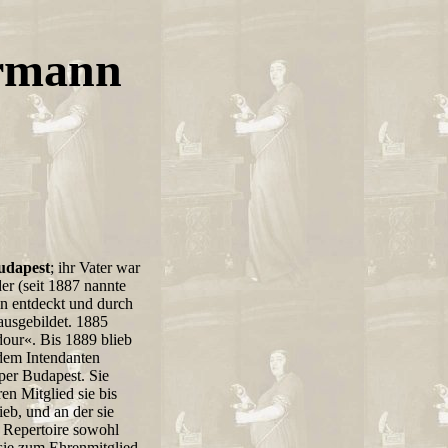
ermann
Budapest
; ihr Vater war
er (seit 1887 nannte
in entdeckt und durch
ausgebildet. 1885
dour«. Bis 1889 blieb
 dem Intendanten
per Budapest. Sie
n Mitglied sie bis
eb, und an der sie
n Repertoire sowohl
 sie zum Ehrenmitglied