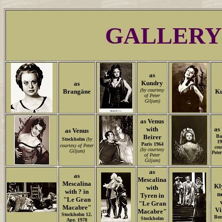
GALLERY
as
Kundry
as
(by courtesy
Brangäne
K
of Peter
Giljum)
as Venus
with
as
as Venus
Beirer
Ba
Stockholm
(by
1
Paris 1964
courtesy of Peter
cou
(by courtesy
Giljum)
Pete
of Peter
Giljum)
as
as
Mescalina
Mescalina
Kl
with
with ? in
n
Tyren in
"Le Gran
"Le Gran
Macabre"
Vi
Macabre"
Stockholm 12.
Bon
Stockholm
Apr. 1978