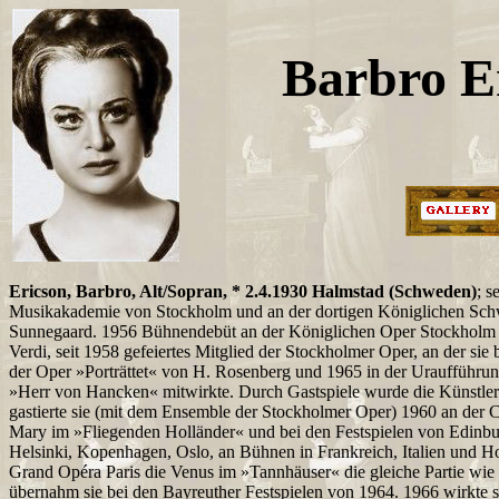
Barbro E
Ericson, Barbro, Alt/Sopran, * 2.4.1930 Halmstad (Schweden)
; s
Musikakademie von Stockholm und an der dortigen Königlichen Sch
Sunnegaard. 1956 Bühnendebüt an der Königlichen Oper Stockholm 
Verdi, seit 1958 gefeiertes Mitglied der Stockholmer Oper, an der sie
der Oper »Porträttet« von H. Rosenberg und 1965 in der Uraufführ
»Herr von Hancken« mitwirkte. Durch Gastspiele wurde die Künstleri
gastierte sie (mit dem Ensemble der Stockholmer Oper) 1960 an der
Mary im »Fliegenden Holländer« und bei den Festspielen von Edinbu
Helsinki, Kopenhagen, Oslo, an Bühnen in Frankreich, Italien und Ho
Grand Opéra Paris die Venus im »Tannhäuser« die gleiche Partie wie
übernahm sie bei den Bayreuther Festspielen von 1964. 1966 wirkte s