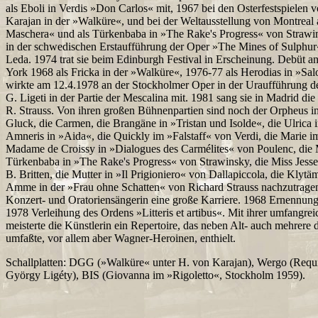
als Eboli in Verdis »Don Carlos« mit, 1967 bei den Osterfestspielen 
Karajan in der »Walküre«, und bei der Weltausstellung von Montreal a
Maschera« und als Türkenbaba in »The Rake's Progress« von Strawin
in der schwedischen Erstaufführung der Oper »The Mines of Sulphur«
Leda. 1974 trat sie beim Edinburgh Festival in Erscheinung. Debüt 
York 1968 als Fricka in der »Walküre«, 1976-77 als Herodias in »Salo
wirkte am 12.4.1978 an der Stockholmer Oper in der Uraufführung 
G. Ligeti in der Partie der Mescalina mit. 1981 sang sie in Madrid di
R. Strauss. Von ihren großen Bühnenpartien sind noch der Orpheus i
Gluck, die Carmen, die Brangäne in »Tristan und Isolde«, die Ulrica 
Amneris in »Aida«, die Quickly im »Falstaff« von Verdi, die Marie 
Madame de Croissy in »Dialogues des Carmélites« von Poulenc, die
Türkenbaba in »The Rake's Progress« von Strawinsky, die Miss Jesse
B. Britten, die Mutter in »Il Prigioniero« von Dallapiccola, die Klytä
Amme in der »Frau ohne Schatten« von Richard Strauss nachzutragen.
Konzert- und Oratoriensängerin eine große Karriere. 1968 Ernennun
1978 Verleihung des Ordens »Litteris et artibus«. Mit ihrer umfangre
meisterte die Künstlerin ein Repertoire, das neben Alt- auch mehrere
umfaßte, vor allem aber Wagner-Heroinen, enthielt.
Schallplatten: DGG (»Walküre« unter H. von Karajan), Wergo (Req
György Ligéty), BIS (Giovanna im »Rigoletto«, Stockholm 1959).