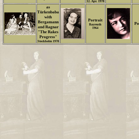
12. Apr. 1978
as
Türkenbaba
with
Portrait
Bergamann
Po
Bayreuth
and Ragnar
1964
"The Rakes
Progress"
Stockholm 1978