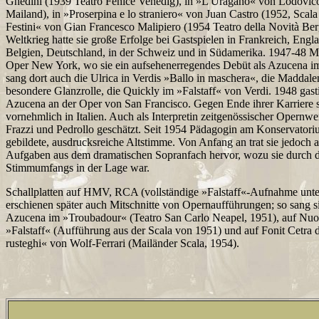
Ghedini (1939 Teatro Fenice Venedig), in »L'Uragano« von Lodovic
Mailand), in »Proserpina e lo straniero« von Juan Castro (1952, Scala
Festini« von Gian Francesco Malipiero (1954 Teatro della Novità B
Weltkrieg hatte sie große Erfolge bei Gastspielen in Frankreich, Engl
Belgien, Deutschland, in der Schweiz und in Südamerika. 1947-48 Mi
Oper New York, wo sie ein aufsehenerregendes Debüt als Azucena im
sang dort auch die Ulrica in Verdis »Ballo in maschera«, die Maddale
besondere Glanzrolle, die Quickly im »Falstaff« von Verdi. 1948 gasti
Azucena an der Oper von San Francisco. Gegen Ende ihrer Karriere s
vornehmlich in Italien. Auch als Interpretin zeitgenössischer Opernw
Frazzi und Pedrollo geschätzt. Seit 1954 Pädagogin am Konservator
gebildete, ausdrucksreiche Altstimme. Von Anfang an trat sie jedoch a
Aufgaben aus dem dramatischen Sopranfach hervor, wozu sie durch d
Stimmumfangs in der Lage war.
Schallplatten auf HMV, RCA (vollständige »Falstaff«-Aufnahme unter
erschienen später auch Mitschnitte von Opernaufführungen; so sang s
Azucena im »Troubadour« (Teatro San Carlo Neapel, 1951), auf Nuo
»Falstaff« (Aufführung aus der Scala von 1951) und auf Fonit Cetra d
rusteghi« von Wolf-Ferrari (Mailänder Scala, 1954).