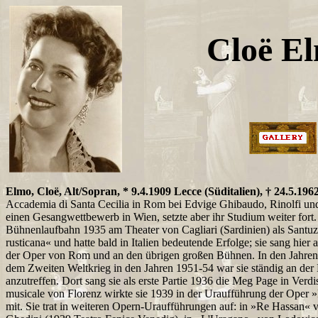
Cloë E
Elmo, Cloë, Alt/Sopran, * 9.4.1909 Lecce (Süditalien), † 24.5.19
Accademia di Santa Cecilia in Rom bei Edvige Ghibaudo, Rinolfi un
einen Gesangwettbewerb in Wien, setzte aber ihr Studium weiter fort.
Bühnenlaufbahn 1935 am Theater von Cagliari (Sardinien) als Santuz
rusticana« und hatte bald in Italien bedeutende Erfolge; sie sang hier 
der Oper von Rom und an den übrigen großen Bühnen. In den Jahre
dem Zweiten Weltkrieg in den Jahren 1951-54 war sie ständig an der
anzutreffen. Dort sang sie als erste Partie 1936 die Meg Page in Verd
musicale von Florenz wirkte sie 1939 in der Uraufführung der Oper 
mit. Sie trat in weiteren Opern-Uraufführungen auf: in »Re Hassan« 