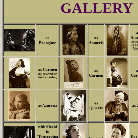
GALLERY
a
Amn
as
as
(by co
Brangäne
Amneris
of Ch
Mint
as Carmen
as
a
(by courtesy of
Carmen
Car
Andrea Suhm)
as
as Azucena
as 
Quickly
with Picchi
in
"Proserpina
Port