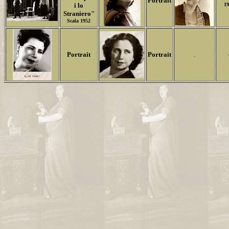
Portrait
i lo
19
Straniero"
Scala 1952
Portrait
Portrait
.