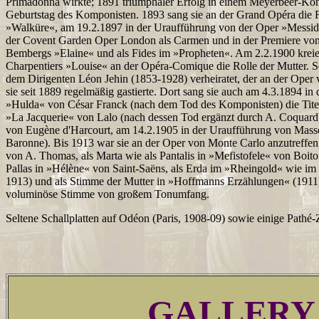
Primadonna wirkte; 1891 triumphaler Erfolg in einem Meyerbeer-Konz
Geburtstag des Komponisten. 1893 sang sie an der Grand Opéra die Fr
»Walküre«, am 19.2.1897 in der Uraufführung von der Oper »Messid
der Covent Garden Oper London als Carmen und in der Premiere vo
Bembergs »Elaine« und als Fides im »Propheten«. Am 2.2.1900 kreier
Charpentiers »Louise« an der Opéra-Comique die Rolle der Mutter. Se
dem Dirigenten Léon Jehin (1853-1928) verheiratet, der an der Oper 
sie seit 1889 regelmäßig gastierte. Dort sang sie auch am 4.3.1894 i
»Hulda« von César Franck (nach dem Tod des Komponisten) die Titel
»La Jacquerie« von Lalo (nach dessen Tod ergänzt durch A. Coquard
von Eugène d'Harcourt, am 14.2.1905 in der Uraufführung von Mass
Baronne). Bis 1913 war sie an der Oper von Monte Carlo anzutreffen
von A. Thomas, als Marta wie als Pantalis in »Mefistofele« von Boito 
Pallas in »Hélène« von Saint-Saëns, als Erda im »Rheingold« wie im
1913) und als Stimme der Mutter in »Hoffmanns Erzählungen« (1911)
voluminöse Stimme von großem Tonumfang.
Seltene Schallplatten auf Odéon (Paris, 1908-09) sowie einige Pathé-
GALLERY