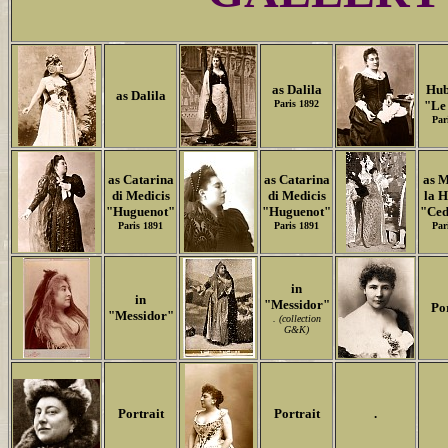
as Dalila
Hub
as Dalila
Paris 1892
"Le
Par
as Catarina
as Catarina
as M
di Medicis
di Medicis
la H
"Huguenot"
"Huguenot"
"Ced
Paris 1891
Paris 1891
Par
in
in
"Messidor"
Po
"Messidor"
. (collection
G&K)
Portrait
Portrait
.