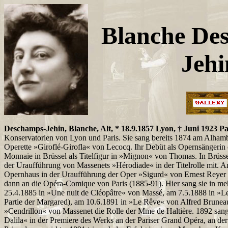
Blanche De
Jehi
Deschamps-Jehin, Blanche, Alt, * 18.9.1857 Lyon, † Juni 1923 Pa
Konservatorien von Lyon und Paris. Sie sang bereits 1874 am Alhamb
Operette »Giroflé-Girofla« von Lecocq. Ihr Debüt als Opernsängerin 
Monnaie in Brüssel als Titelfigur in »Mignon« von Thomas. In Brüsse
der Uraufführung von Massenets »Hérodiade« in der Titelrolle mit. A
Opernhaus in der Uraufführung der Oper »Sigurd« von Ernest Reyer d
dann an die Opéra-Comique von Paris (1885-91). Hier sang sie in m
25.4.1885 in »Une nuit de Cléopâtre« von Massé, am 7.5.1888 in »Le
Partie der Margared), am 10.6.1891 in »Le Rêve« von Alfred Brunea
»Cendrillon« von Massenet die Rolle der Mme de Haltière. 1892 sang 
Dalila« in der Premiere des Werks an der Pariser Grand Opéra, an der 