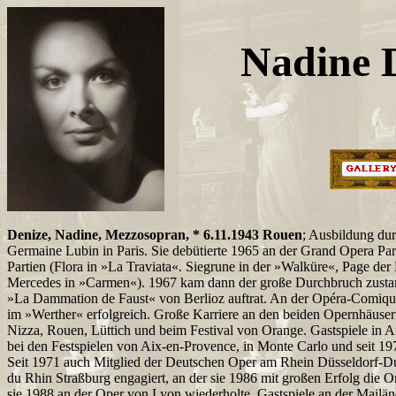
Nadine 
Denize, Nadine, Mezzosopran, * 6.11.1943 Rouen
; Ausbildung du
Germaine Lubin in Paris. Sie debütierte 1965 an der Grand Opera Pari
Partien (Flora in »La Traviata«. Siegrune in der »Walküre«, Page der
Mercedes in »Carmen«). 1967 kam dann der große Durchbruch zustande
»La Dammation de Faust« von Berlioz auftrat. An der Opéra-Comique 
im »Werther« erfolgreich. Große Karriere an den beiden Opernhäusern
Nizza, Rouen, Lüttich und beim Festival von Orange. Gastspiele in 
bei den Festspielen von Aix-en-Provence, in Monte Carlo und seit 19
Seit 1971 auch Mitglied der Deutschen Oper am Rhein Düsseldorf-D
du Rhin Straßburg engagiert, an der sie 1986 mit großen Erfolg die O
sie 1988 an der Oper von Lyon wiederholte. Gastspiele an der Mailänd