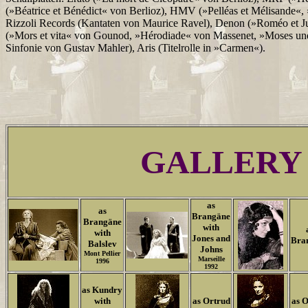
(»Béatrice et Bénédict« von Berlioz), HMV (»Pelléas et Mélisande«
Rizzoli Records (Kantaten von Maurice Ravel), Denon (»Roméo et J
(»Mors et vita« von Gounod, »Hérodiade« von Massenet, »Moses un
Sinfonie von Gustav Mahler), Aris (Titelrolle in »Carmen«).
GALLERY
as
as
Brangäne
Brangäne
with
with
Jones and
Bra
Balslev
Johns
Mont Pellier
Marseille
1996
1992
as Kundry
with
as Ortrud
as O