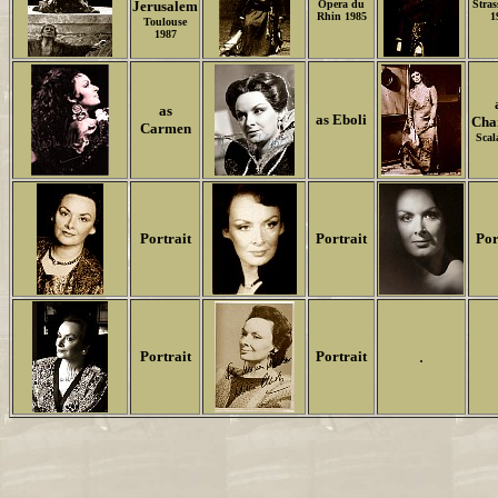
Jerusalem
Opera du
Stra
Rhin 1985
1
Toulouse
1987
as
as Eboli
Char
Carmen
Scal
Portrait
Portrait
Por
.
Portrait
Portrait