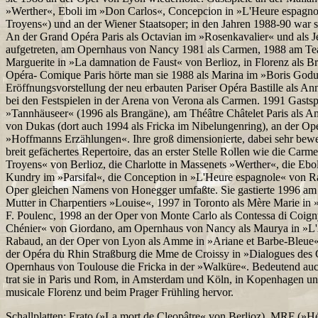
»Werther«, Eboli im »Don Carlos«, Concepcion in »L'Heure espagno
Troyens«) und an der Wiener Staatsoper; in den Jahren 1988-90 war 
An der Grand Opéra Paris als Octavian im »Rosenkavalier« und als J
aufgetreten, am Opernhaus von Nancy 1981 als Carmen, 1988 am Tea
Marguerite in »La damnation de Faust« von Berlioz, in Florenz als B
Opéra- Comique Paris hörte man sie 1988 als Marina im »Boris God
Eröffnungsvorstellung der neu erbauten Pariser Opéra Bastille als An
bei den Festspielen in der Arena von Verona als Carmen. 1991 Gastspi
»Tannhäuseer« (1996 als Brangäne), am Théâtre Châtelet Paris als A
von Dukas (dort auch 1994 als Fricka im Nibelungenring), an der Opér
»Hoffmanns Erzählungen«. Ihre groß dimensionierte, dabei sehr bewe
breit gefächertes Repertoire, das an erster Stelle Rollen wie die Carm
Troyens« von Berlioz, die Charlotte in Massenets »Werther«, die Ebol
Kundry im »Parsifal«, die Conception in »L'Heure espagnole« von Ra
Oper gleichen Namens von Honegger umfaßte. Sie gastierte 1996 am
Mutter in Charpentiers »Louise«, 1997 in Toronto als Mère Marie in
F. Poulenc, 1998 an der Oper von Monte Carlo als Contessa di Coig
Chénier« von Giordano, am Opernhaus von Nancy als Maurya in »L'
Rabaud, an der Oper von Lyon als Amme in »Ariane et Barbe-Bleue«
der Opéra du Rhin Straßburg die Mme de Croissy in »Dialogues des 
Opernhaus von Toulouse die Fricka in der »Walküre«. Bedeutend auch 
trat sie in Paris und Rom, in Amsterdam und Köln, in Kopenhagen 
musicale Florenz und beim Prager Frühling hervor.
Schallplatten: Erato (»La mort de Cleopâtre« von Berlioz), MRF (