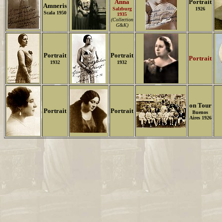
Anna
Portrait
Amneris
Salzburg
1926
Scala 1950
1935
(Collection
G&K)
Portrait
Portrait
Portrait
1932
1932
on Tour
Portrait
Portrait
Buenos
Aires 1926