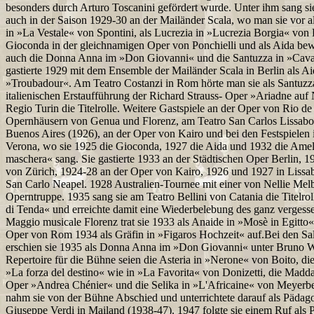
besonders durch Arturo Toscanini gefördert wurde. Unter ihm sang s
auch in der Saison 1929-30 an der Mailänder Scala, wo man sie vor all
in »La Vestale« von Spontini, als Lucrezia in »Lucrezia Borgia« von D
Gioconda in der gleichnamigen Oper von Ponchielli und als Aida bew
auch die Donna Anna im »Don Giovanni« und die Santuzza in »Cavall
gastierte 1929 mit dem Ensemble der Mailänder Scala in Berlin als A
»Troubadour«. Am Teatro Costanzi in Rom hörte man sie als Santuzza
italienischen Erstaufführung der Richard Strauss- Oper »Ariadne au
Regio Turin die Titelrolle. Weitere Gastspiele an der Oper von Rio de
Opernhäusern von Genua und Florenz, am Teatro San Carlos Lissabo
Buenos Aires (1926), an der Oper von Kairo und bei den Festspielen 
Verona, wo sie 1925 die Gioconda, 1927 die Aida und 1932 die Ameli
maschera« sang. Sie gastierte 1933 an der Städtischen Oper Berlin, 1
von Zürich, 1924-28 an der Oper von Kairo, 1926 und 1927 in Lissa
San Carlo Neapel. 1928 Australien-Tournee mit einer von Nellie Mel
Operntruppe. 1935 sang sie am Teatro Bellini von Catania die Titelroll
di Tenda« und erreichte damit eine Wiederbelebung des ganz verges
Maggio musicale Florenz trat sie 1933 als Anaide in »Mosè in Egitto«
Oper von Rom 1934 als Gräfin in »Figaros Hochzeit« auf.Bei den Sal
erschien sie 1935 als Donna Anna im »Don Giovanni« unter Bruno W
Repertoire für die Bühne seien die Asteria in »Nerone« von Boito, di
»La forza del destino« wie in »La Favorita« von Donizetti, die Madd
Oper »Andrea Chénier« und die Selika in »L'Africaine« von Meyerb
nahm sie von der Bühne Abschied und unterrichtete darauf als Pädag
Giuseppe Verdi in Mailand (1938-47). 1947 folgte sie einem Ruf als P