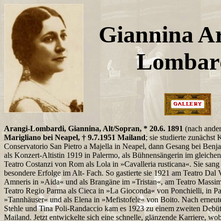
Giannina A
Lombar
Arangi-Lombardi, Giannina, Alt/Sopran, * 20.6. 1891
(nach ande
Marigliano bei Neapel, † 9.7.1951 Mailand
; sie studierte zunächst 
Conservatorio San Pietro a Majella in Neapel, dann Gesang bei Benj
als Konzert-Altistin 1919 in Palermo, als Bühnensängerin im gleich
Teatro Costanzi von Rom als Lola in »Cavalleria rusticana«. Sie sang
besondere Erfolge im Alt- Fach. So gastierte sie 1921 am Teatro Dal 
Amneris in »Aida« und als Brangäne im »Tristan«, am Teatro Massi
Teatro Regio Parma als Cieca in »La Gioconda« von Ponchielli, in P
»Tannhäuser« und als Elena in »Mefistofele« von Boito. Nach erneut
Stehle und Tina Poli-Randaccio kam es 1923 zu einem zweiten Debüt 
Mailand. Jetzt entwickelte sich eine schnelle, glänzende Karriere, wob